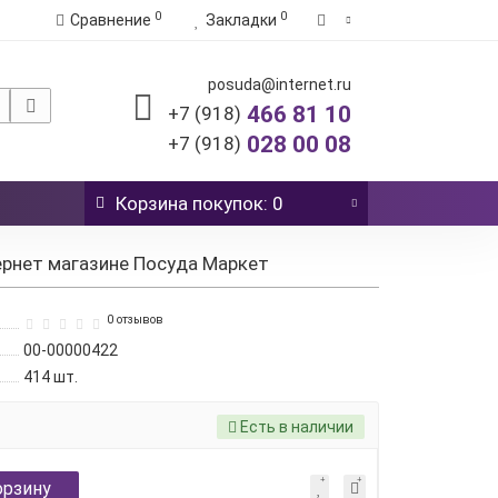
0
0
Сравнение
Закладки
posuda@internet.ru
466 81 10
+7 (918)
028 00 08
+7 (918)
Корзина
покупок
: 0
ернет магазине Посуда Маркет
0 отзывов
00-00000422
414
шт.
Есть в наличии
орзину