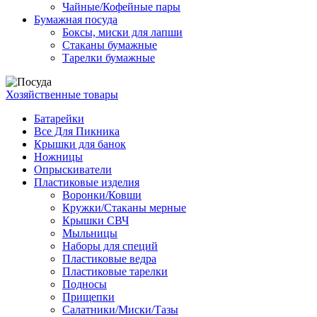
Чайные/Кофейные пары
Бумажная посуда
Боксы, миски для лапши
Стаканы бумажные
Тарелки бумажные
Хозяйственные товары
Батарейки
Все Для Пикника
Крышки для банок
Ножницы
Опрыскиватели
Пластиковые изделия
Воронки/Ковши
Кружки/Стаканы мерные
Крышки СВЧ
Мыльницы
Наборы для специй
Пластиковые ведра
Пластиковые тарелки
Подносы
Прищепки
Салатники/Миски/Тазы