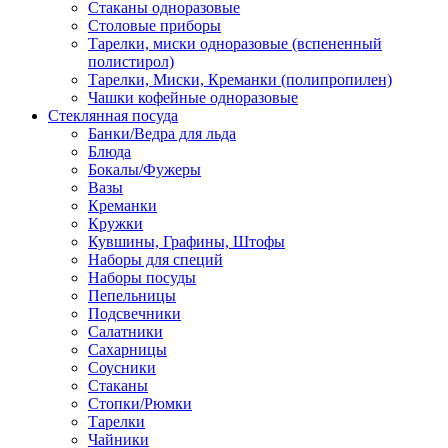
Стаканы одноразовые
Столовые приборы
Тарелки, миски одноразовые (вспененный
полистирол)
Тарелки, Миски, Креманки (полипропилен)
Чашки кофейные одноразовые
Стеклянная посуда
Банки/Ведра для льда
Блюда
Бокалы/Фужеры
Вазы
Креманки
Кружки
Кувшины, Графины, Штофы
Наборы для специй
Наборы посуды
Пепельницы
Подсвечники
Салатники
Сахарницы
Соусники
Стаканы
Стопки/Рюмки
Тарелки
Чайники