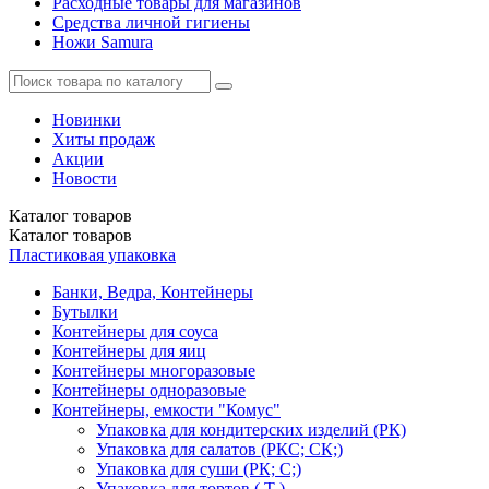
Расходные товары для магазинов
Средства личной гигиены
Ножи Samura
Новинки
Хиты продаж
Акции
Новости
Каталог
товаров
Каталог
товаров
Пластиковая упаковка
Банки, Ведра, Контейнеры
Бутылки
Контейнеры для соуса
Контейнеры для яиц
Контейнеры многоразовые
Контейнеры одноразовые
Контейнеры, емкости "Комус"
Упаковка для кондитерских изделий (РК)
Упаковка для салатов (РКС; СК;)
Упаковка для суши (РК; С;)
Упаковка для тортов ( Т )