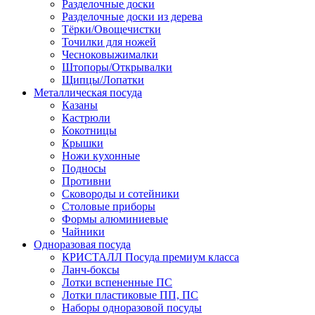
Разделочные доски
Разделочные доски из дерева
Тёрки/Овощечистки
Точилки для ножей
Чесноковыжималки
Штопоры/Открывалки
Щипцы/Лопатки
Металлическая посуда
Казаны
Кастрюли
Кокотницы
Крышки
Ножи кухонные
Подносы
Противни
Сковороды и сотейники
Столовые приборы
Формы алюминиевые
Чайники
Одноразовая посуда
КРИСТАЛЛ Посуда премиум класса
Ланч-боксы
Лотки вспененные ПС
Лотки пластиковые ПП, ПС
Наборы одноразовой посуды