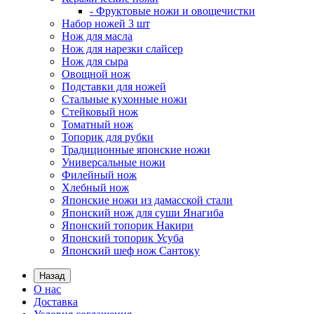
- Фруктовые ножи и овощечистки
Набор ножей 3 шт
Нож для масла
Нож для нарезки слайсер
Нож для сыра
Овощной нож
Подставки для ножей
Стальные кухонные ножи
Стейковый нож
Томатный нож
Топорик для рубки
Традиционные японские ножи
Универсальные ножи
Филейный нож
Хлебный нож
Японские ножи из дамасской стали
Японский нож для суши Янагиба
Японский топорик Накири
Японский топорик Усуба
Японский шеф нож Сантоку
Назад
О нас
Доставка