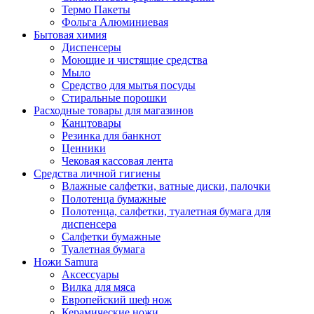
Термо Пакеты
Фольга Алюминиевая
Бытовая химия
Диспенсеры
Моющие и чистящие средства
Мыло
Средство для мытья посуды
Стиральные порошки
Расходные товары для магазинов
Канцтовары
Резинка для банкнот
Ценники
Чековая кассовая лента
Средства личной гигиены
Влажные салфетки, ватные диски, палочки
Полотенца бумажные
Полотенца, салфетки, туалетная бумага для
диспенсера
Салфетки бумажные
Туалетная бумага
Ножи Samura
Аксессуары
Вилка для мяса
Европейский шеф нож
Керамические ножи