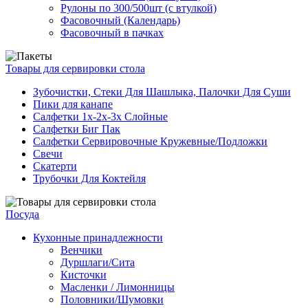
Рулоны по 300/500шт (с втулкой)
Фасовочный (Календарь)
Фасовочный в пачках
Товары для сервировки стола
Зубочистки, Стеки Для Шашлыка, Палочки Для Суши
Пики для канапе
Салфетки 1х-2х-3х Слойные
Салфетки Биг Пак
Салфетки Сервировочные Кружевные/Подложки
Свечи
Скатерти
Трубочки Для Коктейля
Посуда
Кухонные принадлежности
Венчики
Дуршлаги/Сита
Кисточки
Масленки / Лимонницы
Половники/Шумовки