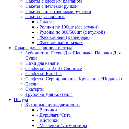
Пакеты с клеевым клапаном
Пакеты с петлевой ручкой
Пакеты с пластиковыми ручками
Пакеты фасовочные
- Пласты
- Ролики по 100шт (без втулки)
- Рулоны по 300/500шт (с втулкой)
- Фасовочный (Календарь)
- Фасовочный в пачках
Товары для сервировки стола
Зубочистки, Стеки Для Шашлыка, Палочки Для
Суши
Пики для канапе
Салфетки 1х-2х-3х Слойные
Салфетки Биг Пак
Салфетки Сервировочные Кружевные/Подложки
Свечи
Скатерти
Трубочки Для Коктейля
Посуда
Кухонные принадлежности
- Венчики
- Дуршлаги/Сита
- Кисточки
- Масленки / Лимонницы