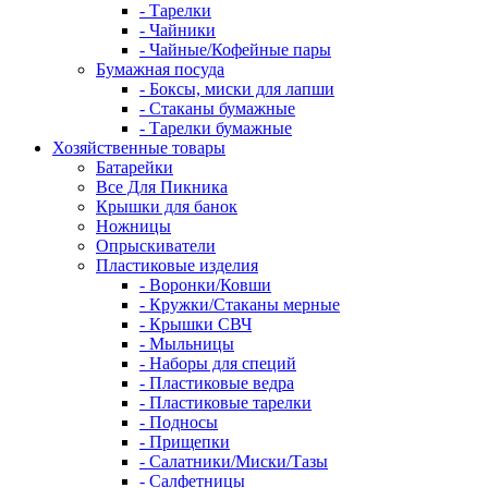
- Тарелки
- Чайники
- Чайные/Кофейные пары
Бумажная посуда
- Боксы, миски для лапши
- Стаканы бумажные
- Тарелки бумажные
Хозяйственные товары
Батарейки
Все Для Пикника
Крышки для банок
Ножницы
Опрыскиватели
Пластиковые изделия
- Воронки/Ковши
- Кружки/Стаканы мерные
- Крышки СВЧ
- Мыльницы
- Наборы для специй
- Пластиковые ведра
- Пластиковые тарелки
- Подносы
- Прищепки
- Салатники/Миски/Тазы
- Салфетницы