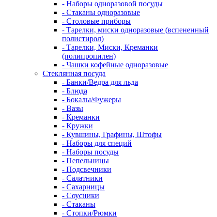
- Наборы одноразовой посуды
- Стаканы одноразовые
- Столовые приборы
- Тарелки, миски одноразовые (вспененный
полистирол)
- Тарелки, Миски, Креманки
(полипропилен)
- Чашки кофейные одноразовые
Стеклянная посуда
- Банки/Ведра для льда
- Блюда
- Бокалы/Фужеры
- Вазы
- Креманки
- Кружки
- Кувшины, Графины, Штофы
- Наборы для специй
- Наборы посуды
- Пепельницы
- Подсвечники
- Салатники
- Сахарницы
- Соусники
- Стаканы
- Стопки/Рюмки