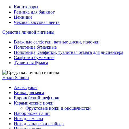
Канцтовары
Резинка для банкнот
Ценники
Чековая кассовая лента
Средства личной гигиены
Влажные салфетки, ватные диски, палочки
Полотенца бумажные
Полотенца, салфетки, туалетная бумага для диспенсера
Салфетки бумажные
Туалетная бумага
Ножи Samura
Аксессуары
Вилка для мяса
Европейский шеф нож
Керамические ножи
Фруктовые ножи и овощечистки
Набор ножей 3 шт
Нож для масла
Нож для нарезки слайсер
Нож для сыра