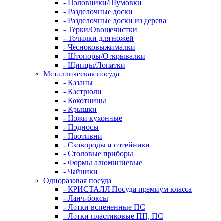
- Половники/Шумовки
- Разделочные доски
- Разделочные доски из дерева
- Тёрки/Овощечистки
- Точилки для ножей
- Чесноковыжималки
- Штопоры/Открывалки
- Щипцы/Лопатки
Металлическая посуда
- Казаны
- Кастрюли
- Кокотницы
- Крышки
- Ножи кухонные
- Подносы
- Противни
- Сковороды и сотейники
- Столовые приборы
- Формы алюминиевые
- Чайники
Одноразовая посуда
- КРИСТАЛЛ Посуда премиум класса
- Ланч-боксы
- Лотки вспененные ПС
- Лотки пластиковые ПП, ПС