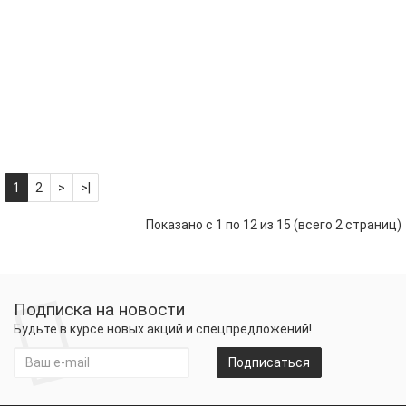
Салфетки
Art
Bouquet
Рондо
красная
(12
листов)
33.00 р.
-
В корзину
+
1
2
>
>|
Показано с 1 по 12 из 15 (всего 2 страниц)
Подписка на новости
Будьте в курсе новых акций и спецпредложений!
Подписаться