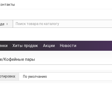
Контакты
зде
инки
Хиты продаж
Акции
Новости
е/Кофейные пары
ртировка:
а экспресс 220 мл
20
шт.
91