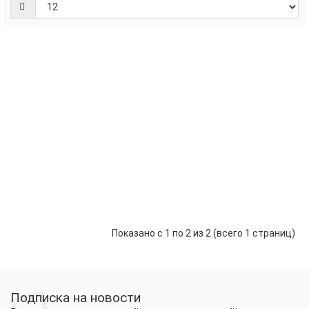
Лоток 0,5
кг №2
белый УЮ
(1/100)
216.00 р.
-
В корзину
+
Лоток 1 кг
№3 белый
УЮ (1/100)
171.00 р.
-
В корзину
+
Показано с 1 по 2 из 2 (всего 1 страниц)
Подписка на новости