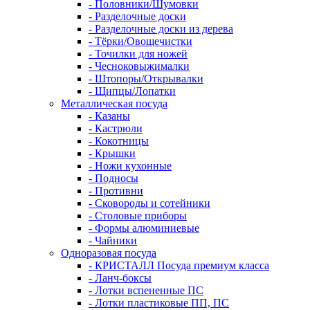
- Половники/Шумовки
- Разделочные доски
- Разделочные доски из дерева
- Тёрки/Овощечистки
- Точилки для ножей
- Чесноковыжималки
- Штопоры/Открывалки
- Щипцы/Лопатки
Металлическая посуда
- Казаны
- Кастрюли
- Кокотницы
- Крышки
- Ножи кухонные
- Подносы
- Противни
- Сковороды и сотейники
- Столовые приборы
- Формы алюминиевые
- Чайники
Одноразовая посуда
- КРИСТАЛЛ Посуда премиум класса
- Ланч-боксы
- Лотки вспененные ПС
- Лотки пластиковые ПП, ПС