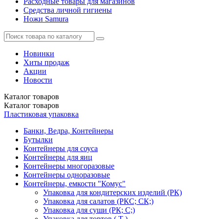
Расходные товары для магазинов
Средства личной гигиены
Ножи Samura
Новинки
Хиты продаж
Акции
Новости
Каталог
товаров
Каталог
товаров
Пластиковая упаковка
Банки, Ведра, Контейнеры
Бутылки
Контейнеры для соуса
Контейнеры для яиц
Контейнеры многоразовые
Контейнеры одноразовые
Контейнеры, емкости "Комус"
Упаковка для кондитерских изделий (РК)
Упаковка для салатов (РКС; СК;)
Упаковка для суши (РК; С;)
Упаковка для тортов ( Т )