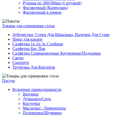
Рулоны по 300/500шт (с втулкой)
Фасовочный (Календарь)
Фасовочный в пачках
Товары для сервировки стола
Зубочистки, Стеки Для Шашлыка, Палочки Для Суши
Пики для канапе
Салфетки 1х-2х-3х Слойные
Салфетки Биг Пак
Салфетки Сервировочные Кружевные/Подложки
Свечи
Скатерти
Трубочки Для Коктейля
Посуда
Кухонные принадлежности
Венчики
Дуршлаги/Сита
Кисточки
Масленки / Лимонницы
Половники/Шумовки