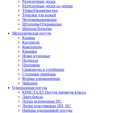
Разделочные доски
Разделочные доски из дерева
Тёрки/Овощечистки
Точилки для ножей
Чесноковыжималки
Штопоры/Открывалки
Щипцы/Лопатки
Металлическая посуда
Казаны
Кастрюли
Кокотницы
Крышки
Ножи кухонные
Подносы
Противни
Сковороды и сотейники
Столовые приборы
Формы алюминиевые
Чайники
Одноразовая посуда
КРИСТАЛЛ Посуда премиум класса
Ланч-боксы
Лотки вспененные ПС
Лотки пластиковые ПП, ПС
Наборы одноразовой посуды