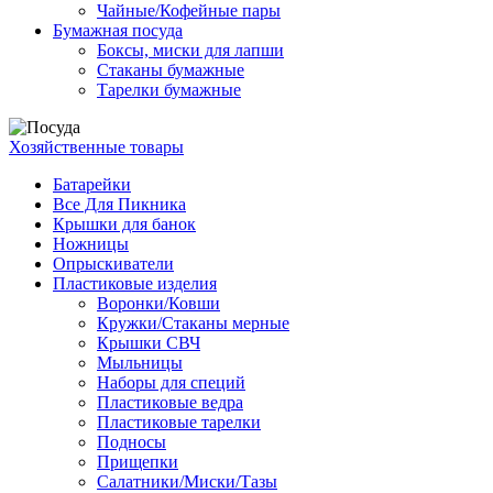
Чайные/Кофейные пары
Бумажная посуда
Боксы, миски для лапши
Стаканы бумажные
Тарелки бумажные
Хозяйственные товары
Батарейки
Все Для Пикника
Крышки для банок
Ножницы
Опрыскиватели
Пластиковые изделия
Воронки/Ковши
Кружки/Стаканы мерные
Крышки СВЧ
Мыльницы
Наборы для специй
Пластиковые ведра
Пластиковые тарелки
Подносы
Прищепки
Салатники/Миски/Тазы