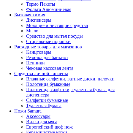
Термо Пакеты
Фольга Алюминиевая
Бытовая химия
Диспенсеры
Моющие и чистящие средства
Мыло
Средство для мытья посуды
Стиральные порошки
Расходные товары для магазинов
Канцтовары
Резинка для банкнот
Ценники
Чековая кассовая лента
Средства личной гигиены
Влажные салфетки, ватные диски, палочки
Полотенца бумажные
Полотенца, салфетки, туалетная бумага для
диспенсера
Салфетки бумажные
Туалетная бумага
Ножи Samura
Аксессуары
Вилка для мяса
Европейский шеф нож
Керамические ножи