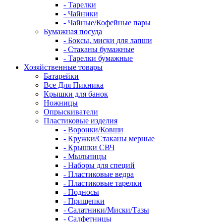
- Тарелки
- Чайники
- Чайные/Кофейные пары
Бумажная посуда
- Боксы, миски для лапши
- Стаканы бумажные
- Тарелки бумажные
Хозяйственные товары
Батарейки
Все Для Пикника
Крышки для банок
Ножницы
Опрыскиватели
Пластиковые изделия
- Воронки/Ковши
- Кружки/Стаканы мерные
- Крышки СВЧ
- Мыльницы
- Наборы для специй
- Пластиковые ведра
- Пластиковые тарелки
- Подносы
- Прищепки
- Салатники/Миски/Тазы
- Салфетницы