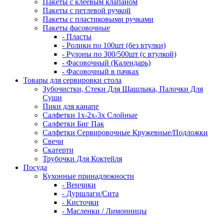
Пакеты с клеевым клапаном
Пакеты с петлевой ручкой
Пакеты с пластиковыми ручками
Пакеты фасовочные
- Пласты
- Ролики по 100шт (без втулки)
- Рулоны по 300/500шт (с втулкой)
- Фасовочный (Календарь)
- Фасовочный в пачках
Товары для сервировки стола
Зубочистки, Стеки Для Шашлыка, Палочки Для
Суши
Пики для канапе
Салфетки 1х-2х-3х Слойные
Салфетки Биг Пак
Салфетки Сервировочные Кружевные/Подложки
Свечи
Скатерти
Трубочки Для Коктейля
Посуда
Кухонные принадлежности
- Венчики
- Дуршлаги/Сита
- Кисточки
- Масленки / Лимонницы