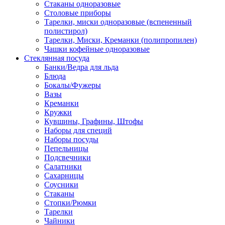
Стаканы одноразовые
Столовые приборы
Тарелки, миски одноразовые (вспененный
полистирол)
Тарелки, Миски, Креманки (полипропилен)
Чашки кофейные одноразовые
Стеклянная посуда
Банки/Ведра для льда
Блюда
Бокалы/Фужеры
Вазы
Креманки
Кружки
Кувшины, Графины, Штофы
Наборы для специй
Наборы посуды
Пепельницы
Подсвечники
Салатники
Сахарницы
Соусники
Стаканы
Стопки/Рюмки
Тарелки
Чайники