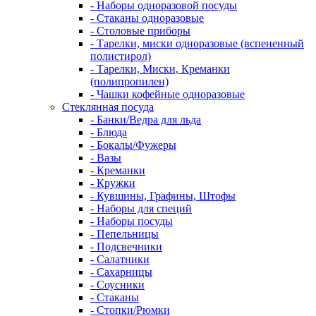
- Наборы одноразовой посуды
- Стаканы одноразовые
- Столовые приборы
- Тарелки, миски одноразовые (вспененный
полистирол)
- Тарелки, Миски, Креманки
(полипропилен)
- Чашки кофейные одноразовые
Стеклянная посуда
- Банки/Ведра для льда
- Блюда
- Бокалы/Фужеры
- Вазы
- Креманки
- Кружки
- Кувшины, Графины, Штофы
- Наборы для специй
- Наборы посуды
- Пепельницы
- Подсвечники
- Салатники
- Сахарницы
- Соусники
- Стаканы
- Стопки/Рюмки