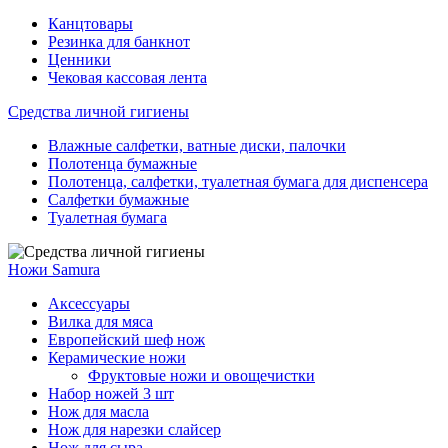
Канцтовары
Резинка для банкнот
Ценники
Чековая кассовая лента
Средства личной гигиены
Влажные салфетки, ватные диски, палочки
Полотенца бумажные
Полотенца, салфетки, туалетная бумага для диспенсера
Салфетки бумажные
Туалетная бумага
Ножи Samura
Аксессуары
Вилка для мяса
Европейский шеф нож
Керамические ножи
Фруктовые ножи и овощечистки
Набор ножей 3 шт
Нож для масла
Нож для нарезки слайсер
Нож для сыра