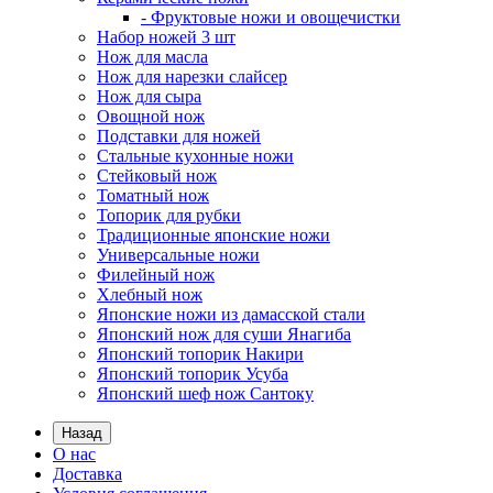
- Фруктовые ножи и овощечистки
Набор ножей 3 шт
Нож для масла
Нож для нарезки слайсер
Нож для сыра
Овощной нож
Подставки для ножей
Стальные кухонные ножи
Стейковый нож
Томатный нож
Топорик для рубки
Традиционные японские ножи
Универсальные ножи
Филейный нож
Хлебный нож
Японские ножи из дамасской стали
Японский нож для суши Янагиба
Японский топорик Накири
Японский топорик Усуба
Японский шеф нож Сантоку
Назад
О нас
Доставка