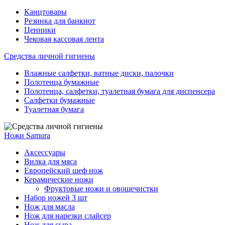
Канцтовары
Резинка для банкнот
Ценники
Чековая кассовая лента
Средства личной гигиены
Влажные салфетки, ватные диски, палочки
Полотенца бумажные
Полотенца, салфетки, туалетная бумага для диспенсера
Салфетки бумажные
Туалетная бумага
Ножи Samura
Аксессуары
Вилка для мяса
Европейский шеф нож
Керамические ножи
Фруктовые ножи и овощечистки
Набор ножей 3 шт
Нож для масла
Нож для нарезки слайсер
Нож для сыра