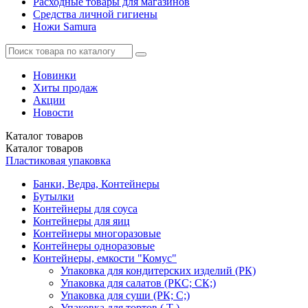
Расходные товары для магазинов
Средства личной гигиены
Ножи Samura
Новинки
Хиты продаж
Акции
Новости
Каталог
товаров
Каталог
товаров
Пластиковая упаковка
Банки, Ведра, Контейнеры
Бутылки
Контейнеры для соуса
Контейнеры для яиц
Контейнеры многоразовые
Контейнеры одноразовые
Контейнеры, емкости "Комус"
Упаковка для кондитерских изделий (РК)
Упаковка для салатов (РКС; СК;)
Упаковка для суши (РК; С;)
Упаковка для тортов ( Т )