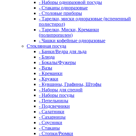
- Наборы одноразовой посуды
- Стаканы одноразовые
- Столовые приборы
- Тарелки, миски одноразовые (вспененный
полистирол)
- Тарелки, Миски, Креманки
(полипропилен)
- Чашки кофейные одноразовые
Стеклянная посуда
- Банки/Ведра для льда
- Блюда
- Бокалы/Фужеры
- Вазы
- Креманки
- Кружки
- Кувшины, Графины, Штофы
- Наборы для специй
- Наборы посуды
- Пепельницы
- Подсвечники
- Салатники
- Сахарницы
- Соусники
- Стаканы
- Стопки/Рюмки