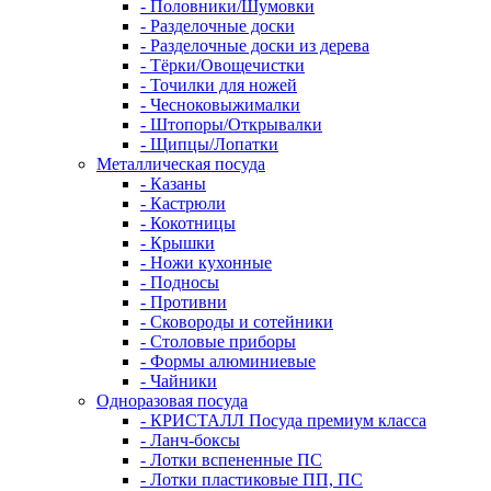
- Половники/Шумовки
- Разделочные доски
- Разделочные доски из дерева
- Тёрки/Овощечистки
- Точилки для ножей
- Чесноковыжималки
- Штопоры/Открывалки
- Щипцы/Лопатки
Металлическая посуда
- Казаны
- Кастрюли
- Кокотницы
- Крышки
- Ножи кухонные
- Подносы
- Противни
- Сковороды и сотейники
- Столовые приборы
- Формы алюминиевые
- Чайники
Одноразовая посуда
- КРИСТАЛЛ Посуда премиум класса
- Ланч-боксы
- Лотки вспененные ПС
- Лотки пластиковые ПП, ПС