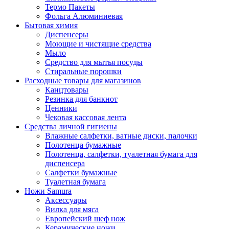
Термо Пакеты
Фольга Алюминиевая
Бытовая химия
Диспенсеры
Моющие и чистящие средства
Мыло
Средство для мытья посуды
Стиральные порошки
Расходные товары для магазинов
Канцтовары
Резинка для банкнот
Ценники
Чековая кассовая лента
Средства личной гигиены
Влажные салфетки, ватные диски, палочки
Полотенца бумажные
Полотенца, салфетки, туалетная бумага для
диспенсера
Салфетки бумажные
Туалетная бумага
Ножи Samura
Аксессуары
Вилка для мяса
Европейский шеф нож
Керамические ножи