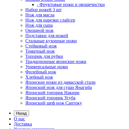
- Фруктовые ножи и овощечистки
Набор ножей 3 шт
Нож для масла
Нож для нарезки слайсер
Нож для сыра
Овощной нож
Подставки для ножей
Стальные кухонные ножи
Стейковый нож
Томатный нож
Топорик для рубки
Традиционные японские ножи
Универсальные ножи
Филейный нож
Хлебный нож
Японские ножи из дамасской стали
Японский нож для суши Янагиба
Японский топорик Накири
Японский топорик Усуба
Японский шеф нож Сантоку
Назад
О нас
Доставка