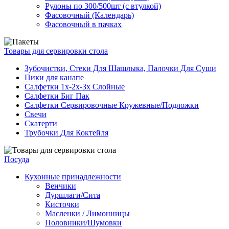
Рулоны по 300/500шт (с втулкой)
Фасовочный (Календарь)
Фасовочный в пачках
Товары для сервировки стола
Зубочистки, Стеки Для Шашлыка, Палочки Для Суши
Пики для канапе
Салфетки 1х-2х-3х Слойные
Салфетки Биг Пак
Салфетки Сервировочные Кружевные/Подложки
Свечи
Скатерти
Трубочки Для Коктейля
Посуда
Кухонные принадлежности
Венчики
Дуршлаги/Сита
Кисточки
Масленки / Лимонницы
Половники/Шумовки