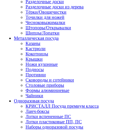
Разделочные доски
Разделочные доски из дерева
Тёрки/Овощечистки
Точилки для ножей
Чесноковыжималки
Штопоры/Открывалки
Щипцы/Лопатки
Металлическая посуда
Казаны
Кастрюли
Кокотницы
Крышки
Ножи кухонные
Подносы
Противни
Сковороды и сотейники
Столовые приборы
Формы алюминиевые
Чайники
Одноразовая посуда
КРИСТАЛЛ Посуда премиум класса
Ланч-боксы
Лотки вспененные ПС
Лотки пластиковые ПП, ПС
Наборы одноразовой посуды