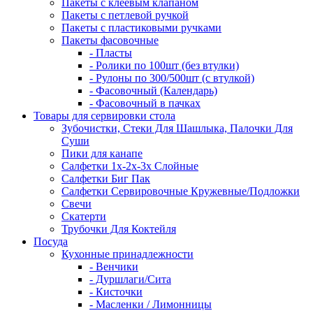
Пакеты с клеевым клапаном
Пакеты с петлевой ручкой
Пакеты с пластиковыми ручками
Пакеты фасовочные
- Пласты
- Ролики по 100шт (без втулки)
- Рулоны по 300/500шт (с втулкой)
- Фасовочный (Календарь)
- Фасовочный в пачках
Товары для сервировки стола
Зубочистки, Стеки Для Шашлыка, Палочки Для
Суши
Пики для канапе
Салфетки 1х-2х-3х Слойные
Салфетки Биг Пак
Салфетки Сервировочные Кружевные/Подложки
Свечи
Скатерти
Трубочки Для Коктейля
Посуда
Кухонные принадлежности
- Венчики
- Дуршлаги/Сита
- Кисточки
- Масленки / Лимонницы