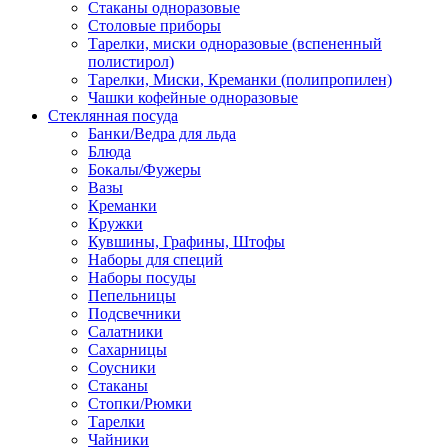
Стаканы одноразовые
Столовые приборы
Тарелки, миски одноразовые (вспененный
полистирол)
Тарелки, Миски, Креманки (полипропилен)
Чашки кофейные одноразовые
Стеклянная посуда
Банки/Ведра для льда
Блюда
Бокалы/Фужеры
Вазы
Креманки
Кружки
Кувшины, Графины, Штофы
Наборы для специй
Наборы посуды
Пепельницы
Подсвечники
Салатники
Сахарницы
Соусники
Стаканы
Стопки/Рюмки
Тарелки
Чайники