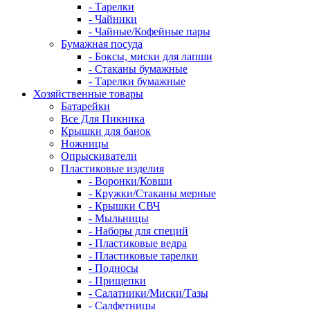
- Тарелки
- Чайники
- Чайные/Кофейные пары
Бумажная посуда
- Боксы, миски для лапши
- Стаканы бумажные
- Тарелки бумажные
Хозяйственные товары
Батарейки
Все Для Пикника
Крышки для банок
Ножницы
Опрыскиватели
Пластиковые изделия
- Воронки/Ковши
- Кружки/Стаканы мерные
- Крышки СВЧ
- Мыльницы
- Наборы для специй
- Пластиковые ведра
- Пластиковые тарелки
- Подносы
- Прищепки
- Салатники/Миски/Тазы
- Салфетницы