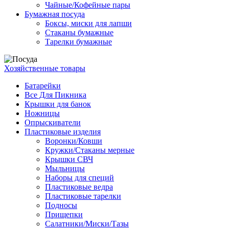
Чайные/Кофейные пары
Бумажная посуда
Боксы, миски для лапши
Стаканы бумажные
Тарелки бумажные
Хозяйственные товары
Батарейки
Все Для Пикника
Крышки для банок
Ножницы
Опрыскиватели
Пластиковые изделия
Воронки/Ковши
Кружки/Стаканы мерные
Крышки СВЧ
Мыльницы
Наборы для специй
Пластиковые ведра
Пластиковые тарелки
Подносы
Прищепки
Салатники/Миски/Тазы