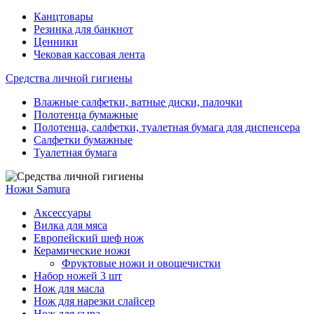
Канцтовары
Резинка для банкнот
Ценники
Чековая кассовая лента
Средства личной гигиены
Влажные салфетки, ватные диски, палочки
Полотенца бумажные
Полотенца, салфетки, туалетная бумага для диспенсера
Салфетки бумажные
Туалетная бумага
Ножи Samura
Аксессуары
Вилка для мяса
Европейский шеф нож
Керамические ножи
Фруктовые ножи и овощечистки
Набор ножей 3 шт
Нож для масла
Нож для нарезки слайсер
Нож для сыра