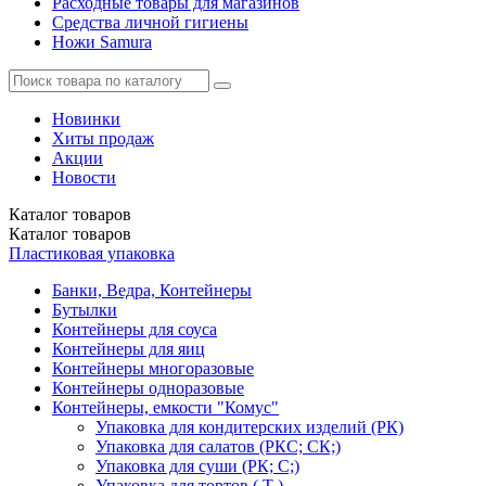
Расходные товары для магазинов
Средства личной гигиены
Ножи Samura
Новинки
Хиты продаж
Акции
Новости
Каталог
товаров
Каталог
товаров
Пластиковая упаковка
Банки, Ведра, Контейнеры
Бутылки
Контейнеры для соуса
Контейнеры для яиц
Контейнеры многоразовые
Контейнеры одноразовые
Контейнеры, емкости "Комус"
Упаковка для кондитерских изделий (РК)
Упаковка для салатов (РКС; СК;)
Упаковка для суши (РК; С;)
Упаковка для тортов ( Т )