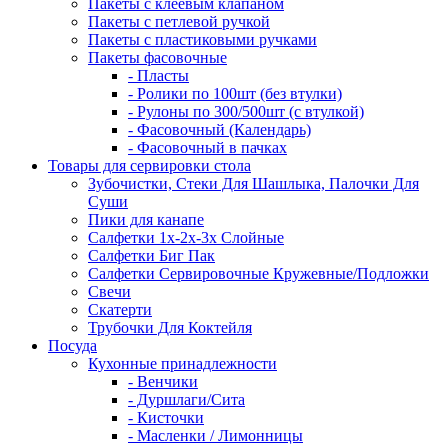
Пакеты с клеевым клапаном
Пакеты с петлевой ручкой
Пакеты с пластиковыми ручками
Пакеты фасовочные
- Пласты
- Ролики по 100шт (без втулки)
- Рулоны по 300/500шт (с втулкой)
- Фасовочный (Календарь)
- Фасовочный в пачках
Товары для сервировки стола
Зубочистки, Стеки Для Шашлыка, Палочки Для
Суши
Пики для канапе
Салфетки 1х-2х-3х Слойные
Салфетки Биг Пак
Салфетки Сервировочные Кружевные/Подложки
Свечи
Скатерти
Трубочки Для Коктейля
Посуда
Кухонные принадлежности
- Венчики
- Дуршлаги/Сита
- Кисточки
- Масленки / Лимонницы