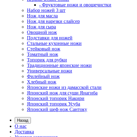
- Фруктовые ножи и овощечистки
Набор ножей 3 шт
Нож для масла
Нож для нарезки слайсер
Нож для сыра
Овощной нож
Подставки для ножей
Стальные кухонные ножи
Стейковый нож
Томатный нож
Топорик для рубки
Традиционные японские ножи
Универсальные ножи
Филейный нож
Хлебный нож
Японские ножи из дамасской стали
Японский нож для суши Янагиба
Японский топорик Накири
Японский топорик Усуба
Японский шеф нож Сантоку
Назад
О нас
Доставка