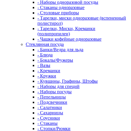
- Наборы одноразовой посуды
- Стаканы одноразовые
- Столовые приборы
- Тарелки, миски одноразовые (вспененный
полистирол)
- Тарелки, Миски, Креманки
(полипропилен)
- Чашки кофейные одноразовые
Стеклянная посуда
- Банки/Ведра для льда
- Блюда
- Бокалы/Фужеры
- Вазы
- Креманки
- Кружки
- Кувшины, Графины, Штофы
- Наборы для специй
- Наборы посуды
- Пепельницы
- Подсвечники
- Салатники
- Сахарницы
- Соусники
- Стаканы
- Стопки/Рюмки