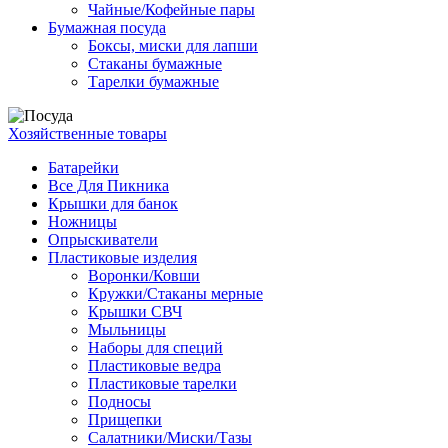
Чайные/Кофейные пары
Бумажная посуда
Боксы, миски для лапши
Стаканы бумажные
Тарелки бумажные
Хозяйственные товары
Батарейки
Все Для Пикника
Крышки для банок
Ножницы
Опрыскиватели
Пластиковые изделия
Воронки/Ковши
Кружки/Стаканы мерные
Крышки СВЧ
Мыльницы
Наборы для специй
Пластиковые ведра
Пластиковые тарелки
Подносы
Прищепки
Салатники/Миски/Тазы