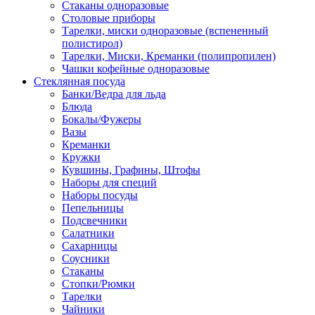
Стаканы одноразовые
Столовые приборы
Тарелки, миски одноразовые (вспененный
полистирол)
Тарелки, Миски, Креманки (полипропилен)
Чашки кофейные одноразовые
Стеклянная посуда
Банки/Ведра для льда
Блюда
Бокалы/Фужеры
Вазы
Креманки
Кружки
Кувшины, Графины, Штофы
Наборы для специй
Наборы посуды
Пепельницы
Подсвечники
Салатники
Сахарницы
Соусники
Стаканы
Стопки/Рюмки
Тарелки
Чайники