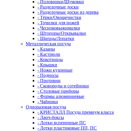
- Половники/Шумовки
- Разделочные доски
- Разделочные доски из дерева
- Тёрки/Овощечистки
- Точилки для ножей
- Чесноковыжималки
- Штопоры/Открывалки
- Щипцы/Лопатки
Металлическая посуда
- Казаны
- Кастрюли
- Кокотницы
- Крышки
- Ножи кухонные
- Подносы
- Противни
- Сковороды и сотейники
- Столовые приборы
- Формы алюминиевые
- Чайники
Одноразовая посуда
- КРИСТАЛЛ Посуда премиум класса
- Ланч-боксы
- Лотки вспененные ПС
- Лотки пластиковые ПП, ПС