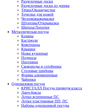
Разделочные доски
Разделочные доски из дерева
Тёрки/Овощечистки
Точилки для ножей
Чесноковыжималки
Штопоры/Открывалки
Щипцы/Лопатки
Металлическая посуда
Казаны
Кастрюли
Кокотницы
Крышки
Ножи кухонные
Подносы
Противни
Сковороды и сотейники
Столовые приборы
Формы алюминиевые
Чайники
Одноразовая посуда
КРИСТАЛЛ Посуда премиум класса
Ланч-боксы
Лотки вспененные ПС
Лотки пластиковые ПП, ПС
Наборы одноразовой посуды