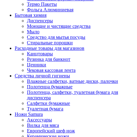
Термо Пакеты
Фольга Алюминиевая
Бытовая химия
Диспенсеры
Моющие и чистящие средства
Мыло
Средство для мытья посуды
Стиральные порошки
Расходные товары для магазинов
Канцтовары
Резинка для банкнот
Ценники
Чековая кассовая лента
Средства личной гигиены
Влажные салфетки, ватные диски, палочки
Полотенца бумажные
Полотенца, салфетки, туалетная бумага для
диспенсера
Салфетки бумажные
Туалетная бумага
Ножи Samura
Аксессуары
Вилка для мяса
Европейский шеф нож
Керамические ножи