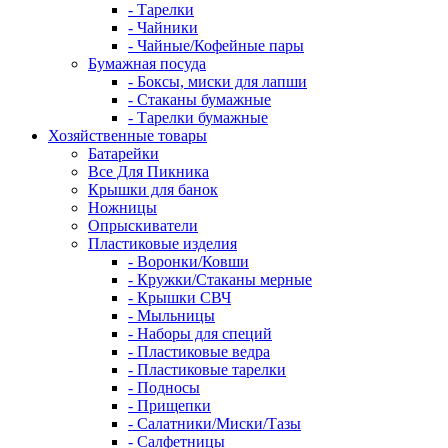
- Тарелки
- Чайники
- Чайные/Кофейные пары
Бумажная посуда
- Боксы, миски для лапши
- Стаканы бумажные
- Тарелки бумажные
Хозяйственные товары
Батарейки
Все Для Пикника
Крышки для банок
Ножницы
Опрыскиватели
Пластиковые изделия
- Воронки/Ковши
- Кружки/Стаканы мерные
- Крышки СВЧ
- Мыльницы
- Наборы для специй
- Пластиковые ведра
- Пластиковые тарелки
- Подносы
- Прищепки
- Салатники/Миски/Тазы
- Салфетницы