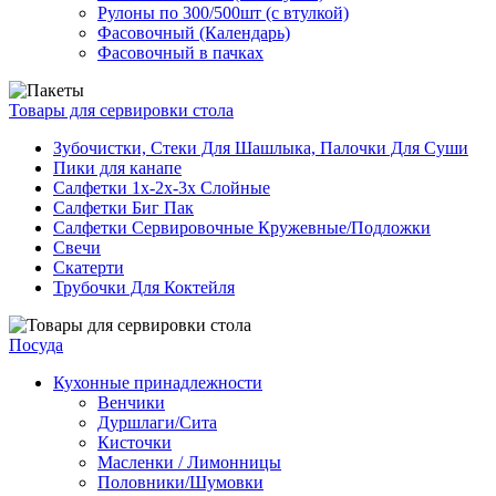
Рулоны по 300/500шт (с втулкой)
Фасовочный (Календарь)
Фасовочный в пачках
Товары для сервировки стола
Зубочистки, Стеки Для Шашлыка, Палочки Для Суши
Пики для канапе
Салфетки 1х-2х-3х Слойные
Салфетки Биг Пак
Салфетки Сервировочные Кружевные/Подложки
Свечи
Скатерти
Трубочки Для Коктейля
Посуда
Кухонные принадлежности
Венчики
Дуршлаги/Сита
Кисточки
Масленки / Лимонницы
Половники/Шумовки