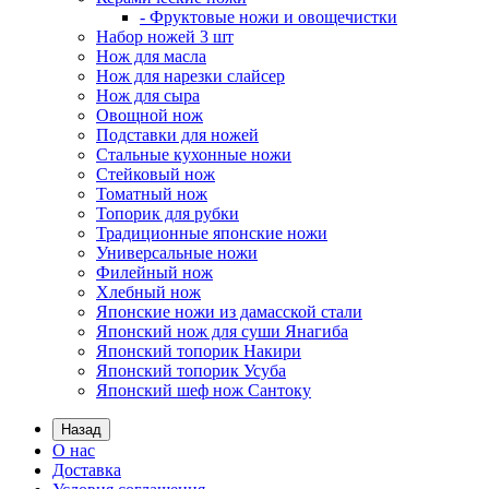
- Фруктовые ножи и овощечистки
Набор ножей 3 шт
Нож для масла
Нож для нарезки слайсер
Нож для сыра
Овощной нож
Подставки для ножей
Стальные кухонные ножи
Стейковый нож
Томатный нож
Топорик для рубки
Традиционные японские ножи
Универсальные ножи
Филейный нож
Хлебный нож
Японские ножи из дамасской стали
Японский нож для суши Янагиба
Японский топорик Накири
Японский топорик Усуба
Японский шеф нож Сантоку
Назад
О нас
Доставка