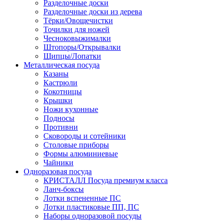
Разделочные доски
Разделочные доски из дерева
Тёрки/Овощечистки
Точилки для ножей
Чесноковыжималки
Штопоры/Открывалки
Щипцы/Лопатки
Металлическая посуда
Казаны
Кастрюли
Кокотницы
Крышки
Ножи кухонные
Подносы
Противни
Сковороды и сотейники
Столовые приборы
Формы алюминиевые
Чайники
Одноразовая посуда
КРИСТАЛЛ Посуда премиум класса
Ланч-боксы
Лотки вспененные ПС
Лотки пластиковые ПП, ПС
Наборы одноразовой посуды