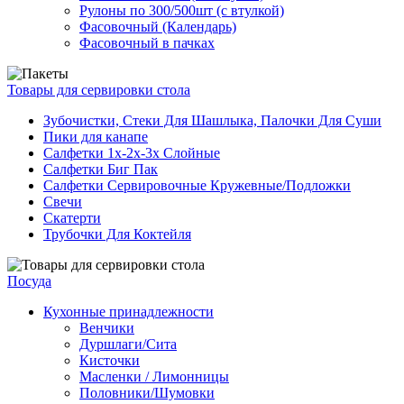
Рулоны по 300/500шт (с втулкой)
Фасовочный (Календарь)
Фасовочный в пачках
Товары для сервировки стола
Зубочистки, Стеки Для Шашлыка, Палочки Для Суши
Пики для канапе
Салфетки 1х-2х-3х Слойные
Салфетки Биг Пак
Салфетки Сервировочные Кружевные/Подложки
Свечи
Скатерти
Трубочки Для Коктейля
Посуда
Кухонные принадлежности
Венчики
Дуршлаги/Сита
Кисточки
Масленки / Лимонницы
Половники/Шумовки