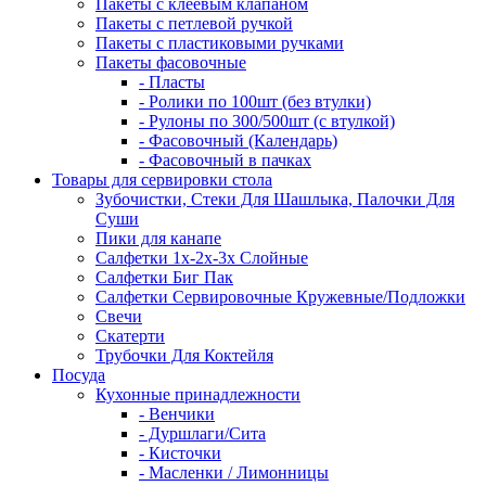
Пакеты с клеевым клапаном
Пакеты с петлевой ручкой
Пакеты с пластиковыми ручками
Пакеты фасовочные
- Пласты
- Ролики по 100шт (без втулки)
- Рулоны по 300/500шт (с втулкой)
- Фасовочный (Календарь)
- Фасовочный в пачках
Товары для сервировки стола
Зубочистки, Стеки Для Шашлыка, Палочки Для
Суши
Пики для канапе
Салфетки 1х-2х-3х Слойные
Салфетки Биг Пак
Салфетки Сервировочные Кружевные/Подложки
Свечи
Скатерти
Трубочки Для Коктейля
Посуда
Кухонные принадлежности
- Венчики
- Дуршлаги/Сита
- Кисточки
- Масленки / Лимонницы