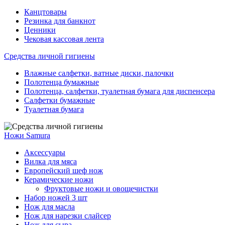
Канцтовары
Резинка для банкнот
Ценники
Чековая кассовая лента
Средства личной гигиены
Влажные салфетки, ватные диски, палочки
Полотенца бумажные
Полотенца, салфетки, туалетная бумага для диспенсера
Салфетки бумажные
Туалетная бумага
Ножи Samura
Аксессуары
Вилка для мяса
Европейский шеф нож
Керамические ножи
Фруктовые ножи и овощечистки
Набор ножей 3 шт
Нож для масла
Нож для нарезки слайсер
Нож для сыра