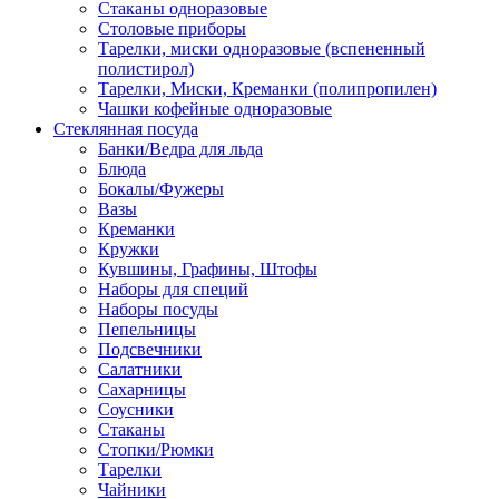
Стаканы одноразовые
Столовые приборы
Тарелки, миски одноразовые (вспененный
полистирол)
Тарелки, Миски, Креманки (полипропилен)
Чашки кофейные одноразовые
Стеклянная посуда
Банки/Ведра для льда
Блюда
Бокалы/Фужеры
Вазы
Креманки
Кружки
Кувшины, Графины, Штофы
Наборы для специй
Наборы посуды
Пепельницы
Подсвечники
Салатники
Сахарницы
Соусники
Стаканы
Стопки/Рюмки
Тарелки
Чайники