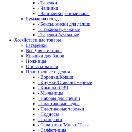
- Тарелки
- Чайники
- Чайные/Кофейные пары
Бумажная посуда
- Боксы, миски для лапши
- Стаканы бумажные
- Тарелки бумажные
Хозяйственные товары
Батарейки
Все Для Пикника
Крышки для банок
Ножницы
Опрыскиватели
Пластиковые изделия
- Воронки/Ковши
- Кружки/Стаканы мерные
- Крышки СВЧ
- Мыльницы
- Наборы для специй
- Пластиковые ведра
- Пластиковые тарелки
- Подносы
- Прищепки
- Салатники/Миски/Тазы
- Салфетницы