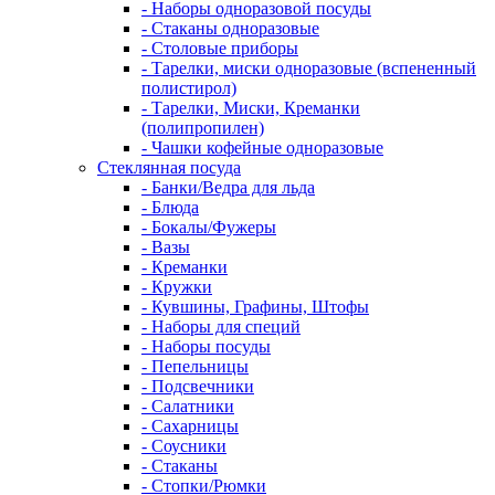
- Наборы одноразовой посуды
- Стаканы одноразовые
- Столовые приборы
- Тарелки, миски одноразовые (вспененный
полистирол)
- Тарелки, Миски, Креманки
(полипропилен)
- Чашки кофейные одноразовые
Стеклянная посуда
- Банки/Ведра для льда
- Блюда
- Бокалы/Фужеры
- Вазы
- Креманки
- Кружки
- Кувшины, Графины, Штофы
- Наборы для специй
- Наборы посуды
- Пепельницы
- Подсвечники
- Салатники
- Сахарницы
- Соусники
- Стаканы
- Стопки/Рюмки