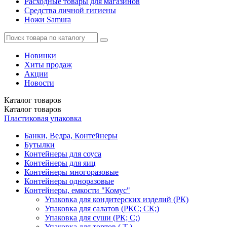
Расходные товары для магазинов
Средства личной гигиены
Ножи Samura
Новинки
Хиты продаж
Акции
Новости
Каталог
товаров
Каталог
товаров
Пластиковая упаковка
Банки, Ведра, Контейнеры
Бутылки
Контейнеры для соуса
Контейнеры для яиц
Контейнеры многоразовые
Контейнеры одноразовые
Контейнеры, емкости "Комус"
Упаковка для кондитерских изделий (РК)
Упаковка для салатов (РКС; СК;)
Упаковка для суши (РК; С;)
Упаковка для тортов ( Т )