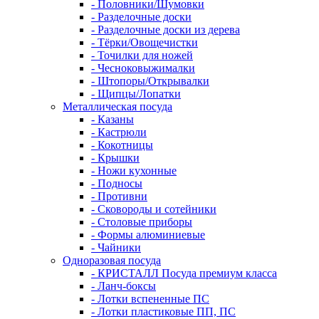
- Половники/Шумовки
- Разделочные доски
- Разделочные доски из дерева
- Тёрки/Овощечистки
- Точилки для ножей
- Чесноковыжималки
- Штопоры/Открывалки
- Щипцы/Лопатки
Металлическая посуда
- Казаны
- Кастрюли
- Кокотницы
- Крышки
- Ножи кухонные
- Подносы
- Противни
- Сковороды и сотейники
- Столовые приборы
- Формы алюминиевые
- Чайники
Одноразовая посуда
- КРИСТАЛЛ Посуда премиум класса
- Ланч-боксы
- Лотки вспененные ПС
- Лотки пластиковые ПП, ПС