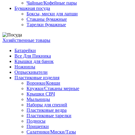
Чайные/Кофейные пары
Бумажная посуда
Боксы, миски для лапши
Стаканы бумажные
Тарелки бумажные
Хозяйственные товары
Батарейки
Все Для Пикника
Крышки для банок
Ножницы
Опрыскиватели
Пластиковые изделия
Воронки/Ковши
Кружки/Стаканы мерные
Крышки СВЧ
Мыльницы
Наборы для специй
Пластиковые ведра
Пластиковые тарелки
Подносы
Прищепки
Салатники/Миски/Тазы