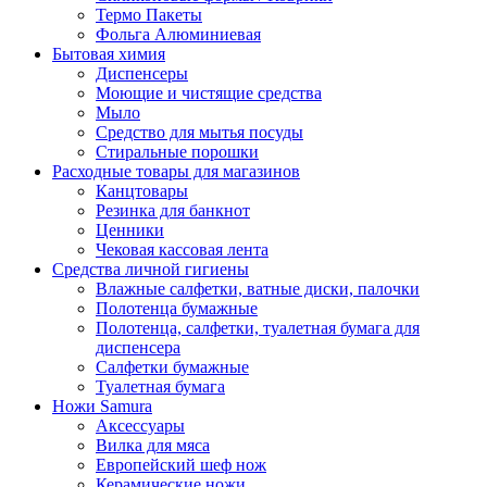
Термо Пакеты
Фольга Алюминиевая
Бытовая химия
Диспенсеры
Моющие и чистящие средства
Мыло
Средство для мытья посуды
Стиральные порошки
Расходные товары для магазинов
Канцтовары
Резинка для банкнот
Ценники
Чековая кассовая лента
Средства личной гигиены
Влажные салфетки, ватные диски, палочки
Полотенца бумажные
Полотенца, салфетки, туалетная бумага для
диспенсера
Салфетки бумажные
Туалетная бумага
Ножи Samura
Аксессуары
Вилка для мяса
Европейский шеф нож
Керамические ножи