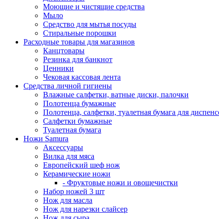
Моющие и чистящие средства
Мыло
Средство для мытья посуды
Стиральные порошки
Расходные товары для магазинов
Канцтовары
Резинка для банкнот
Ценники
Чековая кассовая лента
Средства личной гигиены
Влажные салфетки, ватные диски, палочки
Полотенца бумажные
Полотенца, салфетки, туалетная бумага для диспенс
Салфетки бумажные
Туалетная бумага
Ножи Samura
Аксессуары
Вилка для мяса
Европейский шеф нож
Керамические ножи
- Фруктовые ножи и овощечистки
Набор ножей 3 шт
Нож для масла
Нож для нарезки слайсер
Нож для сыра