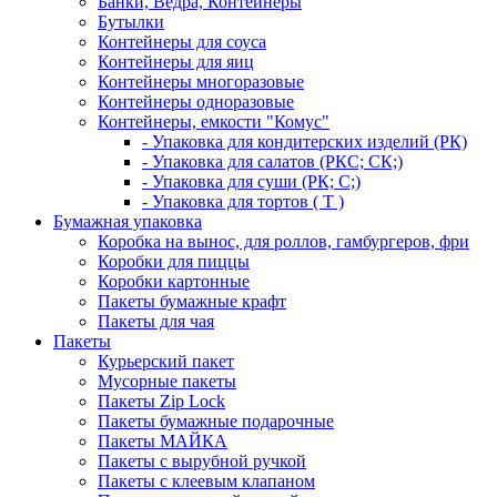
Банки, Ведра, Контейнеры
Бутылки
Контейнеры для соуса
Контейнеры для яиц
Контейнеры многоразовые
Контейнеры одноразовые
Контейнеры, емкости "Комус"
- Упаковка для кондитерских изделий (РК)
- Упаковка для салатов (РКС; СК;)
- Упаковка для суши (РК; С;)
- Упаковка для тортов ( Т )
Бумажная упаковка
Коробка на вынос, для роллов, гамбургеров, фри
Коробки для пиццы
Коробки картонные
Пакеты бумажные крафт
Пакеты для чая
Пакеты
Курьерский пакет
Мусорные пакеты
Пакеты Zip Lock
Пакеты бумажные подарочные
Пакеты МАЙКА
Пакеты с вырубной ручкой
Пакеты с клеевым клапаном