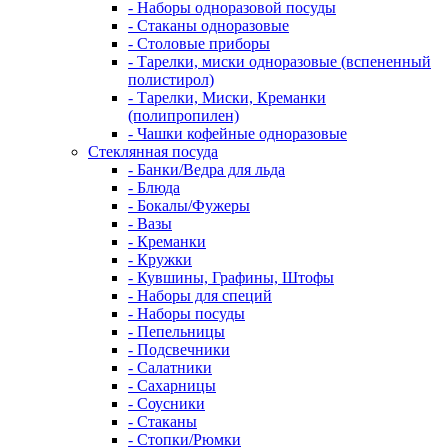
- Наборы одноразовой посуды
- Стаканы одноразовые
- Столовые приборы
- Тарелки, миски одноразовые (вспененный
полистирол)
- Тарелки, Миски, Креманки
(полипропилен)
- Чашки кофейные одноразовые
Стеклянная посуда
- Банки/Ведра для льда
- Блюда
- Бокалы/Фужеры
- Вазы
- Креманки
- Кружки
- Кувшины, Графины, Штофы
- Наборы для специй
- Наборы посуды
- Пепельницы
- Подсвечники
- Салатники
- Сахарницы
- Соусники
- Стаканы
- Стопки/Рюмки