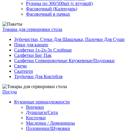
Рулоны по 300/500шт (с втулкой)
Фасовочный (Календарь)
Фасовочный в пачках
Товары для сервировки стола
Зубочистки, Стеки Для Шашлыка, Палочки Для Суши
Пики для канапе
Салфетки 1х-2х-3х Слойные
Салфетки Биг Пак
Салфетки Сервировочные Кружевные/Подложки
Свечи
Скатерти
Трубочки Для Коктейля
Посуда
Кухонные принадлежности
Венчики
Дуршлаги/Сита
Кисточки
Масленки / Лимонницы
Половники/Шумовки