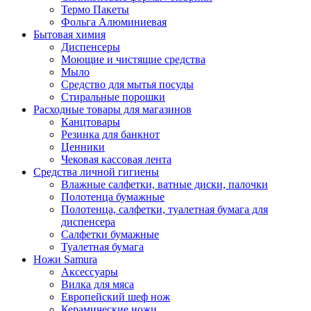
Термо Пакеты
Фольга Алюминиевая
Бытовая химия
Диспенсеры
Моющие и чистящие средства
Мыло
Средство для мытья посуды
Стиральные порошки
Расходные товары для магазинов
Канцтовары
Резинка для банкнот
Ценники
Чековая кассовая лента
Средства личной гигиены
Влажные салфетки, ватные диски, палочки
Полотенца бумажные
Полотенца, салфетки, туалетная бумага для
диспенсера
Салфетки бумажные
Туалетная бумага
Ножи Samura
Аксессуары
Вилка для мяса
Европейский шеф нож
Керамические ножи