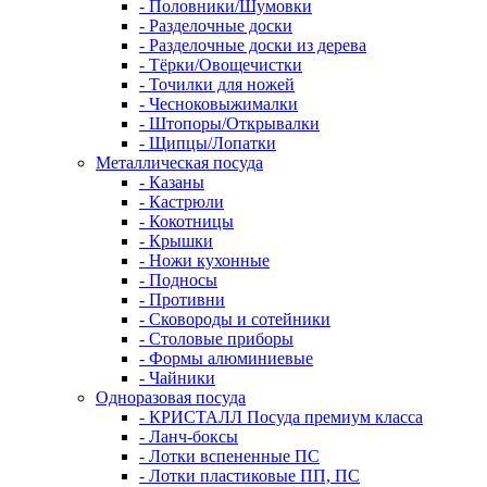
- Половники/Шумовки
- Разделочные доски
- Разделочные доски из дерева
- Тёрки/Овощечистки
- Точилки для ножей
- Чесноковыжималки
- Штопоры/Открывалки
- Щипцы/Лопатки
Металлическая посуда
- Казаны
- Кастрюли
- Кокотницы
- Крышки
- Ножи кухонные
- Подносы
- Противни
- Сковороды и сотейники
- Столовые приборы
- Формы алюминиевые
- Чайники
Одноразовая посуда
- КРИСТАЛЛ Посуда премиум класса
- Ланч-боксы
- Лотки вспененные ПС
- Лотки пластиковые ПП, ПС