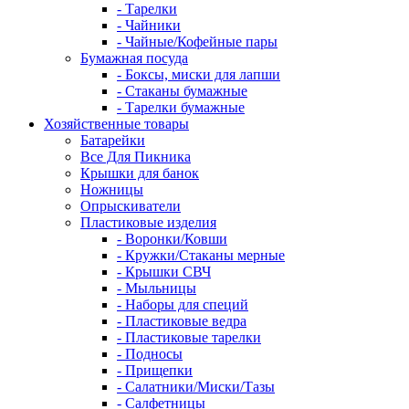
- Тарелки
- Чайники
- Чайные/Кофейные пары
Бумажная посуда
- Боксы, миски для лапши
- Стаканы бумажные
- Тарелки бумажные
Хозяйственные товары
Батарейки
Все Для Пикника
Крышки для банок
Ножницы
Опрыскиватели
Пластиковые изделия
- Воронки/Ковши
- Кружки/Стаканы мерные
- Крышки СВЧ
- Мыльницы
- Наборы для специй
- Пластиковые ведра
- Пластиковые тарелки
- Подносы
- Прищепки
- Салатники/Миски/Тазы
- Салфетницы