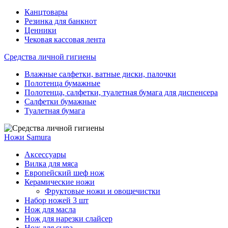
Канцтовары
Резинка для банкнот
Ценники
Чековая кассовая лента
Средства личной гигиены
Влажные салфетки, ватные диски, палочки
Полотенца бумажные
Полотенца, салфетки, туалетная бумага для диспенсера
Салфетки бумажные
Туалетная бумага
Ножи Samura
Аксессуары
Вилка для мяса
Европейский шеф нож
Керамические ножи
Фруктовые ножи и овощечистки
Набор ножей 3 шт
Нож для масла
Нож для нарезки слайсер
Нож для сыра