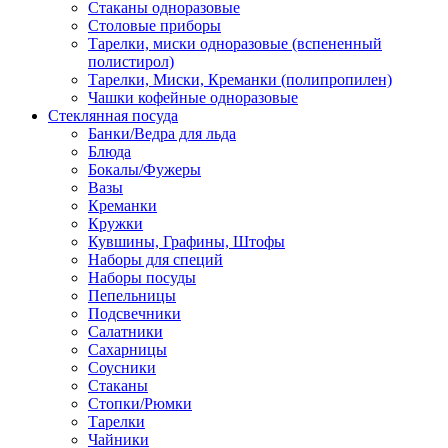
Стаканы одноразовые
Столовые приборы
Тарелки, миски одноразовые (вспененный
полистирол)
Тарелки, Миски, Креманки (полипропилен)
Чашки кофейные одноразовые
Стеклянная посуда
Банки/Ведра для льда
Блюда
Бокалы/Фужеры
Вазы
Креманки
Кружки
Кувшины, Графины, Штофы
Наборы для специй
Наборы посуды
Пепельницы
Подсвечники
Салатники
Сахарницы
Соусники
Стаканы
Стопки/Рюмки
Тарелки
Чайники