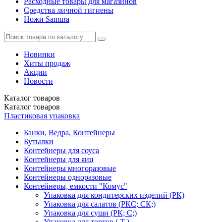
Расходные товары для магазинов
Средства личной гигиены
Ножи Samura
Новинки
Хиты продаж
Акции
Новости
Каталог
товаров
Каталог
товаров
Пластиковая упаковка
Банки, Ведра, Контейнеры
Бутылки
Контейнеры для соуса
Контейнеры для яиц
Контейнеры многоразовые
Контейнеры одноразовые
Контейнеры, емкости "Комус"
Упаковка для кондитерских изделий (РК)
Упаковка для салатов (РКС; СК;)
Упаковка для суши (РК; С;)
Упаковка для тортов ( Т )