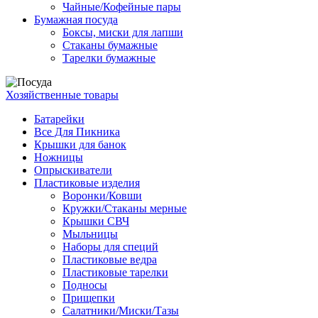
Чайные/Кофейные пары
Бумажная посуда
Боксы, миски для лапши
Стаканы бумажные
Тарелки бумажные
Хозяйственные товары
Батарейки
Все Для Пикника
Крышки для банок
Ножницы
Опрыскиватели
Пластиковые изделия
Воронки/Ковши
Кружки/Стаканы мерные
Крышки СВЧ
Мыльницы
Наборы для специй
Пластиковые ведра
Пластиковые тарелки
Подносы
Прищепки
Салатники/Миски/Тазы