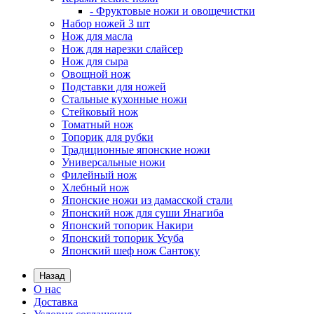
- Фруктовые ножи и овощечистки
Набор ножей 3 шт
Нож для масла
Нож для нарезки слайсер
Нож для сыра
Овощной нож
Подставки для ножей
Стальные кухонные ножи
Стейковый нож
Томатный нож
Топорик для рубки
Традиционные японские ножи
Универсальные ножи
Филейный нож
Хлебный нож
Японские ножи из дамасской стали
Японский нож для суши Янагиба
Японский топорик Накири
Японский топорик Усуба
Японский шеф нож Сантоку
Назад
О нас
Доставка