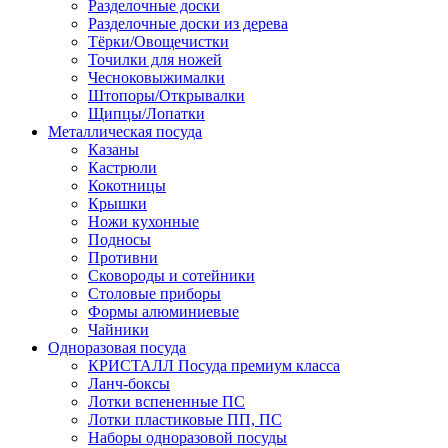
Разделочные доски
Разделочные доски из дерева
Тёрки/Овощечистки
Точилки для ножей
Чесноковыжималки
Штопоры/Открывалки
Щипцы/Лопатки
Металлическая посуда
Казаны
Кастрюли
Кокотницы
Крышки
Ножи кухонные
Подносы
Противни
Сковороды и сотейники
Столовые приборы
Формы алюминиевые
Чайники
Одноразовая посуда
КРИСТАЛЛ Посуда премиум класса
Ланч-боксы
Лотки вспененные ПС
Лотки пластиковые ПП, ПС
Наборы одноразовой посуды