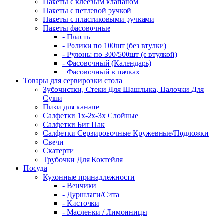
Пакеты с клеевым клапаном
Пакеты с петлевой ручкой
Пакеты с пластиковыми ручками
Пакеты фасовочные
- Пласты
- Ролики по 100шт (без втулки)
- Рулоны по 300/500шт (с втулкой)
- Фасовочный (Календарь)
- Фасовочный в пачках
Товары для сервировки стола
Зубочистки, Стеки Для Шашлыка, Палочки Для
Суши
Пики для канапе
Салфетки 1х-2х-3х Слойные
Салфетки Биг Пак
Салфетки Сервировочные Кружевные/Подложки
Свечи
Скатерти
Трубочки Для Коктейля
Посуда
Кухонные принадлежности
- Венчики
- Дуршлаги/Сита
- Кисточки
- Масленки / Лимонницы