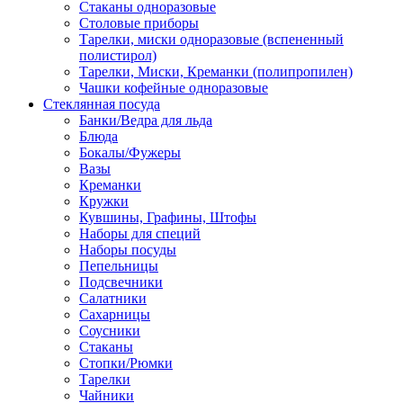
Стаканы одноразовые
Столовые приборы
Тарелки, миски одноразовые (вспененный
полистирол)
Тарелки, Миски, Креманки (полипропилен)
Чашки кофейные одноразовые
Стеклянная посуда
Банки/Ведра для льда
Блюда
Бокалы/Фужеры
Вазы
Креманки
Кружки
Кувшины, Графины, Штофы
Наборы для специй
Наборы посуды
Пепельницы
Подсвечники
Салатники
Сахарницы
Соусники
Стаканы
Стопки/Рюмки
Тарелки
Чайники