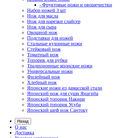
- Фруктовые ножи и овощечистки
Набор ножей 3 шт
Нож для масла
Нож для нарезки слайсер
Нож для сыра
Овощной нож
Подставки для ножей
Стальные кухонные ножи
Стейковый нож
Томатный нож
Топорик для рубки
Традиционные японские ножи
Универсальные ножи
Филейный нож
Хлебный нож
Японские ножи из дамасской стали
Японский нож для суши Янагиба
Японский топорик Накири
Японский топорик Усуба
Японский шеф нож Сантоку
Назад
О нас
Доставка