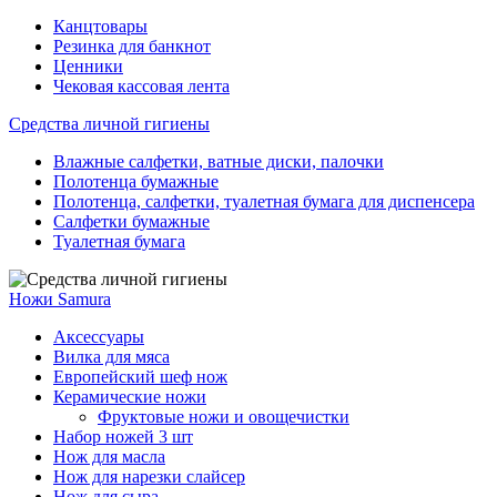
Канцтовары
Резинка для банкнот
Ценники
Чековая кассовая лента
Средства личной гигиены
Влажные салфетки, ватные диски, палочки
Полотенца бумажные
Полотенца, салфетки, туалетная бумага для диспенсера
Салфетки бумажные
Туалетная бумага
Ножи Samura
Аксессуары
Вилка для мяса
Европейский шеф нож
Керамические ножи
Фруктовые ножи и овощечистки
Набор ножей 3 шт
Нож для масла
Нож для нарезки слайсер
Нож для сыра