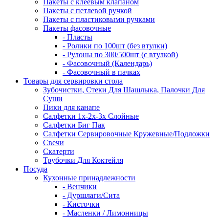
Пакеты с клеевым клапаном
Пакеты с петлевой ручкой
Пакеты с пластиковыми ручками
Пакеты фасовочные
- Пласты
- Ролики по 100шт (без втулки)
- Рулоны по 300/500шт (с втулкой)
- Фасовочный (Календарь)
- Фасовочный в пачках
Товары для сервировки стола
Зубочистки, Стеки Для Шашлыка, Палочки Для
Суши
Пики для канапе
Салфетки 1х-2х-3х Слойные
Салфетки Биг Пак
Салфетки Сервировочные Кружевные/Подложки
Свечи
Скатерти
Трубочки Для Коктейля
Посуда
Кухонные принадлежности
- Венчики
- Дуршлаги/Сита
- Кисточки
- Масленки / Лимонницы