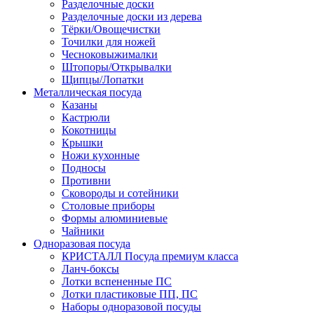
Разделочные доски
Разделочные доски из дерева
Тёрки/Овощечистки
Точилки для ножей
Чесноковыжималки
Штопоры/Открывалки
Щипцы/Лопатки
Металлическая посуда
Казаны
Кастрюли
Кокотницы
Крышки
Ножи кухонные
Подносы
Противни
Сковороды и сотейники
Столовые приборы
Формы алюминиевые
Чайники
Одноразовая посуда
КРИСТАЛЛ Посуда премиум класса
Ланч-боксы
Лотки вспененные ПС
Лотки пластиковые ПП, ПС
Наборы одноразовой посуды