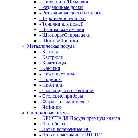
- Половники/Шумовки
- Разделочные доски
- Разделочные доски из дерева
- Тёрки/Овощечистки
- Точилки для ножей
- Чесноковыжималки
- Штопоры/Открывалки
- Щипцы/Лопатки
Металлическая посуда
- Казаны
- Кастрюли
- Кокотницы
- Крышки
- Ножи кухонные
- Подносы
- Противни
- Сковороды и сотейники
- Столовые приборы
- Формы алюминиевые
- Чайники
Одноразовая посуда
- КРИСТАЛЛ Посуда премиум класса
- Ланч-боксы
- Лотки вспененные ПС
- Лотки пластиковые ПП, ПС