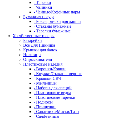
- Тарелки
- Чайники
- Чайные/Кофейные пары
Бумажная посуда
- Боксы, миски для лапши
- Стаканы бумажные
- Тарелки бумажные
Хозяйственные товары
Батарейки
Все Для Пикника
Крышки для банок
Ножницы
Опрыскиватели
Пластиковые изделия
- Воронки/Ковши
- Кружки/Стаканы мерные
- Крышки СВЧ
- Мыльницы
- Наборы для специй
- Пластиковые ведра
- Пластиковые тарелки
- Подносы
- Прищепки
- Салатники/Миски/Тазы
- Салфетницы