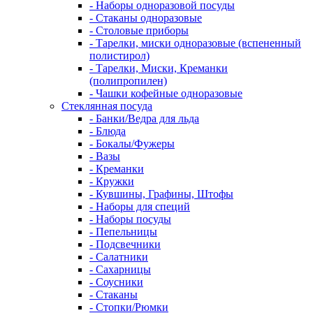
- Наборы одноразовой посуды
- Стаканы одноразовые
- Столовые приборы
- Тарелки, миски одноразовые (вспененный
полистирол)
- Тарелки, Миски, Креманки
(полипропилен)
- Чашки кофейные одноразовые
Стеклянная посуда
- Банки/Ведра для льда
- Блюда
- Бокалы/Фужеры
- Вазы
- Креманки
- Кружки
- Кувшины, Графины, Штофы
- Наборы для специй
- Наборы посуды
- Пепельницы
- Подсвечники
- Салатники
- Сахарницы
- Соусники
- Стаканы
- Стопки/Рюмки