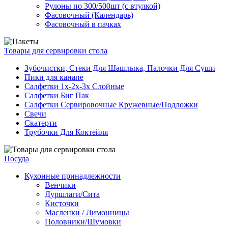
Рулоны по 300/500шт (с втулкой)
Фасовочный (Календарь)
Фасовочный в пачках
Товары для сервировки стола
Зубочистки, Стеки Для Шашлыка, Палочки Для Суши
Пики для канапе
Салфетки 1х-2х-3х Слойные
Салфетки Биг Пак
Салфетки Сервировочные Кружевные/Подложки
Свечи
Скатерти
Трубочки Для Коктейля
Посуда
Кухонные принадлежности
Венчики
Дуршлаги/Сита
Кисточки
Масленки / Лимонницы
Половники/Шумовки