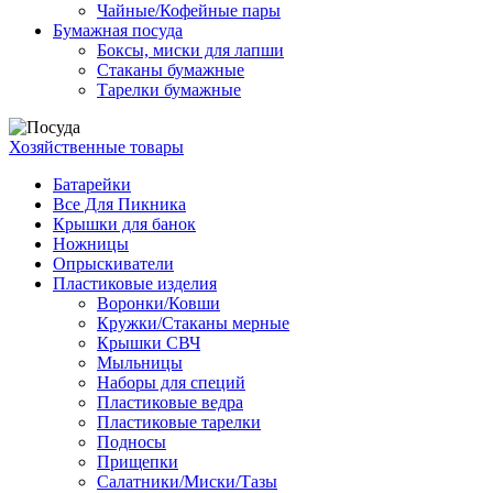
Чайные/Кофейные пары
Бумажная посуда
Боксы, миски для лапши
Стаканы бумажные
Тарелки бумажные
Хозяйственные товары
Батарейки
Все Для Пикника
Крышки для банок
Ножницы
Опрыскиватели
Пластиковые изделия
Воронки/Ковши
Кружки/Стаканы мерные
Крышки СВЧ
Мыльницы
Наборы для специй
Пластиковые ведра
Пластиковые тарелки
Подносы
Прищепки
Салатники/Миски/Тазы