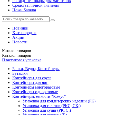
Расходные товары для магазинов
Средства личной гигиены
Ножи Samura
Новинки
Хиты продаж
Акции
Новости
Каталог
товаров
Каталог
товаров
Пластиковая упаковка
Банки, Ведра, Контейнеры
Бутылки
Контейнеры для соуса
Контейнеры для яиц
Контейнеры многоразовые
Контейнеры одноразовые
Контейнеры, емкости "Комус"
Упаковка для кондитерских изделий (РК)
Упаковка для салатов (РКС; СК;)
Упаковка для суши (РК; С;)
Упаковка для тортов ( Т )