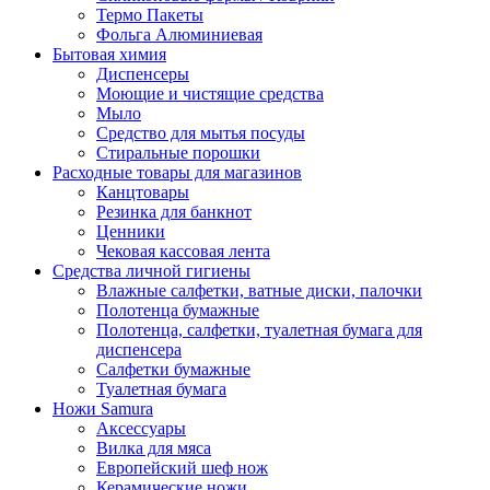
Термо Пакеты
Фольга Алюминиевая
Бытовая химия
Диспенсеры
Моющие и чистящие средства
Мыло
Средство для мытья посуды
Стиральные порошки
Расходные товары для магазинов
Канцтовары
Резинка для банкнот
Ценники
Чековая кассовая лента
Средства личной гигиены
Влажные салфетки, ватные диски, палочки
Полотенца бумажные
Полотенца, салфетки, туалетная бумага для
диспенсера
Салфетки бумажные
Туалетная бумага
Ножи Samura
Аксессуары
Вилка для мяса
Европейский шеф нож
Керамические ножи