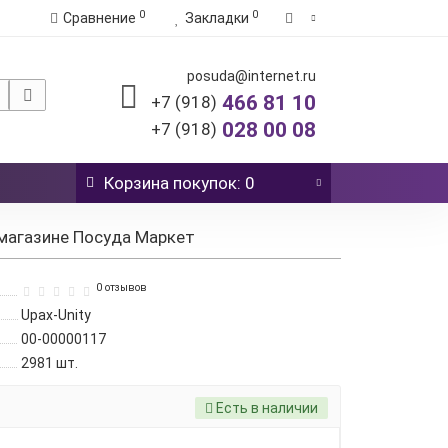
0
0
Сравнение
Закладки
posuda@internet.ru
466 81 10
+7 (918)
028 00 08
+7 (918)
Корзина
покупок
: 0
 магазине Посуда Маркет
0 отзывов
Upax-Unity
00-00000117
2981
шт.
Есть в наличии