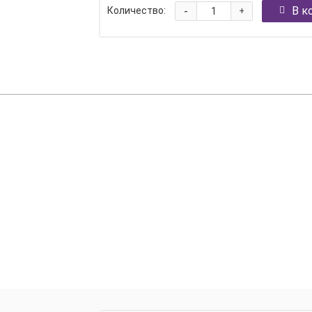
-
В к
Количество:
+