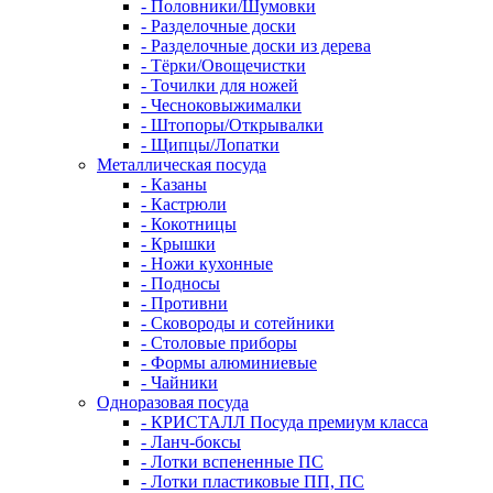
- Половники/Шумовки
- Разделочные доски
- Разделочные доски из дерева
- Тёрки/Овощечистки
- Точилки для ножей
- Чесноковыжималки
- Штопоры/Открывалки
- Щипцы/Лопатки
Металлическая посуда
- Казаны
- Кастрюли
- Кокотницы
- Крышки
- Ножи кухонные
- Подносы
- Противни
- Сковороды и сотейники
- Столовые приборы
- Формы алюминиевые
- Чайники
Одноразовая посуда
- КРИСТАЛЛ Посуда премиум класса
- Ланч-боксы
- Лотки вспененные ПС
- Лотки пластиковые ПП, ПС