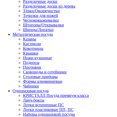
Разделочные доски
Разделочные доски из дерева
Тёрки/Овощечистки
Точилки для ножей
Чесноковыжималки
Штопоры/Открывалки
Щипцы/Лопатки
Металлическая посуда
Казаны
Кастрюли
Кокотницы
Крышки
Ножи кухонные
Подносы
Противни
Сковороды и сотейники
Столовые приборы
Формы алюминиевые
Чайники
Одноразовая посуда
КРИСТАЛЛ Посуда премиум класса
Ланч-боксы
Лотки вспененные ПС
Лотки пластиковые ПП, ПС
Наборы одноразовой посуды