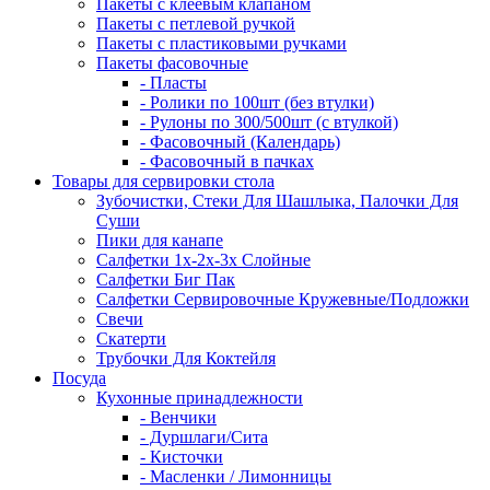
Пакеты с клеевым клапаном
Пакеты с петлевой ручкой
Пакеты с пластиковыми ручками
Пакеты фасовочные
- Пласты
- Ролики по 100шт (без втулки)
- Рулоны по 300/500шт (с втулкой)
- Фасовочный (Календарь)
- Фасовочный в пачках
Товары для сервировки стола
Зубочистки, Стеки Для Шашлыка, Палочки Для
Суши
Пики для канапе
Салфетки 1х-2х-3х Слойные
Салфетки Биг Пак
Салфетки Сервировочные Кружевные/Подложки
Свечи
Скатерти
Трубочки Для Коктейля
Посуда
Кухонные принадлежности
- Венчики
- Дуршлаги/Сита
- Кисточки
- Масленки / Лимонницы