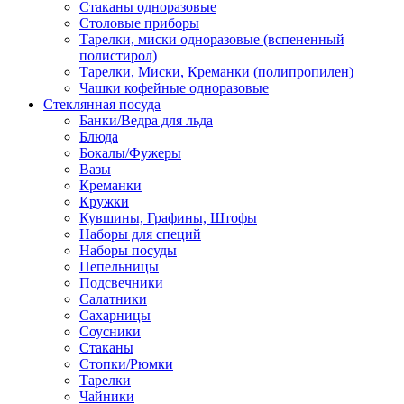
Стаканы одноразовые
Столовые приборы
Тарелки, миски одноразовые (вспененный
полистирол)
Тарелки, Миски, Креманки (полипропилен)
Чашки кофейные одноразовые
Стеклянная посуда
Банки/Ведра для льда
Блюда
Бокалы/Фужеры
Вазы
Креманки
Кружки
Кувшины, Графины, Штофы
Наборы для специй
Наборы посуды
Пепельницы
Подсвечники
Салатники
Сахарницы
Соусники
Стаканы
Стопки/Рюмки
Тарелки
Чайники