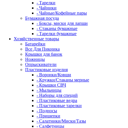
- Тарелки
- Чайники
- Чайные/Кофейные пары
Бумажная посуда
- Боксы, миски для лапши
- Стаканы бумажные
- Тарелки бумажные
Хозяйственные товары
Батарейки
Все Для Пикника
Крышки для банок
Ножницы
Опрыскиватели
Пластиковые изделия
- Воронки/Ковши
- Кружки/Стаканы мерные
- Крышки СВЧ
- Мыльницы
- Наборы для специй
- Пластиковые ведра
- Пластиковые тарелки
- Подносы
- Прищепки
- Салатники/Миски/Тазы
- Салфетницы