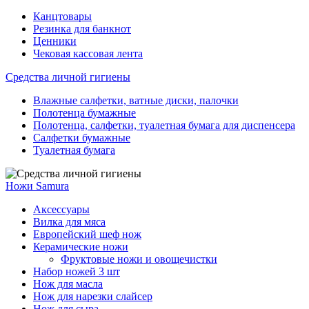
Канцтовары
Резинка для банкнот
Ценники
Чековая кассовая лента
Средства личной гигиены
Влажные салфетки, ватные диски, палочки
Полотенца бумажные
Полотенца, салфетки, туалетная бумага для диспенсера
Салфетки бумажные
Туалетная бумага
Ножи Samura
Аксессуары
Вилка для мяса
Европейский шеф нож
Керамические ножи
Фруктовые ножи и овощечистки
Набор ножей 3 шт
Нож для масла
Нож для нарезки слайсер
Нож для сыра