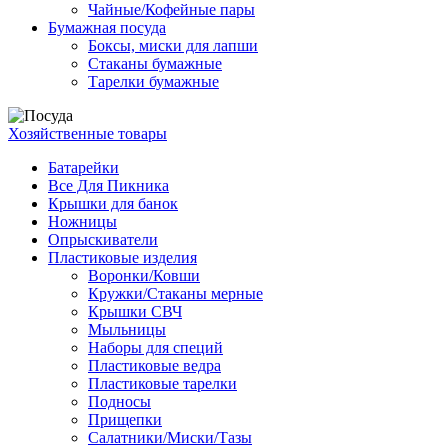
Чайные/Кофейные пары
Бумажная посуда
Боксы, миски для лапши
Стаканы бумажные
Тарелки бумажные
Хозяйственные товары
Батарейки
Все Для Пикника
Крышки для банок
Ножницы
Опрыскиватели
Пластиковые изделия
Воронки/Ковши
Кружки/Стаканы мерные
Крышки СВЧ
Мыльницы
Наборы для специй
Пластиковые ведра
Пластиковые тарелки
Подносы
Прищепки
Салатники/Миски/Тазы