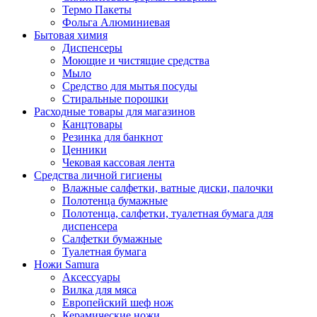
Термо Пакеты
Фольга Алюминиевая
Бытовая химия
Диспенсеры
Моющие и чистящие средства
Мыло
Средство для мытья посуды
Стиральные порошки
Расходные товары для магазинов
Канцтовары
Резинка для банкнот
Ценники
Чековая кассовая лента
Средства личной гигиены
Влажные салфетки, ватные диски, палочки
Полотенца бумажные
Полотенца, салфетки, туалетная бумага для
диспенсера
Салфетки бумажные
Туалетная бумага
Ножи Samura
Аксессуары
Вилка для мяса
Европейский шеф нож
Керамические ножи