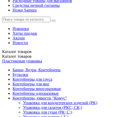
Расходные товары для магазинов
Средства личной гигиены
Ножи Samura
Новинки
Хиты продаж
Акции
Новости
Каталог
товаров
Каталог
товаров
Пластиковая упаковка
Банки, Ведра, Контейнеры
Бутылки
Контейнеры для соуса
Контейнеры для яиц
Контейнеры многоразовые
Контейнеры одноразовые
Контейнеры, емкости "Комус"
Упаковка для кондитерских изделий (РК)
Упаковка для салатов (РКС; СК;)
Упаковка для суши (РК; С;)
Упаковка для тортов ( Т )