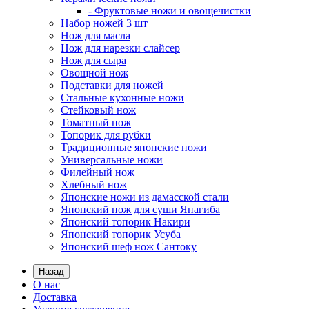
- Фруктовые ножи и овощечистки
Набор ножей 3 шт
Нож для масла
Нож для нарезки слайсер
Нож для сыра
Овощной нож
Подставки для ножей
Стальные кухонные ножи
Стейковый нож
Томатный нож
Топорик для рубки
Традиционные японские ножи
Универсальные ножи
Филейный нож
Хлебный нож
Японские ножи из дамасской стали
Японский нож для суши Янагиба
Японский топорик Накири
Японский топорик Усуба
Японский шеф нож Сантоку
Назад
О нас
Доставка