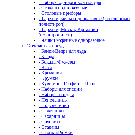
- Наборы одноразовой посуды
- Стаканы одноразовые
- Столовые приборы
- Тарелки, миски одноразовые (вспененный
полистирол)
- Тарелки, Миски, Креманки
(полипропилен)
- Чашки кофейные одноразовые
Стеклянная посуда
- Банки/Ведра для льда
- Блюда
- Бокалы/Фужеры
- Вазы
- Креманки
- Кружки
- Кувшины, Графины, Штофы
- Наборы для специй
- Наборы посуды
- Пепельницы
- Подсвечники
- Салатники
- Сахарницы
- Соусники
- Стаканы
- Стопки/Рюмки