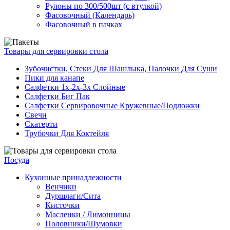
Рулоны по 300/500шт (с втулкой)
Фасовочный (Календарь)
Фасовочный в пачках
Товары для сервировки стола
Зубочистки, Стеки Для Шашлыка, Палочки Для Суши
Пики для канапе
Салфетки 1х-2х-3х Слойные
Салфетки Биг Пак
Салфетки Сервировочные Кружевные/Подложки
Свечи
Скатерти
Трубочки Для Коктейля
Посуда
Кухонные принадлежности
Венчики
Дуршлаги/Сита
Кисточки
Масленки / Лимонницы
Половники/Шумовки