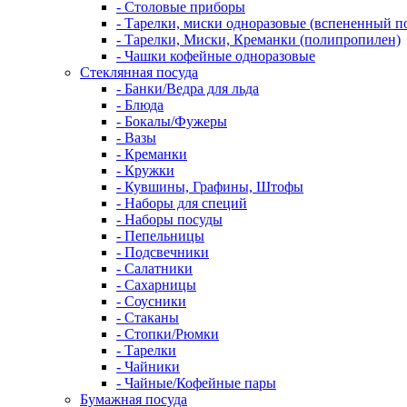
- Столовые приборы
- Тарелки, миски одноразовые (вспененный п
- Тарелки, Миски, Креманки (полипропилен)
- Чашки кофейные одноразовые
Стеклянная посуда
- Банки/Ведра для льда
- Блюда
- Бокалы/Фужеры
- Вазы
- Креманки
- Кружки
- Кувшины, Графины, Штофы
- Наборы для специй
- Наборы посуды
- Пепельницы
- Подсвечники
- Салатники
- Сахарницы
- Соусники
- Стаканы
- Стопки/Рюмки
- Тарелки
- Чайники
- Чайные/Кофейные пары
Бумажная посуда