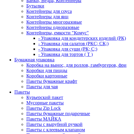
Банки, Ведра, Контейнеры
Бутылки
Контейнеры для соуса
Контейнеры для яиц
Контейнеры многоразовые
Контейнеры одноразовые
Контейнеры, емкости "Комус"
- Упаковка для кондитерских изделий (РК)
- Упаковка для салатов (РКС; СК;)
- Упаковка для суши (РК; С;)
- Упаковка для тортов ( Т )
Бумажная упаковка
Коробка на вынос, для роллов, гамбургеров, фри
Коробки для пиццы
Коробки картонные
Пакеты бумажные крафт
Пакеты для чая
Пакеты
Курьерский пакет
Мусорные пакеты
Пакеты Zip Lock
Пакеты бумажные подарочные
Пакеты МАЙКА
Пакеты с вырубной ручкой
Пакеты с клеевым клапаном