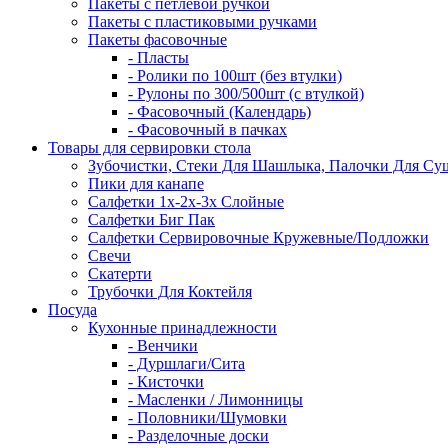
Пакеты с петлевой ручкой
Пакеты с пластиковыми ручками
Пакеты фасовочные
- Пласты
- Ролики по 100шт (без втулки)
- Рулоны по 300/500шт (с втулкой)
- Фасовочный (Календарь)
- Фасовочный в пачках
Товары для сервировки стола
Зубочистки, Стеки Для Шашлыка, Палочки Для Су
Пики для канапе
Салфетки 1х-2х-3х Слойные
Салфетки Биг Пак
Салфетки Сервировочные Кружевные/Подложки
Свечи
Скатерти
Трубочки Для Коктейля
Посуда
Кухонные принадлежности
- Венчики
- Дуршлаги/Сита
- Кисточки
- Масленки / Лимонницы
- Половники/Шумовки
- Разделочные доски