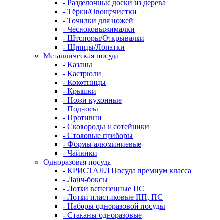
- Разделочные доски из дерева
- Тёрки/Овощечистки
- Точилки для ножей
- Чесноковыжималки
- Штопоры/Открывалки
- Щипцы/Лопатки
Металлическая посуда
- Казаны
- Кастрюли
- Кокотницы
- Крышки
- Ножи кухонные
- Подносы
- Противни
- Сковороды и сотейники
- Столовые приборы
- Формы алюминиевые
- Чайники
Одноразовая посуда
- КРИСТАЛЛ Посуда премиум класса
- Ланч-боксы
- Лотки вспененные ПС
- Лотки пластиковые ПП, ПС
- Наборы одноразовой посуды
- Стаканы одноразовые