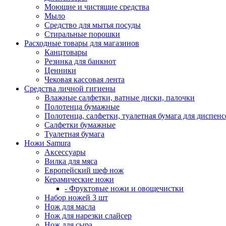
Моющие и чистящие средства
Мыло
Средство для мытья посуды
Стиральные порошки
Расходные товары для магазинов
Канцтовары
Резинка для банкнот
Ценники
Чековая кассовая лента
Средства личной гигиены
Влажные салфетки, ватные диски, палочки
Полотенца бумажные
Полотенца, салфетки, туалетная бумага для диспенс
Салфетки бумажные
Туалетная бумага
Ножи Samura
Аксессуары
Вилка для мяса
Европейский шеф нож
Керамические ножи
- Фруктовые ножи и овощечистки
Набор ножей 3 шт
Нож для масла
Нож для нарезки слайсер
Нож для сыра