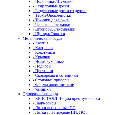
- Половники/Шумовки
- Разделочные доски
- Разделочные доски из дерева
- Тёрки/Овощечистки
- Точилки для ножей
- Чесноковыжималки
- Штопоры/Открывалки
- Щипцы/Лопатки
Металлическая посуда
- Казаны
- Кастрюли
- Кокотницы
- Крышки
- Ножи кухонные
- Подносы
- Противни
- Сковороды и сотейники
- Столовые приборы
- Формы алюминиевые
- Чайники
Одноразовая посуда
- КРИСТАЛЛ Посуда премиум класса
- Ланч-боксы
- Лотки вспененные ПС
- Лотки пластиковые ПП, ПС