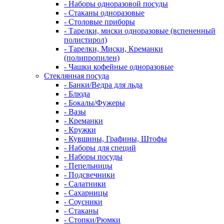
- Наборы одноразовой посуды
- Стаканы одноразовые
- Столовые приборы
- Тарелки, миски одноразовые (вспененный
полистирол)
- Тарелки, Миски, Креманки
(полипропилен)
- Чашки кофейные одноразовые
Стеклянная посуда
- Банки/Ведра для льда
- Блюда
- Бокалы/Фужеры
- Вазы
- Креманки
- Кружки
- Кувшины, Графины, Штофы
- Наборы для специй
- Наборы посуды
- Пепельницы
- Подсвечники
- Салатники
- Сахарницы
- Соусники
- Стаканы
- Стопки/Рюмки