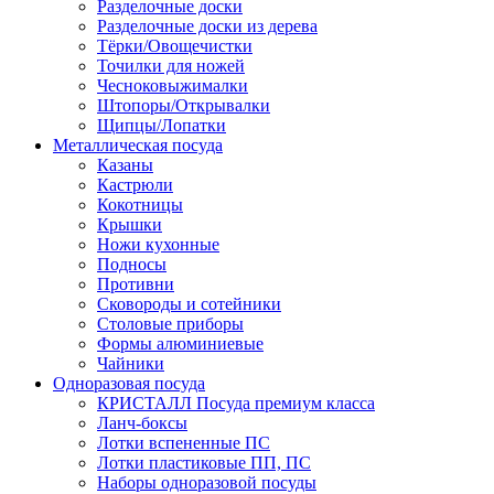
Разделочные доски
Разделочные доски из дерева
Тёрки/Овощечистки
Точилки для ножей
Чесноковыжималки
Штопоры/Открывалки
Щипцы/Лопатки
Металлическая посуда
Казаны
Кастрюли
Кокотницы
Крышки
Ножи кухонные
Подносы
Противни
Сковороды и сотейники
Столовые приборы
Формы алюминиевые
Чайники
Одноразовая посуда
КРИСТАЛЛ Посуда премиум класса
Ланч-боксы
Лотки вспененные ПС
Лотки пластиковые ПП, ПС
Наборы одноразовой посуды