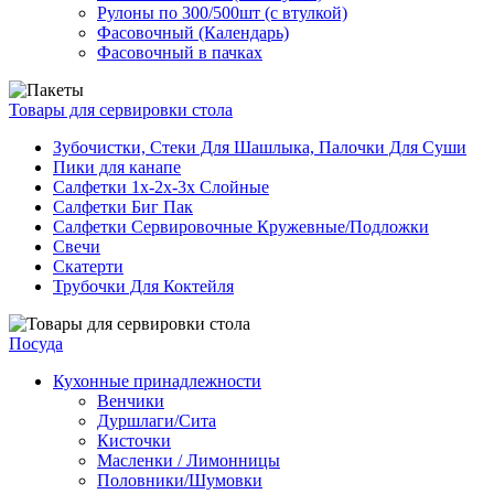
Рулоны по 300/500шт (с втулкой)
Фасовочный (Календарь)
Фасовочный в пачках
Товары для сервировки стола
Зубочистки, Стеки Для Шашлыка, Палочки Для Суши
Пики для канапе
Салфетки 1х-2х-3х Слойные
Салфетки Биг Пак
Салфетки Сервировочные Кружевные/Подложки
Свечи
Скатерти
Трубочки Для Коктейля
Посуда
Кухонные принадлежности
Венчики
Дуршлаги/Сита
Кисточки
Масленки / Лимонницы
Половники/Шумовки