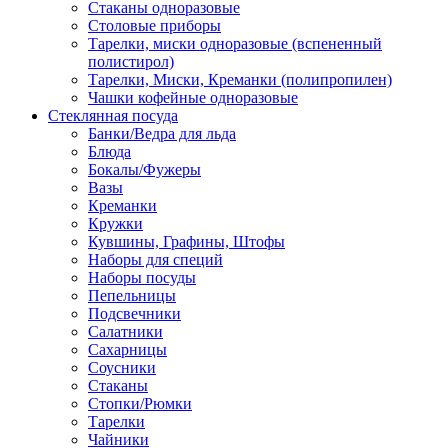
Стаканы одноразовые
Столовые приборы
Тарелки, миски одноразовые (вспененный
полистирол)
Тарелки, Миски, Креманки (полипропилен)
Чашки кофейные одноразовые
Стеклянная посуда
Банки/Ведра для льда
Блюда
Бокалы/Фужеры
Вазы
Креманки
Кружки
Кувшины, Графины, Штофы
Наборы для специй
Наборы посуды
Пепельницы
Подсвечники
Салатники
Сахарницы
Соусники
Стаканы
Стопки/Рюмки
Тарелки
Чайники