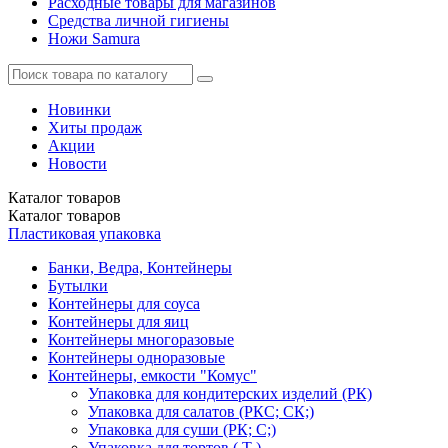
Расходные товары для магазинов
Средства личной гигиены
Ножи Samura
Новинки
Хиты продаж
Акции
Новости
Каталог
товаров
Каталог
товаров
Пластиковая упаковка
Банки, Ведра, Контейнеры
Бутылки
Контейнеры для соуса
Контейнеры для яиц
Контейнеры многоразовые
Контейнеры одноразовые
Контейнеры, емкости "Комус"
Упаковка для кондитерских изделий (РК)
Упаковка для салатов (РКС; СК;)
Упаковка для суши (РК; С;)
Упаковка для тортов ( Т )