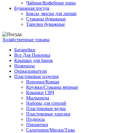
Чайные/Кофейные пары
Бумажная посуда
Боксы, миски для лапши
Стаканы бумажные
Тарелки бумажные
Хозяйственные товары
Батарейки
Все Для Пикника
Крышки для банок
Ножницы
Опрыскиватели
Пластиковые изделия
Воронки/Ковши
Кружки/Стаканы мерные
Крышки СВЧ
Мыльницы
Наборы для специй
Пластиковые ведра
Пластиковые тарелки
Подносы
Прищепки
Салатники/Миски/Тазы