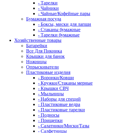
- Тарелки
- Чайники
- Чайные/Кофейные пары
Бумажная посуда
- Боксы, миски для лапши
- Стаканы бумажные
- Тарелки бумажные
Хозяйственные товары
Батарейки
Все Для Пикника
Крышки для банок
Ножницы
Опрыскиватели
Пластиковые изделия
- Воронки/Ковши
- Кружки/Стаканы мерные
- Крышки СВЧ
- Мыльницы
- Наборы для специй
- Пластиковые ведра
- Пластиковые тарелки
- Подносы
- Прищепки
- Салатники/Миски/Тазы
- Салфетницы