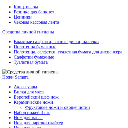
Канцтовары
Резинка для банкнот
Ценники
Чековая кассовая лента
Средства личной гигиены
Влажные салфетки, ватные диски, палочки
Полотенца бумажные
Полотенца, салфетки, туалетная бумага для диспенсера
Салфетки бумажные
Туалетная бумага
Ножи Samura
Аксессуары
Вилка для мяса
Европейский шеф нож
Керамические ножи
Фруктовые ножи и овощечистки
Набор ножей 3 шт
Нож для масла
Нож для нарезки слайсер
Нож для сыра