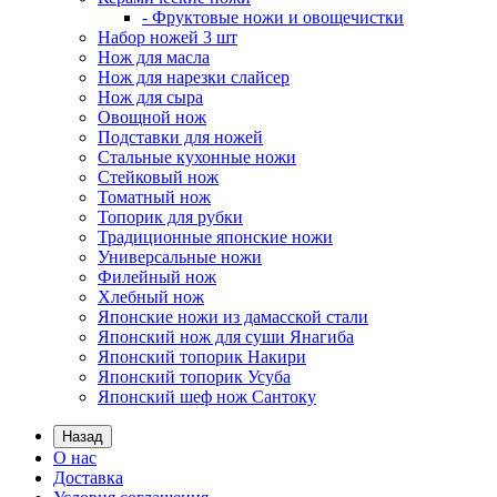
- Фруктовые ножи и овощечистки
Набор ножей 3 шт
Нож для масла
Нож для нарезки слайсер
Нож для сыра
Овощной нож
Подставки для ножей
Стальные кухонные ножи
Стейковый нож
Томатный нож
Топорик для рубки
Традиционные японские ножи
Универсальные ножи
Филейный нож
Хлебный нож
Японские ножи из дамасской стали
Японский нож для суши Янагиба
Японский топорик Накири
Японский топорик Усуба
Японский шеф нож Сантоку
Назад
О нас
Доставка