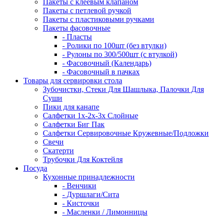
Пакеты с клеевым клапаном
Пакеты с петлевой ручкой
Пакеты с пластиковыми ручками
Пакеты фасовочные
- Пласты
- Ролики по 100шт (без втулки)
- Рулоны по 300/500шт (с втулкой)
- Фасовочный (Календарь)
- Фасовочный в пачках
Товары для сервировки стола
Зубочистки, Стеки Для Шашлыка, Палочки Для
Суши
Пики для канапе
Салфетки 1х-2х-3х Слойные
Салфетки Биг Пак
Салфетки Сервировочные Кружевные/Подложки
Свечи
Скатерти
Трубочки Для Коктейля
Посуда
Кухонные принадлежности
- Венчики
- Дуршлаги/Сита
- Кисточки
- Масленки / Лимонницы