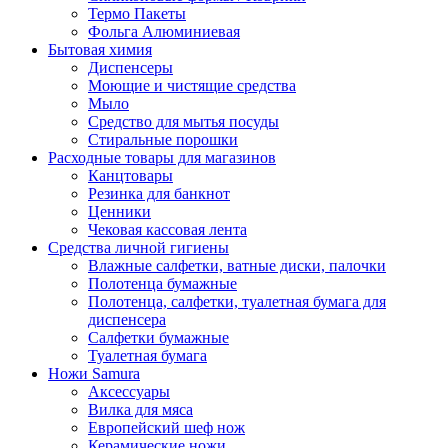
Термо Пакеты
Фольга Алюминиевая
Бытовая химия
Диспенсеры
Моющие и чистящие средства
Мыло
Средство для мытья посуды
Стиральные порошки
Расходные товары для магазинов
Канцтовары
Резинка для банкнот
Ценники
Чековая кассовая лента
Средства личной гигиены
Влажные салфетки, ватные диски, палочки
Полотенца бумажные
Полотенца, салфетки, туалетная бумага для
диспенсера
Салфетки бумажные
Туалетная бумага
Ножи Samura
Аксессуары
Вилка для мяса
Европейский шеф нож
Керамические ножи