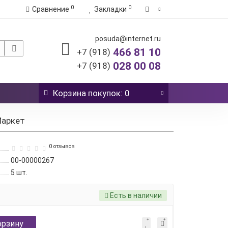
0
0
Сравнение
Закладки
posuda@internet.ru
466 81 10
+7 (918)
028 00 08
+7 (918)
Корзина
покупок
: 0
Маркет
0 отзывов
00-00000267
5
шт.
Есть в наличии
орзину