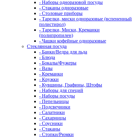
- Наборы одноразовой посуды
- Стаканы одноразовые
- Столовые приборы
- Тарелки, миски одноразовые (вспененный
полистирол)
- Тарелки, Миски, Креманки
(полипропилен)
- Чашки кофейные одноразовые
Стеклянная посуда
- Банки/Ведра для льда
- Блюда
- Бокалы/Фужеры
- Вазы
- Креманки
- Кружки
- Кувшины, Графины, Штофы
- Наборы для специй
- Наборы посуды
- Пепельницы
- Подсвечники
- Салатники
- Сахарницы
- Соусники
- Стаканы
- Стопки/Рюмки