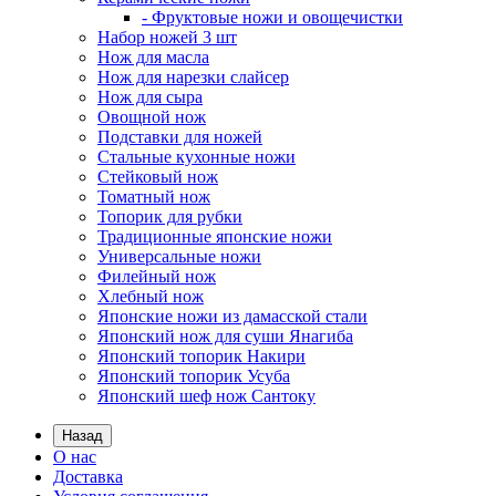
- Фруктовые ножи и овощечистки
Набор ножей 3 шт
Нож для масла
Нож для нарезки слайсер
Нож для сыра
Овощной нож
Подставки для ножей
Стальные кухонные ножи
Стейковый нож
Томатный нож
Топорик для рубки
Традиционные японские ножи
Универсальные ножи
Филейный нож
Хлебный нож
Японские ножи из дамасской стали
Японский нож для суши Янагиба
Японский топорик Накири
Японский топорик Усуба
Японский шеф нож Сантоку
Назад
О нас
Доставка