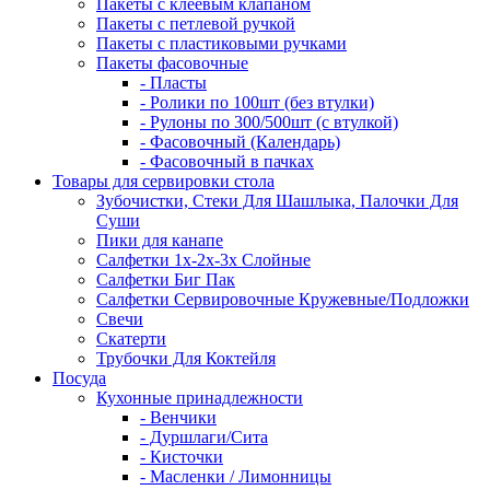
Пакеты с клеевым клапаном
Пакеты с петлевой ручкой
Пакеты с пластиковыми ручками
Пакеты фасовочные
- Пласты
- Ролики по 100шт (без втулки)
- Рулоны по 300/500шт (с втулкой)
- Фасовочный (Календарь)
- Фасовочный в пачках
Товары для сервировки стола
Зубочистки, Стеки Для Шашлыка, Палочки Для
Суши
Пики для канапе
Салфетки 1х-2х-3х Слойные
Салфетки Биг Пак
Салфетки Сервировочные Кружевные/Подложки
Свечи
Скатерти
Трубочки Для Коктейля
Посуда
Кухонные принадлежности
- Венчики
- Дуршлаги/Сита
- Кисточки
- Масленки / Лимонницы