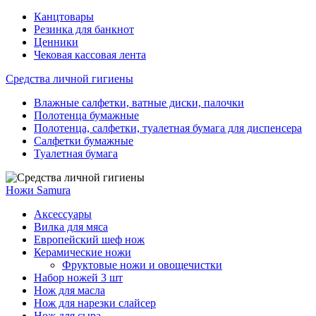
Канцтовары
Резинка для банкнот
Ценники
Чековая кассовая лента
Средства личной гигиены
Влажные салфетки, ватные диски, палочки
Полотенца бумажные
Полотенца, салфетки, туалетная бумага для диспенсера
Салфетки бумажные
Туалетная бумага
Ножи Samura
Аксессуары
Вилка для мяса
Европейский шеф нож
Керамические ножи
Фруктовые ножи и овощечистки
Набор ножей 3 шт
Нож для масла
Нож для нарезки слайсер
Нож для сыра