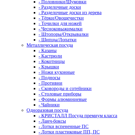
- Половники/Шумовки
- Разделочные доски
- Разделочные доски из дерева
- Тёрки/Овощечистки
- Точилки для ножей
- Чесноковыжималки
- Штопоры/Открывалки
- Щипцы/Лопатки
Металлическая посуда
- Казаны
- Кастрюли
- Кокотницы
- Крышки
- Ножи кухонные
- Подносы
- Противни
- Сковороды и сотейники
- Столовые приборы
- Формы алюминиевые
- Чайники
Одноразовая посуда
- КРИСТАЛЛ Посуда премиум класса
- Ланч-боксы
- Лотки вспененные ПС
- Лотки пластиковые ПП, ПС