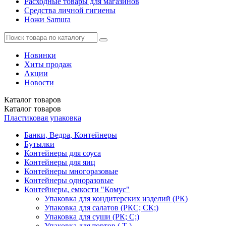
Расходные товары для магазинов
Средства личной гигиены
Ножи Samura
Новинки
Хиты продаж
Акции
Новости
Каталог
товаров
Каталог
товаров
Пластиковая упаковка
Банки, Ведра, Контейнеры
Бутылки
Контейнеры для соуса
Контейнеры для яиц
Контейнеры многоразовые
Контейнеры одноразовые
Контейнеры, емкости "Комус"
Упаковка для кондитерских изделий (РК)
Упаковка для салатов (РКС; СК;)
Упаковка для суши (РК; С;)
Упаковка для тортов ( Т )