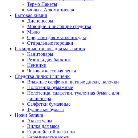
Термо Пакеты
Фольга Алюминиевая
Бытовая химия
Диспенсеры
Моющие и чистящие средства
Мыло
Средство для мытья посуды
Стиральные порошки
Расходные товары для магазинов
Канцтовары
Резинка для банкнот
Ценники
Чековая кассовая лента
Средства личной гигиены
Влажные салфетки, ватные диски, палочки
Полотенца бумажные
Полотенца, салфетки, туалетная бумага для
диспенсера
Салфетки бумажные
Туалетная бумага
Ножи Samura
Аксессуары
Вилка для мяса
Европейский шеф нож
Керамические ножи