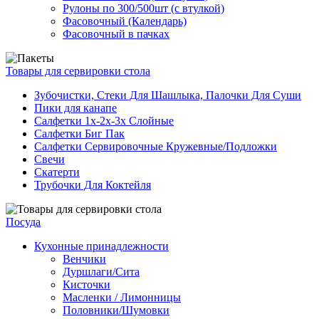
Рулоны по 300/500шт (с втулкой)
Фасовочный (Календарь)
Фасовочный в пачках
Товары для сервировки стола
Зубочистки, Стеки Для Шашлыка, Палочки Для Суши
Пики для канапе
Салфетки 1х-2х-3х Слойные
Салфетки Биг Пак
Салфетки Сервировочные Кружевные/Подложки
Свечи
Скатерти
Трубочки Для Коктейля
Посуда
Кухонные принадлежности
Венчики
Дуршлаги/Сита
Кисточки
Масленки / Лимонницы
Половники/Шумовки