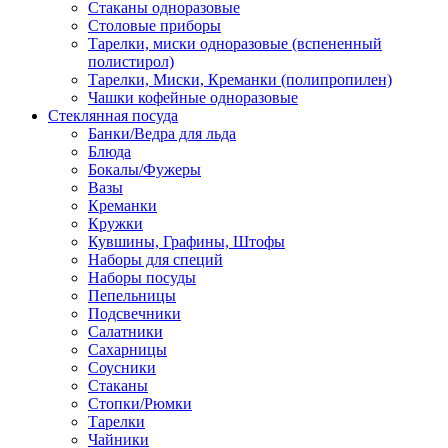
Стаканы одноразовые
Столовые приборы
Тарелки, миски одноразовые (вспененный
полистирол)
Тарелки, Миски, Креманки (полипропилен)
Чашки кофейные одноразовые
Стеклянная посуда
Банки/Ведра для льда
Блюда
Бокалы/Фужеры
Вазы
Креманки
Кружки
Кувшины, Графины, Штофы
Наборы для специй
Наборы посуды
Пепельницы
Подсвечники
Салатники
Сахарницы
Соусники
Стаканы
Стопки/Рюмки
Тарелки
Чайники