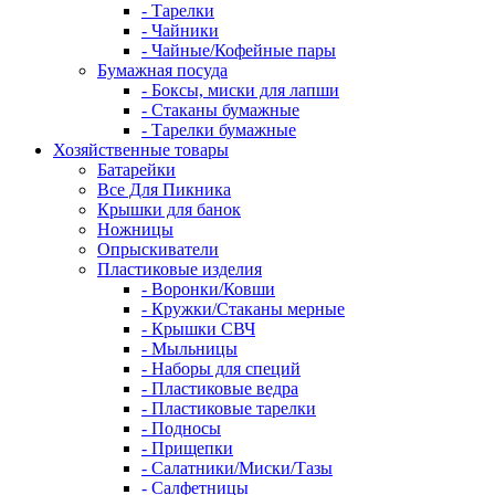
- Тарелки
- Чайники
- Чайные/Кофейные пары
Бумажная посуда
- Боксы, миски для лапши
- Стаканы бумажные
- Тарелки бумажные
Хозяйственные товары
Батарейки
Все Для Пикника
Крышки для банок
Ножницы
Опрыскиватели
Пластиковые изделия
- Воронки/Ковши
- Кружки/Стаканы мерные
- Крышки СВЧ
- Мыльницы
- Наборы для специй
- Пластиковые ведра
- Пластиковые тарелки
- Подносы
- Прищепки
- Салатники/Миски/Тазы
- Салфетницы