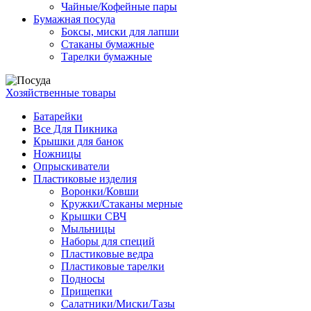
Чайные/Кофейные пары
Бумажная посуда
Боксы, миски для лапши
Стаканы бумажные
Тарелки бумажные
Хозяйственные товары
Батарейки
Все Для Пикника
Крышки для банок
Ножницы
Опрыскиватели
Пластиковые изделия
Воронки/Ковши
Кружки/Стаканы мерные
Крышки СВЧ
Мыльницы
Наборы для специй
Пластиковые ведра
Пластиковые тарелки
Подносы
Прищепки
Салатники/Миски/Тазы