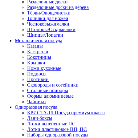
Разделочные доски
Разделочные доски из дерева
Тёрки/Овощечистки
Точилки для ножей
Чесноковыжималки
Штопоры/Открывалки
Щипцы/Лопатки
Металлическая посуда
Казаны
Кастрюли
Кокотницы
Крышки
Ножи кухонные
Подносы
Противни
Сковороды и сотейники
Столовые приборы
Формы алюминиевые
Чайники
Одноразовая посуда
КРИСТАЛЛ Посуда премиум класса
Ланч-боксы
Лотки вспененные ПС
Лотки пластиковые ПП, ПС
Наборы одноразовой посуды