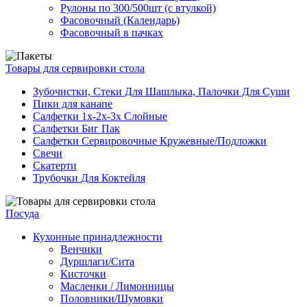
Рулоны по 300/500шт (с втулкой)
Фасовочный (Календарь)
Фасовочный в пачках
Товары для сервировки стола
Зубочистки, Стеки Для Шашлыка, Палочки Для Суши
Пики для канапе
Салфетки 1х-2х-3х Слойные
Салфетки Биг Пак
Салфетки Сервировочные Кружевные/Подложки
Свечи
Скатерти
Трубочки Для Коктейля
Посуда
Кухонные принадлежности
Венчики
Дуршлаги/Сита
Кисточки
Масленки / Лимонницы
Половники/Шумовки