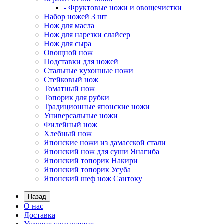
- Фруктовые ножи и овощечистки
Набор ножей 3 шт
Нож для масла
Нож для нарезки слайсер
Нож для сыра
Овощной нож
Подставки для ножей
Стальные кухонные ножи
Стейковый нож
Томатный нож
Топорик для рубки
Традиционные японские ножи
Универсальные ножи
Филейный нож
Хлебный нож
Японские ножи из дамасской стали
Японский нож для суши Янагиба
Японский топорик Накири
Японский топорик Усуба
Японский шеф нож Сантоку
Назад
О нас
Доставка