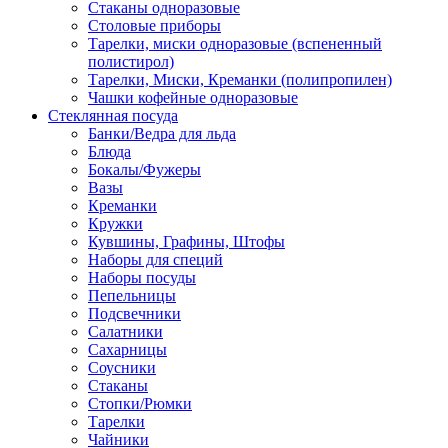
Стаканы одноразовые
Столовые приборы
Тарелки, миски одноразовые (вспененный
полистирол)
Тарелки, Миски, Креманки (полипропилен)
Чашки кофейные одноразовые
Стеклянная посуда
Банки/Ведра для льда
Блюда
Бокалы/Фужеры
Вазы
Креманки
Кружки
Кувшины, Графины, Штофы
Наборы для специй
Наборы посуды
Пепельницы
Подсвечники
Салатники
Сахарницы
Соусники
Стаканы
Стопки/Рюмки
Тарелки
Чайники