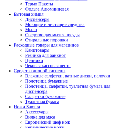
Термо Пакеты
Фольга Алюминиевая
Бытовая химия
Диспенсеры
Моющие и чистящие средства
Мыло
Средство для мытья посуды
Стиральные порошки
Расходные товары для магазинов
Канцтовары
Резинка для банкнот
Ценники
Чековая кассовая лента
Средства личной гигиены
Влажные салфетки, ватные диски, палочки
Полотенца бумажные
Полотенца, салфетки, туалетная бумага для
диспенсера
Салфетки бумажные
Туалетная бумага
Ножи Samura
Аксессуары
Вилка для мяса
Европейский шеф нож
Керамические ножи