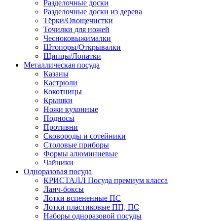
Разделочные доски
Разделочные доски из дерева
Тёрки/Овощечистки
Точилки для ножей
Чесноковыжималки
Штопоры/Открывалки
Щипцы/Лопатки
Металлическая посуда
Казаны
Кастрюли
Кокотницы
Крышки
Ножи кухонные
Подносы
Противни
Сковороды и сотейники
Столовые приборы
Формы алюминиевые
Чайники
Одноразовая посуда
КРИСТАЛЛ Посуда премиум класса
Ланч-боксы
Лотки вспененные ПС
Лотки пластиковые ПП, ПС
Наборы одноразовой посуды