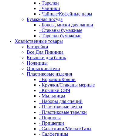
- Тарелки
- Чайники
- Чайные/Кофейные пары
Бумажная посуда
- Боксы, миски для лапши
- Стаканы бумажные
- Тарелки бумажные
Хозяйственные товары
Батарейки
Все Для Пикника
Крышки для банок
Ножницы
Опрыскиватели
Пластиковые изделия
- Воронки/Ковши
- Кружки/Стаканы мерные
- Крышки СВЧ
- Мыльницы
- Наборы для специй
- Пластиковые ведра
- Пластиковые тарелки
- Подносы
- Прищепки
- Салатники/Миски/Тазы
- Салфетницы