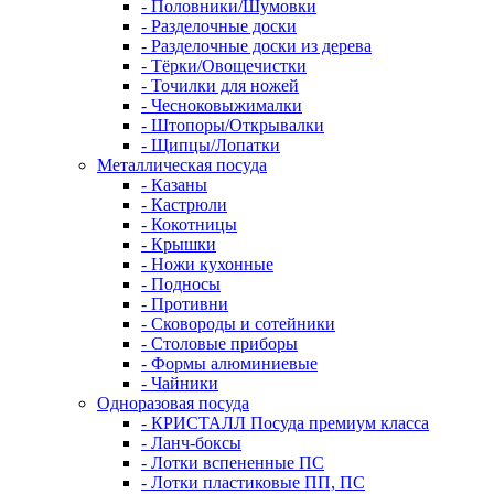
- Половники/Шумовки
- Разделочные доски
- Разделочные доски из дерева
- Тёрки/Овощечистки
- Точилки для ножей
- Чесноковыжималки
- Штопоры/Открывалки
- Щипцы/Лопатки
Металлическая посуда
- Казаны
- Кастрюли
- Кокотницы
- Крышки
- Ножи кухонные
- Подносы
- Противни
- Сковороды и сотейники
- Столовые приборы
- Формы алюминиевые
- Чайники
Одноразовая посуда
- КРИСТАЛЛ Посуда премиум класса
- Ланч-боксы
- Лотки вспененные ПС
- Лотки пластиковые ПП, ПС