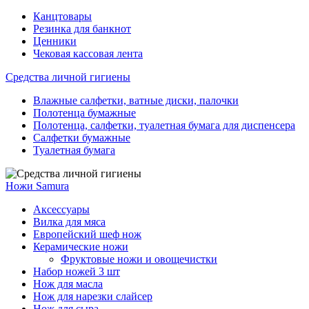
Канцтовары
Резинка для банкнот
Ценники
Чековая кассовая лента
Средства личной гигиены
Влажные салфетки, ватные диски, палочки
Полотенца бумажные
Полотенца, салфетки, туалетная бумага для диспенсера
Салфетки бумажные
Туалетная бумага
Ножи Samura
Аксессуары
Вилка для мяса
Европейский шеф нож
Керамические ножи
Фруктовые ножи и овощечистки
Набор ножей 3 шт
Нож для масла
Нож для нарезки слайсер
Нож для сыра