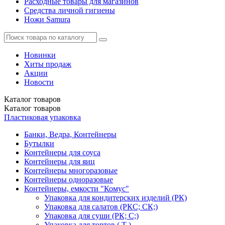
Расходные товары для магазинов
Средства личной гигиены
Ножи Samura
Новинки
Хиты продаж
Акции
Новости
Каталог
товаров
Каталог
товаров
Пластиковая упаковка
Банки, Ведра, Контейнеры
Бутылки
Контейнеры для соуса
Контейнеры для яиц
Контейнеры многоразовые
Контейнеры одноразовые
Контейнеры, емкости "Комус"
Упаковка для кондитерских изделий (РК)
Упаковка для салатов (РКС; СК;)
Упаковка для суши (РК; С;)
Упаковка для тортов ( Т )