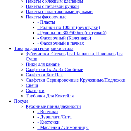
Пакеты с клеевым клапаном
Пакеты с петлевой ручкой
Пакеты с пластиковыми ручками
Пакеты фасовочные
- Пласты
- Ролики по 100шт (без втулки)
- Рулоны по 300/500шт (с втулкой)
- Фасовочный (Календарь)
- Фасовочный в пачках
Товары для сервировки стола
Зубочистки, Стеки Для Шашлыка, Палочки Для
Суши
Пики для канапе
Салфетки 1х-2х-3х Слойные
Салфетки Биг Пак
Салфетки Сервировочные Кружевные/Подложки
Свечи
Скатерти
Трубочки Для Коктейля
Посуда
Кухонные принадлежности
- Венчики
- Дуршлаги/Сита
- Кисточки
- Масленки / Лимонницы