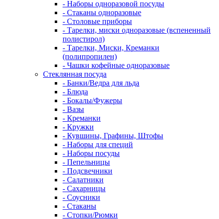
- Наборы одноразовой посуды
- Стаканы одноразовые
- Столовые приборы
- Тарелки, миски одноразовые (вспененный
полистирол)
- Тарелки, Миски, Креманки
(полипропилен)
- Чашки кофейные одноразовые
Стеклянная посуда
- Банки/Ведра для льда
- Блюда
- Бокалы/Фужеры
- Вазы
- Креманки
- Кружки
- Кувшины, Графины, Штофы
- Наборы для специй
- Наборы посуды
- Пепельницы
- Подсвечники
- Салатники
- Сахарницы
- Соусники
- Стаканы
- Стопки/Рюмки