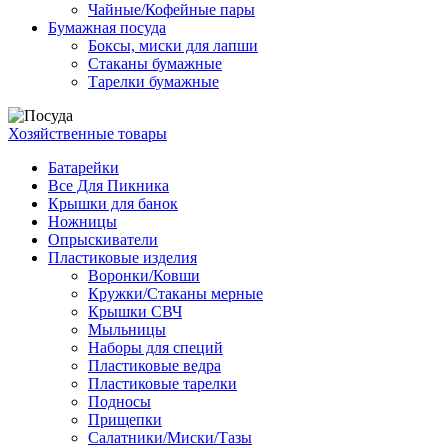
Чайные/Кофейные пары
Бумажная посуда
Боксы, миски для лапши
Стаканы бумажные
Тарелки бумажные
Хозяйственные товары
Батарейки
Все Для Пикника
Крышки для банок
Ножницы
Опрыскиватели
Пластиковые изделия
Воронки/Ковши
Кружки/Стаканы мерные
Крышки СВЧ
Мыльницы
Наборы для специй
Пластиковые ведра
Пластиковые тарелки
Подносы
Прищепки
Салатники/Миски/Тазы