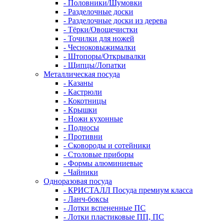
- Половники/Шумовки
- Разделочные доски
- Разделочные доски из дерева
- Тёрки/Овощечистки
- Точилки для ножей
- Чесноковыжималки
- Штопоры/Открывалки
- Щипцы/Лопатки
Металлическая посуда
- Казаны
- Кастрюли
- Кокотницы
- Крышки
- Ножи кухонные
- Подносы
- Противни
- Сковороды и сотейники
- Столовые приборы
- Формы алюминиевые
- Чайники
Одноразовая посуда
- КРИСТАЛЛ Посуда премиум класса
- Ланч-боксы
- Лотки вспененные ПС
- Лотки пластиковые ПП, ПС