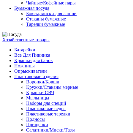
Чайные/Кофейные пары
Бумажная посуда
Боксы, миски для лапши
Стаканы бумажные
Тарелки бумажные
Хозяйственные товары
Батарейки
Все Для Пикника
Крышки для банок
Ножницы
Опрыскиватели
Пластиковые изделия
Воронки/Ковши
Кружки/Стаканы мерные
Крышки СВЧ
Мыльницы
Наборы для специй
Пластиковые ведра
Пластиковые тарелки
Подносы
Прищепки
Салатники/Миски/Тазы