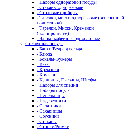
- Наборы одноразовой посуды
- Стаканы одноразовые
- Столовые приборы
- Тарелки, миски одноразовые (вспененный
полистирол)
- Тарелки, Миски, Креманки
(полипропилен)
- Чашки кофейные одноразовые
Стеклянная посуда
- Банки/Ведра для льда
- Блюда
- Бокалы/Фужеры
- Вазы
- Креманки
- Кружки
- Кувшины, Графины, Штофы
- Наборы для специй
- Наборы посуды
- Пепельницы
- Подсвечники
- Салатники
- Сахарницы
- Соусники
- Стаканы
- Стопки/Рюмки