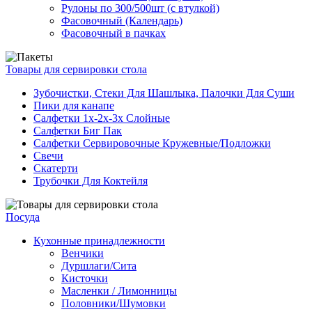
Рулоны по 300/500шт (с втулкой)
Фасовочный (Календарь)
Фасовочный в пачках
Товары для сервировки стола
Зубочистки, Стеки Для Шашлыка, Палочки Для Суши
Пики для канапе
Салфетки 1х-2х-3х Слойные
Салфетки Биг Пак
Салфетки Сервировочные Кружевные/Подложки
Свечи
Скатерти
Трубочки Для Коктейля
Посуда
Кухонные принадлежности
Венчики
Дуршлаги/Сита
Кисточки
Масленки / Лимонницы
Половники/Шумовки