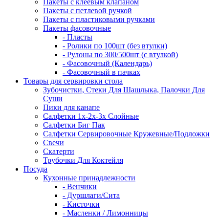
Пакеты с клеевым клапаном
Пакеты с петлевой ручкой
Пакеты с пластиковыми ручками
Пакеты фасовочные
- Пласты
- Ролики по 100шт (без втулки)
- Рулоны по 300/500шт (с втулкой)
- Фасовочный (Календарь)
- Фасовочный в пачках
Товары для сервировки стола
Зубочистки, Стеки Для Шашлыка, Палочки Для
Суши
Пики для канапе
Салфетки 1х-2х-3х Слойные
Салфетки Биг Пак
Салфетки Сервировочные Кружевные/Подложки
Свечи
Скатерти
Трубочки Для Коктейля
Посуда
Кухонные принадлежности
- Венчики
- Дуршлаги/Сита
- Кисточки
- Масленки / Лимонницы