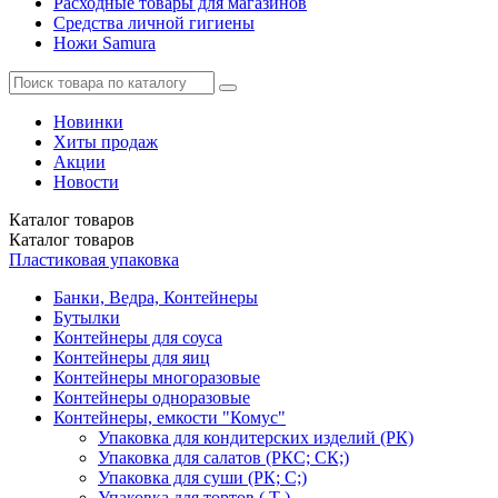
Расходные товары для магазинов
Средства личной гигиены
Ножи Samura
Новинки
Хиты продаж
Акции
Новости
Каталог
товаров
Каталог
товаров
Пластиковая упаковка
Банки, Ведра, Контейнеры
Бутылки
Контейнеры для соуса
Контейнеры для яиц
Контейнеры многоразовые
Контейнеры одноразовые
Контейнеры, емкости "Комус"
Упаковка для кондитерских изделий (РК)
Упаковка для салатов (РКС; СК;)
Упаковка для суши (РК; С;)
Упаковка для тортов ( Т )