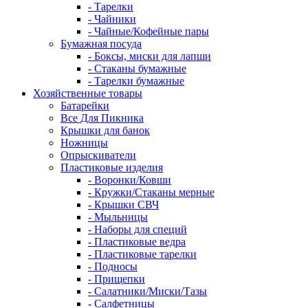
- Тарелки
- Чайники
- Чайные/Кофейные пары
Бумажная посуда
- Боксы, миски для лапши
- Стаканы бумажные
- Тарелки бумажные
Хозяйственные товары
Батарейки
Все Для Пикника
Крышки для банок
Ножницы
Опрыскиватели
Пластиковые изделия
- Воронки/Ковши
- Кружки/Стаканы мерные
- Крышки СВЧ
- Мыльницы
- Наборы для специй
- Пластиковые ведра
- Пластиковые тарелки
- Подносы
- Прищепки
- Салатники/Миски/Тазы
- Салфетницы