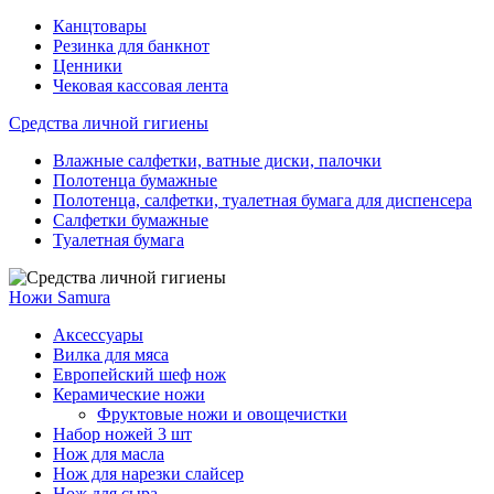
Канцтовары
Резинка для банкнот
Ценники
Чековая кассовая лента
Средства личной гигиены
Влажные салфетки, ватные диски, палочки
Полотенца бумажные
Полотенца, салфетки, туалетная бумага для диспенсера
Салфетки бумажные
Туалетная бумага
Ножи Samura
Аксессуары
Вилка для мяса
Европейский шеф нож
Керамические ножи
Фруктовые ножи и овощечистки
Набор ножей 3 шт
Нож для масла
Нож для нарезки слайсер
Нож для сыра