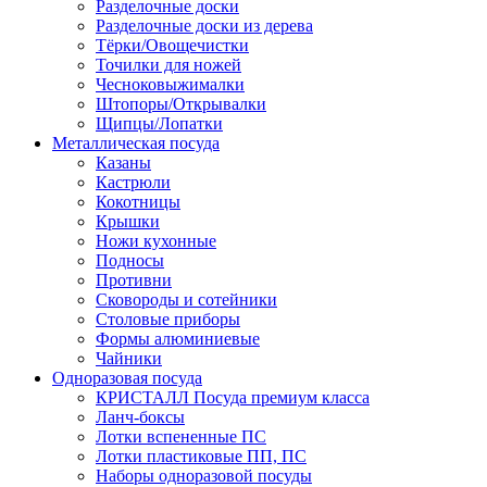
Разделочные доски
Разделочные доски из дерева
Тёрки/Овощечистки
Точилки для ножей
Чесноковыжималки
Штопоры/Открывалки
Щипцы/Лопатки
Металлическая посуда
Казаны
Кастрюли
Кокотницы
Крышки
Ножи кухонные
Подносы
Противни
Сковороды и сотейники
Столовые приборы
Формы алюминиевые
Чайники
Одноразовая посуда
КРИСТАЛЛ Посуда премиум класса
Ланч-боксы
Лотки вспененные ПС
Лотки пластиковые ПП, ПС
Наборы одноразовой посуды