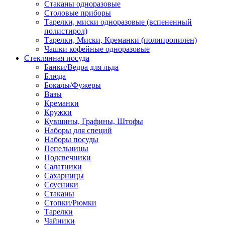
Стаканы одноразовые
Столовые приборы
Тарелки, миски одноразовые (вспененный
полистирол)
Тарелки, Миски, Креманки (полипропилен)
Чашки кофейные одноразовые
Стеклянная посуда
Банки/Ведра для льда
Блюда
Бокалы/Фужеры
Вазы
Креманки
Кружки
Кувшины, Графины, Штофы
Наборы для специй
Наборы посуды
Пепельницы
Подсвечники
Салатники
Сахарницы
Соусники
Стаканы
Стопки/Рюмки
Тарелки
Чайники