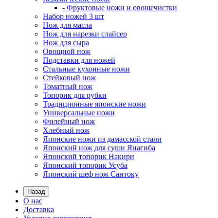
- Фруктовые ножи и овощечистки
Набор ножей 3 шт
Нож для масла
Нож для нарезки слайсер
Нож для сыра
Овощной нож
Подставки для ножей
Стальные кухонные ножи
Стейковый нож
Томатный нож
Топорик для рубки
Традиционные японские ножи
Универсальные ножи
Филейный нож
Хлебный нож
Японские ножи из дамасской стали
Японский нож для суши Янагиба
Японский топорик Накири
Японский топорик Усуба
Японский шеф нож Сантоку
Назад
О нас
Доставка