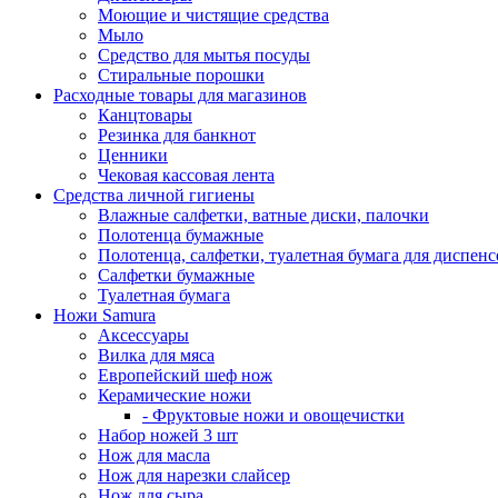
Моющие и чистящие средства
Мыло
Средство для мытья посуды
Стиральные порошки
Расходные товары для магазинов
Канцтовары
Резинка для банкнот
Ценники
Чековая кассовая лента
Средства личной гигиены
Влажные салфетки, ватные диски, палочки
Полотенца бумажные
Полотенца, салфетки, туалетная бумага для диспенс
Салфетки бумажные
Туалетная бумага
Ножи Samura
Аксессуары
Вилка для мяса
Европейский шеф нож
Керамические ножи
- Фруктовые ножи и овощечистки
Набор ножей 3 шт
Нож для масла
Нож для нарезки слайсер
Нож для сыра