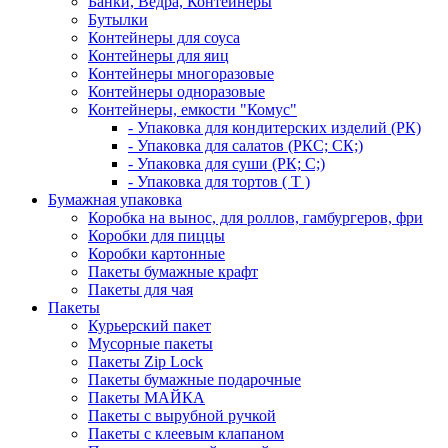
Банки, Ведра, Контейнеры
Бутылки
Контейнеры для соуса
Контейнеры для яиц
Контейнеры многоразовые
Контейнеры одноразовые
Контейнеры, емкости "Комус"
- Упаковка для кондитерских изделий (РК)
- Упаковка для салатов (РКС; СК;)
- Упаковка для суши (РК; С;)
- Упаковка для тортов ( Т )
Бумажная упаковка
Коробка на вынос, для роллов, гамбургеров, фри
Коробки для пиццы
Коробки картонные
Пакеты бумажные крафт
Пакеты для чая
Пакеты
Курьерский пакет
Мусорные пакеты
Пакеты Zip Lock
Пакеты бумажные подарочные
Пакеты МАЙКА
Пакеты с вырубной ручкой
Пакеты с клеевым клапаном