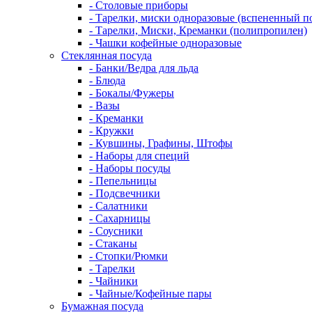
- Столовые приборы
- Тарелки, миски одноразовые (вспененный п
- Тарелки, Миски, Креманки (полипропилен)
- Чашки кофейные одноразовые
Стеклянная посуда
- Банки/Ведра для льда
- Блюда
- Бокалы/Фужеры
- Вазы
- Креманки
- Кружки
- Кувшины, Графины, Штофы
- Наборы для специй
- Наборы посуды
- Пепельницы
- Подсвечники
- Салатники
- Сахарницы
- Соусники
- Стаканы
- Стопки/Рюмки
- Тарелки
- Чайники
- Чайные/Кофейные пары
Бумажная посуда