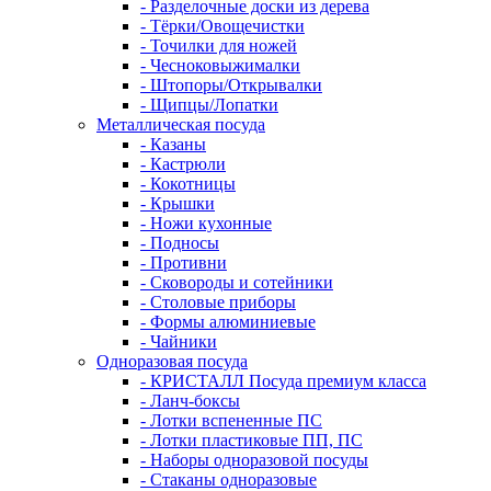
- Разделочные доски из дерева
- Тёрки/Овощечистки
- Точилки для ножей
- Чесноковыжималки
- Штопоры/Открывалки
- Щипцы/Лопатки
Металлическая посуда
- Казаны
- Кастрюли
- Кокотницы
- Крышки
- Ножи кухонные
- Подносы
- Противни
- Сковороды и сотейники
- Столовые приборы
- Формы алюминиевые
- Чайники
Одноразовая посуда
- КРИСТАЛЛ Посуда премиум класса
- Ланч-боксы
- Лотки вспененные ПС
- Лотки пластиковые ПП, ПС
- Наборы одноразовой посуды
- Стаканы одноразовые