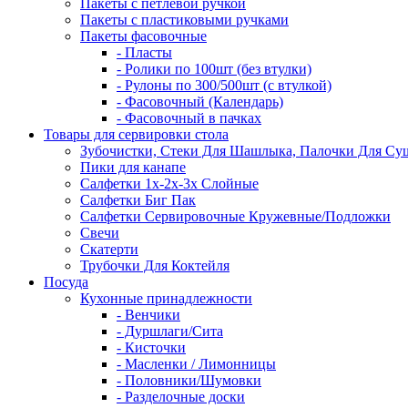
Пакеты с петлевой ручкой
Пакеты с пластиковыми ручками
Пакеты фасовочные
- Пласты
- Ролики по 100шт (без втулки)
- Рулоны по 300/500шт (с втулкой)
- Фасовочный (Календарь)
- Фасовочный в пачках
Товары для сервировки стола
Зубочистки, Стеки Для Шашлыка, Палочки Для Су
Пики для канапе
Салфетки 1х-2х-3х Слойные
Салфетки Биг Пак
Салфетки Сервировочные Кружевные/Подложки
Свечи
Скатерти
Трубочки Для Коктейля
Посуда
Кухонные принадлежности
- Венчики
- Дуршлаги/Сита
- Кисточки
- Масленки / Лимонницы
- Половники/Шумовки
- Разделочные доски