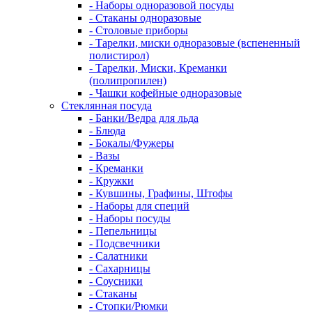
- Наборы одноразовой посуды
- Стаканы одноразовые
- Столовые приборы
- Тарелки, миски одноразовые (вспененный
полистирол)
- Тарелки, Миски, Креманки
(полипропилен)
- Чашки кофейные одноразовые
Стеклянная посуда
- Банки/Ведра для льда
- Блюда
- Бокалы/Фужеры
- Вазы
- Креманки
- Кружки
- Кувшины, Графины, Штофы
- Наборы для специй
- Наборы посуды
- Пепельницы
- Подсвечники
- Салатники
- Сахарницы
- Соусники
- Стаканы
- Стопки/Рюмки