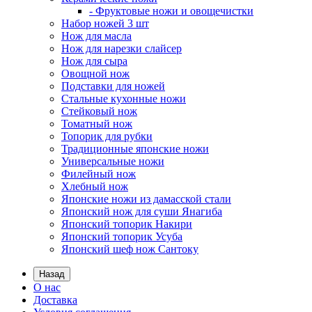
- Фруктовые ножи и овощечистки
Набор ножей 3 шт
Нож для масла
Нож для нарезки слайсер
Нож для сыра
Овощной нож
Подставки для ножей
Стальные кухонные ножи
Стейковый нож
Томатный нож
Топорик для рубки
Традиционные японские ножи
Универсальные ножи
Филейный нож
Хлебный нож
Японские ножи из дамасской стали
Японский нож для суши Янагиба
Японский топорик Накири
Японский топорик Усуба
Японский шеф нож Сантоку
Назад
О нас
Доставка