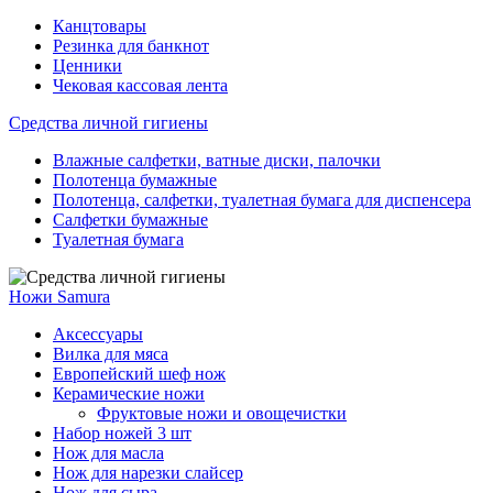
Канцтовары
Резинка для банкнот
Ценники
Чековая кассовая лента
Средства личной гигиены
Влажные салфетки, ватные диски, палочки
Полотенца бумажные
Полотенца, салфетки, туалетная бумага для диспенсера
Салфетки бумажные
Туалетная бумага
Ножи Samura
Аксессуары
Вилка для мяса
Европейский шеф нож
Керамические ножи
Фруктовые ножи и овощечистки
Набор ножей 3 шт
Нож для масла
Нож для нарезки слайсер
Нож для сыра