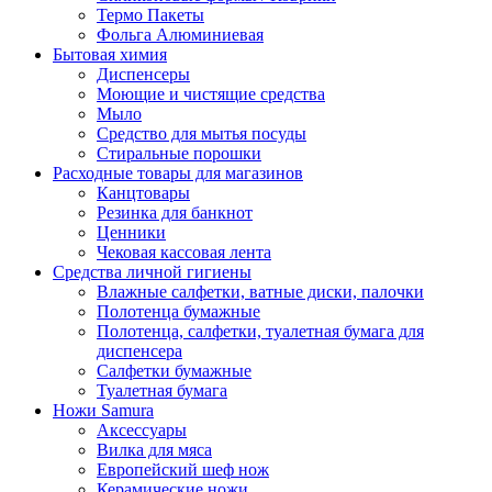
Термо Пакеты
Фольга Алюминиевая
Бытовая химия
Диспенсеры
Моющие и чистящие средства
Мыло
Средство для мытья посуды
Стиральные порошки
Расходные товары для магазинов
Канцтовары
Резинка для банкнот
Ценники
Чековая кассовая лента
Средства личной гигиены
Влажные салфетки, ватные диски, палочки
Полотенца бумажные
Полотенца, салфетки, туалетная бумага для
диспенсера
Салфетки бумажные
Туалетная бумага
Ножи Samura
Аксессуары
Вилка для мяса
Европейский шеф нож
Керамические ножи