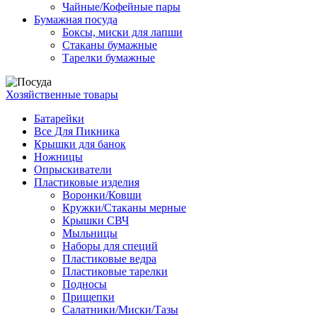
Чайные/Кофейные пары
Бумажная посуда
Боксы, миски для лапши
Стаканы бумажные
Тарелки бумажные
Хозяйственные товары
Батарейки
Все Для Пикника
Крышки для банок
Ножницы
Опрыскиватели
Пластиковые изделия
Воронки/Ковши
Кружки/Стаканы мерные
Крышки СВЧ
Мыльницы
Наборы для специй
Пластиковые ведра
Пластиковые тарелки
Подносы
Прищепки
Салатники/Миски/Тазы