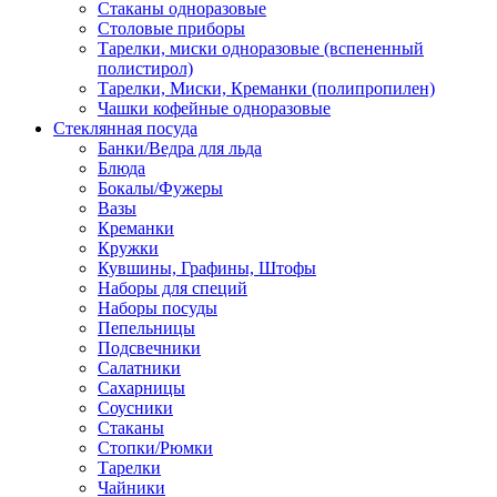
Стаканы одноразовые
Столовые приборы
Тарелки, миски одноразовые (вспененный
полистирол)
Тарелки, Миски, Креманки (полипропилен)
Чашки кофейные одноразовые
Стеклянная посуда
Банки/Ведра для льда
Блюда
Бокалы/Фужеры
Вазы
Креманки
Кружки
Кувшины, Графины, Штофы
Наборы для специй
Наборы посуды
Пепельницы
Подсвечники
Салатники
Сахарницы
Соусники
Стаканы
Стопки/Рюмки
Тарелки
Чайники