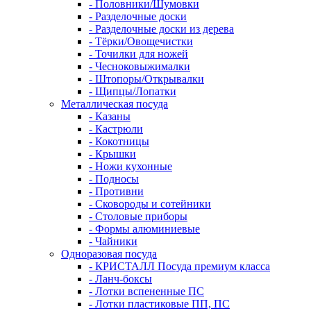
- Половники/Шумовки
- Разделочные доски
- Разделочные доски из дерева
- Тёрки/Овощечистки
- Точилки для ножей
- Чесноковыжималки
- Штопоры/Открывалки
- Щипцы/Лопатки
Металлическая посуда
- Казаны
- Кастрюли
- Кокотницы
- Крышки
- Ножи кухонные
- Подносы
- Противни
- Сковороды и сотейники
- Столовые приборы
- Формы алюминиевые
- Чайники
Одноразовая посуда
- КРИСТАЛЛ Посуда премиум класса
- Ланч-боксы
- Лотки вспененные ПС
- Лотки пластиковые ПП, ПС