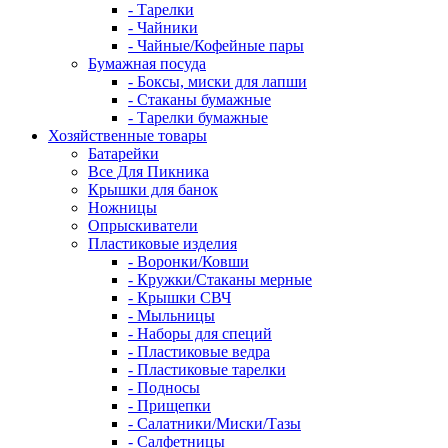
- Тарелки
- Чайники
- Чайные/Кофейные пары
Бумажная посуда
- Боксы, миски для лапши
- Стаканы бумажные
- Тарелки бумажные
Хозяйственные товары
Батарейки
Все Для Пикника
Крышки для банок
Ножницы
Опрыскиватели
Пластиковые изделия
- Воронки/Ковши
- Кружки/Стаканы мерные
- Крышки СВЧ
- Мыльницы
- Наборы для специй
- Пластиковые ведра
- Пластиковые тарелки
- Подносы
- Прищепки
- Салатники/Миски/Тазы
- Салфетницы