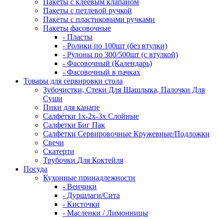
Пакеты с клеевым клапаном
Пакеты с петлевой ручкой
Пакеты с пластиковыми ручками
Пакеты фасовочные
- Пласты
- Ролики по 100шт (без втулки)
- Рулоны по 300/500шт (с втулкой)
- Фасовочный (Календарь)
- Фасовочный в пачках
Товары для сервировки стола
Зубочистки, Стеки Для Шашлыка, Палочки Для
Суши
Пики для канапе
Салфетки 1х-2х-3х Слойные
Салфетки Биг Пак
Салфетки Сервировочные Кружевные/Подложки
Свечи
Скатерти
Трубочки Для Коктейля
Посуда
Кухонные принадлежности
- Венчики
- Дуршлаги/Сита
- Кисточки
- Масленки / Лимонницы