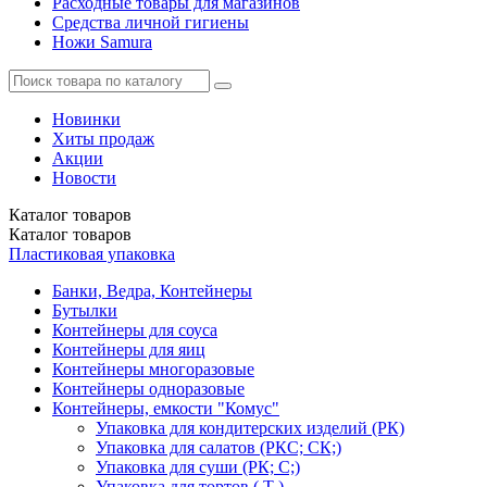
Расходные товары для магазинов
Средства личной гигиены
Ножи Samura
Новинки
Хиты продаж
Акции
Новости
Каталог
товаров
Каталог
товаров
Пластиковая упаковка
Банки, Ведра, Контейнеры
Бутылки
Контейнеры для соуса
Контейнеры для яиц
Контейнеры многоразовые
Контейнеры одноразовые
Контейнеры, емкости "Комус"
Упаковка для кондитерских изделий (РК)
Упаковка для салатов (РКС; СК;)
Упаковка для суши (РК; С;)
Упаковка для тортов ( Т )