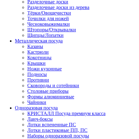
Разделочные доски
Разделочные доски из дерева
Тёрки/Овощечистки
Точилки для ножей
Чесноковыжималки
Штопоры/Открывалки
Щипцы/Лопатки
Металлическая посуда
Казаны
Кастрюли
Кокотницы
Крышки
Ножи кухонные
Подносы
Противни
Сковороды и сотейники
Столовые приборы
Формы алюминиевые
Чайники
Одноразовая посуда
КРИСТАЛЛ Посуда премиум класса
Ланч-боксы
Лотки вспененные ПС
Лотки пластиковые ПП, ПС
Наборы одноразовой посуды