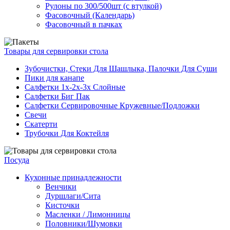
Рулоны по 300/500шт (с втулкой)
Фасовочный (Календарь)
Фасовочный в пачках
Товары для сервировки стола
Зубочистки, Стеки Для Шашлыка, Палочки Для Суши
Пики для канапе
Салфетки 1х-2х-3х Слойные
Салфетки Биг Пак
Салфетки Сервировочные Кружевные/Подложки
Свечи
Скатерти
Трубочки Для Коктейля
Посуда
Кухонные принадлежности
Венчики
Дуршлаги/Сита
Кисточки
Масленки / Лимонницы
Половники/Шумовки