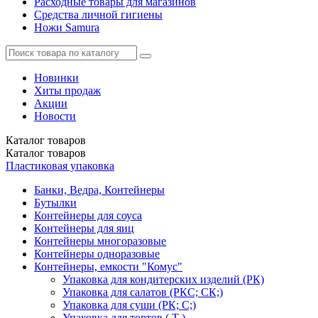
Расходные товары для магазинов
Средства личной гигиены
Ножи Samura
Новинки
Хиты продаж
Акции
Новости
Каталог
товаров
Каталог
товаров
Пластиковая упаковка
Банки, Ведра, Контейнеры
Бутылки
Контейнеры для соуса
Контейнеры для яиц
Контейнеры многоразовые
Контейнеры одноразовые
Контейнеры, емкости "Комус"
Упаковка для кондитерских изделий (РК)
Упаковка для салатов (РКС; СК;)
Упаковка для суши (РК; С;)
Упаковка для тортов ( Т )