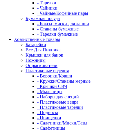
- Тарелки
- Чайники
- Чайные/Кофейные пары
Бумажная посуда
- Боксы, миски для лапши
- Стаканы бумажные
- Тарелки бумажные
Хозяйственные товары
Батарейки
Все Для Пикника
Крышки для банок
Ножницы
Опрыскиватели
Пластиковые изделия
- Воронки/Ковши
- Кружки/Стаканы мерные
- Крышки СВЧ
- Мыльницы
- Наборы для специй
- Пластиковые ведра
- Пластиковые тарелки
- Подносы
- Прищепки
- Салатники/Миски/Тазы
- Салфетницы