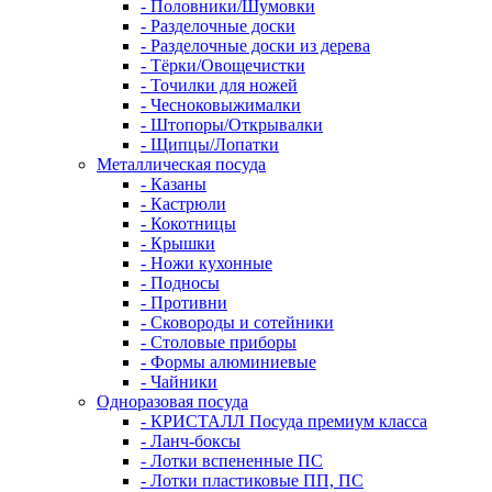
- Половники/Шумовки
- Разделочные доски
- Разделочные доски из дерева
- Тёрки/Овощечистки
- Точилки для ножей
- Чесноковыжималки
- Штопоры/Открывалки
- Щипцы/Лопатки
Металлическая посуда
- Казаны
- Кастрюли
- Кокотницы
- Крышки
- Ножи кухонные
- Подносы
- Противни
- Сковороды и сотейники
- Столовые приборы
- Формы алюминиевые
- Чайники
Одноразовая посуда
- КРИСТАЛЛ Посуда премиум класса
- Ланч-боксы
- Лотки вспененные ПС
- Лотки пластиковые ПП, ПС