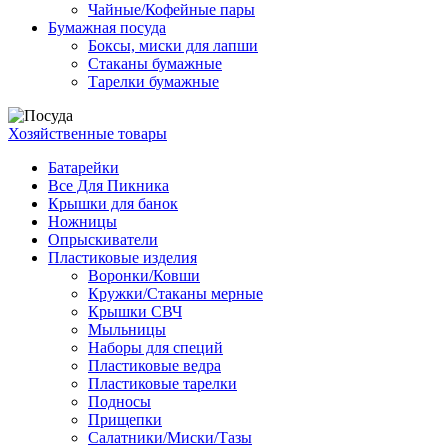
Чайные/Кофейные пары
Бумажная посуда
Боксы, миски для лапши
Стаканы бумажные
Тарелки бумажные
Хозяйственные товары
Батарейки
Все Для Пикника
Крышки для банок
Ножницы
Опрыскиватели
Пластиковые изделия
Воронки/Ковши
Кружки/Стаканы мерные
Крышки СВЧ
Мыльницы
Наборы для специй
Пластиковые ведра
Пластиковые тарелки
Подносы
Прищепки
Салатники/Миски/Тазы