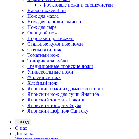
- Фруктовые ножи и овощечистки
Набор ножей 3 шт
Нож для масла
Нож для нарезки слайсер
Нож для сыра
Овощной нож
Подставки для ножей
Стальные кухонные ножи
Стейковый нож
Томатный нож
Топорик для рубки
Традиционные японские ножи
Универсальные ножи
Филейный нож
Хлебный нож
Японские ножи из дамасской стали
Японский нож для суши Янагиба
Японский топорик Накири
Японский топорик Усуба
Японский шеф нож Сантоку
Назад
О нас
Доставка