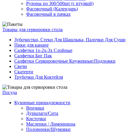
Рулоны по 300/500шт (с втулкой)
Фасовочный (Календарь)
Фасовочный в пачках
Товары для сервировки стола
Зубочистки, Стеки Для Шашлыка, Палочки Для Суши
Пики для канапе
Салфетки 1х-2х-3х Слойные
Салфетки Биг Пак
Салфетки Сервировочные Кружевные/Подложки
Свечи
Скатерти
Трубочки Для Коктейля
Посуда
Кухонные принадлежности
Венчики
Дуршлаги/Сита
Кисточки
Масленки / Лимонницы
Половники/Шумовки