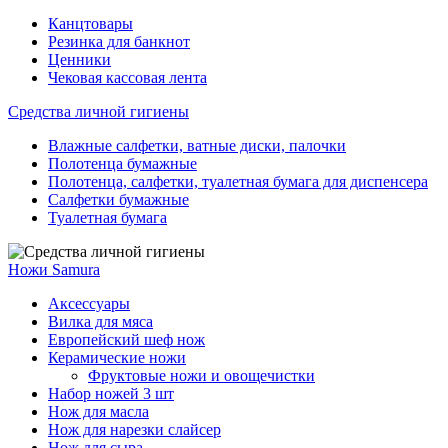
Канцтовары
Резинка для банкнот
Ценники
Чековая кассовая лента
Средства личной гигиены
Влажные салфетки, ватные диски, палочки
Полотенца бумажные
Полотенца, салфетки, туалетная бумага для диспенсера
Салфетки бумажные
Туалетная бумага
Ножи Samura
Аксессуары
Вилка для мяса
Европейский шеф нож
Керамические ножи
Фруктовые ножи и овощечистки
Набор ножей 3 шт
Нож для масла
Нож для нарезки слайсер
Нож для сыра