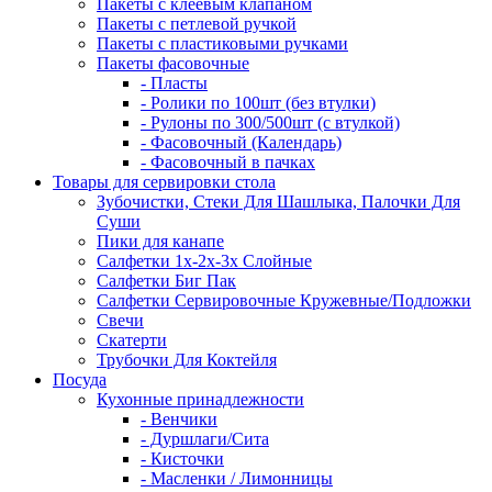
Пакеты с клеевым клапаном
Пакеты с петлевой ручкой
Пакеты с пластиковыми ручками
Пакеты фасовочные
- Пласты
- Ролики по 100шт (без втулки)
- Рулоны по 300/500шт (с втулкой)
- Фасовочный (Календарь)
- Фасовочный в пачках
Товары для сервировки стола
Зубочистки, Стеки Для Шашлыка, Палочки Для
Суши
Пики для канапе
Салфетки 1х-2х-3х Слойные
Салфетки Биг Пак
Салфетки Сервировочные Кружевные/Подложки
Свечи
Скатерти
Трубочки Для Коктейля
Посуда
Кухонные принадлежности
- Венчики
- Дуршлаги/Сита
- Кисточки
- Масленки / Лимонницы