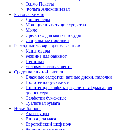
Термо Пакеты
Фольга Алюминиевая
Бытовая химия
Диспенсеры
Моющие и чистящие средства
Мыло
Средство для мытья посуды
Стиральные порошки
Расходные товары для магазинов
Канцтовары
Резинка для банкнот
Ценники
Чековая кассовая лента
Средства личной гигиены
Влажные салфетки, ватные диски, палочки
Полотенца бумажные
Полотенца, салфетки, туалетная бумага для
диспенсера
Салфетки бумажные
Туалетная бумага
Ножи Samura
Аксессуары
Вилка для мяса
Европейский шеф нож
Керамические ножи