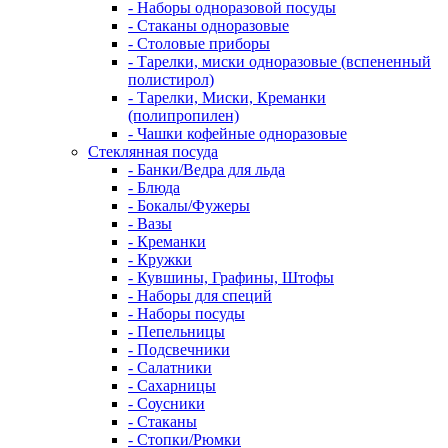
- Наборы одноразовой посуды
- Стаканы одноразовые
- Столовые приборы
- Тарелки, миски одноразовые (вспененный
полистирол)
- Тарелки, Миски, Креманки
(полипропилен)
- Чашки кофейные одноразовые
Стеклянная посуда
- Банки/Ведра для льда
- Блюда
- Бокалы/Фужеры
- Вазы
- Креманки
- Кружки
- Кувшины, Графины, Штофы
- Наборы для специй
- Наборы посуды
- Пепельницы
- Подсвечники
- Салатники
- Сахарницы
- Соусники
- Стаканы
- Стопки/Рюмки