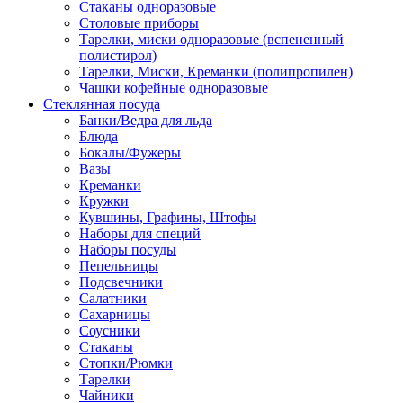
Стаканы одноразовые
Столовые приборы
Тарелки, миски одноразовые (вспененный
полистирол)
Тарелки, Миски, Креманки (полипропилен)
Чашки кофейные одноразовые
Стеклянная посуда
Банки/Ведра для льда
Блюда
Бокалы/Фужеры
Вазы
Креманки
Кружки
Кувшины, Графины, Штофы
Наборы для специй
Наборы посуды
Пепельницы
Подсвечники
Салатники
Сахарницы
Соусники
Стаканы
Стопки/Рюмки
Тарелки
Чайники