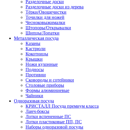
Разделочные доски
Разделочные доски из дерева
Тёрки/Овощечистки
Точилки для ножей
Чесноковыжималки
Штопоры/Открывалки
Щипцы/Лопатки
Металлическая посуда
Казаны
Кастрюли
Кокотницы
Крышки
Ножи кухонные
Подносы
Противни
Сковороды и сотейники
Столовые приборы
Формы алюминиевые
Чайники
Одноразовая посуда
КРИСТАЛЛ Посуда премиум класса
Ланч-боксы
Лотки вспененные ПС
Лотки пластиковые ПП, ПС
Наборы одноразовой посуды