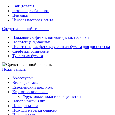
Канцтовары
Резинка для банкнот
Ценники
Чековая кассовая лента
Средства личной гигиены
Влажные салфетки, ватные диски, палочки
Полотенца бумажные
Полотенца, салфетки, туалетная бумага для диспенсера
Салфетки бумажные
Туалетная бумага
Ножи Samura
Аксессуары
Вилка для мяса
Европейский шеф нож
Керамические ножи
Фруктовые ножи и овощечистки
Набор ножей 3 шт
Нож для масла
Нож для нарезки слайсер
Нож для сыра