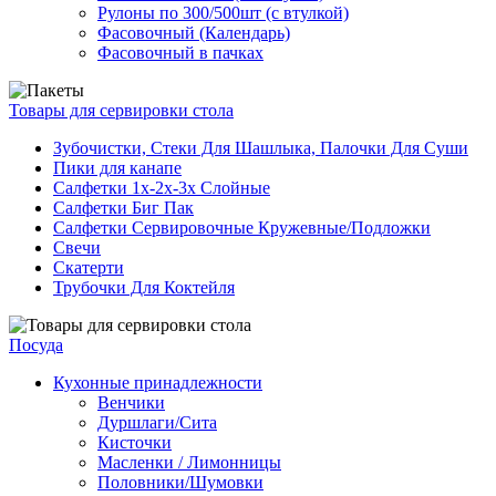
Рулоны по 300/500шт (с втулкой)
Фасовочный (Календарь)
Фасовочный в пачках
Товары для сервировки стола
Зубочистки, Стеки Для Шашлыка, Палочки Для Суши
Пики для канапе
Салфетки 1х-2х-3х Слойные
Салфетки Биг Пак
Салфетки Сервировочные Кружевные/Подложки
Свечи
Скатерти
Трубочки Для Коктейля
Посуда
Кухонные принадлежности
Венчики
Дуршлаги/Сита
Кисточки
Масленки / Лимонницы
Половники/Шумовки