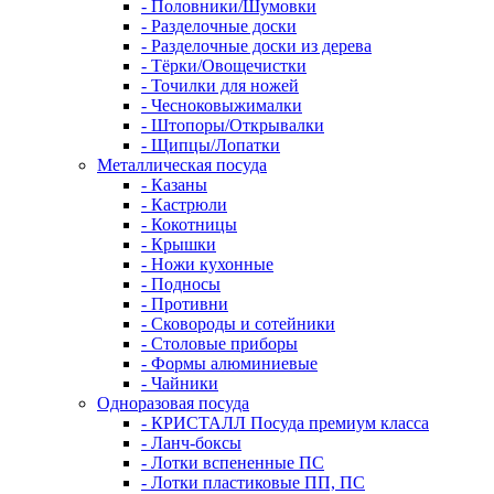
- Половники/Шумовки
- Разделочные доски
- Разделочные доски из дерева
- Тёрки/Овощечистки
- Точилки для ножей
- Чесноковыжималки
- Штопоры/Открывалки
- Щипцы/Лопатки
Металлическая посуда
- Казаны
- Кастрюли
- Кокотницы
- Крышки
- Ножи кухонные
- Подносы
- Противни
- Сковороды и сотейники
- Столовые приборы
- Формы алюминиевые
- Чайники
Одноразовая посуда
- КРИСТАЛЛ Посуда премиум класса
- Ланч-боксы
- Лотки вспененные ПС
- Лотки пластиковые ПП, ПС