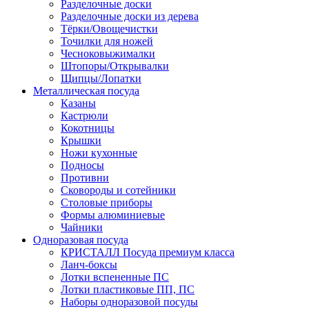
Разделочные доски
Разделочные доски из дерева
Тёрки/Овощечистки
Точилки для ножей
Чесноковыжималки
Штопоры/Открывалки
Щипцы/Лопатки
Металлическая посуда
Казаны
Кастрюли
Кокотницы
Крышки
Ножи кухонные
Подносы
Противни
Сковороды и сотейники
Столовые приборы
Формы алюминиевые
Чайники
Одноразовая посуда
КРИСТАЛЛ Посуда премиум класса
Ланч-боксы
Лотки вспененные ПС
Лотки пластиковые ПП, ПС
Наборы одноразовой посуды