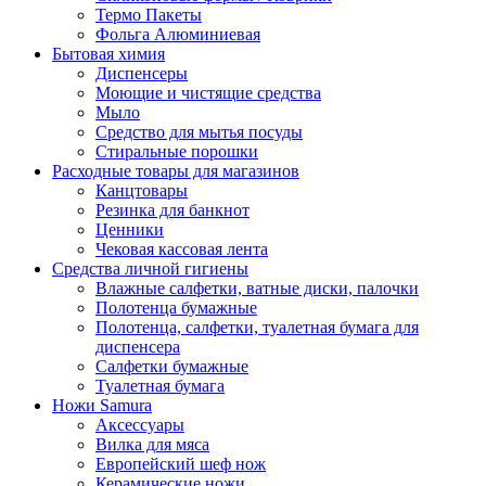
Термо Пакеты
Фольга Алюминиевая
Бытовая химия
Диспенсеры
Моющие и чистящие средства
Мыло
Средство для мытья посуды
Стиральные порошки
Расходные товары для магазинов
Канцтовары
Резинка для банкнот
Ценники
Чековая кассовая лента
Средства личной гигиены
Влажные салфетки, ватные диски, палочки
Полотенца бумажные
Полотенца, салфетки, туалетная бумага для
диспенсера
Салфетки бумажные
Туалетная бумага
Ножи Samura
Аксессуары
Вилка для мяса
Европейский шеф нож
Керамические ножи