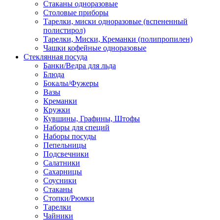
Стаканы одноразовые
Столовые приборы
Тарелки, миски одноразовые (вспененный
полистирол)
Тарелки, Миски, Креманки (полипропилен)
Чашки кофейные одноразовые
Стеклянная посуда
Банки/Ведра для льда
Блюда
Бокалы/Фужеры
Вазы
Креманки
Кружки
Кувшины, Графины, Штофы
Наборы для специй
Наборы посуды
Пепельницы
Подсвечники
Салатники
Сахарницы
Соусники
Стаканы
Стопки/Рюмки
Тарелки
Чайники