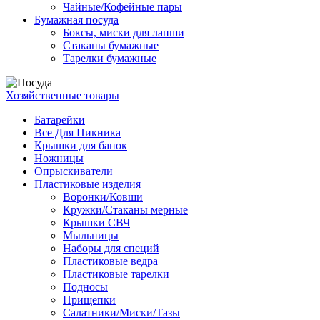
Чайные/Кофейные пары
Бумажная посуда
Боксы, миски для лапши
Стаканы бумажные
Тарелки бумажные
Хозяйственные товары
Батарейки
Все Для Пикника
Крышки для банок
Ножницы
Опрыскиватели
Пластиковые изделия
Воронки/Ковши
Кружки/Стаканы мерные
Крышки СВЧ
Мыльницы
Наборы для специй
Пластиковые ведра
Пластиковые тарелки
Подносы
Прищепки
Салатники/Миски/Тазы