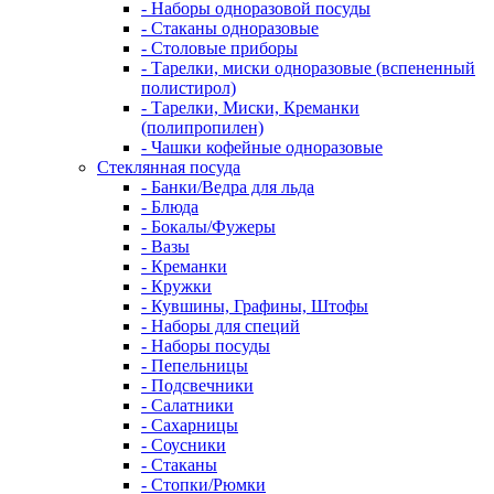
- Наборы одноразовой посуды
- Стаканы одноразовые
- Столовые приборы
- Тарелки, миски одноразовые (вспененный
полистирол)
- Тарелки, Миски, Креманки
(полипропилен)
- Чашки кофейные одноразовые
Стеклянная посуда
- Банки/Ведра для льда
- Блюда
- Бокалы/Фужеры
- Вазы
- Креманки
- Кружки
- Кувшины, Графины, Штофы
- Наборы для специй
- Наборы посуды
- Пепельницы
- Подсвечники
- Салатники
- Сахарницы
- Соусники
- Стаканы
- Стопки/Рюмки