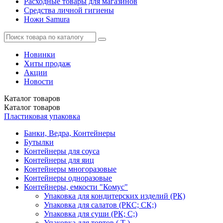
Расходные товары для магазинов
Средства личной гигиены
Ножи Samura
Новинки
Хиты продаж
Акции
Новости
Каталог
товаров
Каталог
товаров
Пластиковая упаковка
Банки, Ведра, Контейнеры
Бутылки
Контейнеры для соуса
Контейнеры для яиц
Контейнеры многоразовые
Контейнеры одноразовые
Контейнеры, емкости "Комус"
Упаковка для кондитерских изделий (РК)
Упаковка для салатов (РКС; СК;)
Упаковка для суши (РК; С;)
Упаковка для тортов ( Т )