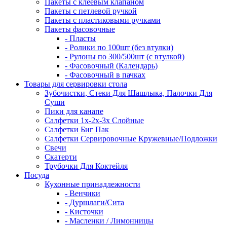
Пакеты с клеевым клапаном
Пакеты с петлевой ручкой
Пакеты с пластиковыми ручками
Пакеты фасовочные
- Пласты
- Ролики по 100шт (без втулки)
- Рулоны по 300/500шт (с втулкой)
- Фасовочный (Календарь)
- Фасовочный в пачках
Товары для сервировки стола
Зубочистки, Стеки Для Шашлыка, Палочки Для
Суши
Пики для канапе
Салфетки 1х-2х-3х Слойные
Салфетки Биг Пак
Салфетки Сервировочные Кружевные/Подложки
Свечи
Скатерти
Трубочки Для Коктейля
Посуда
Кухонные принадлежности
- Венчики
- Дуршлаги/Сита
- Кисточки
- Масленки / Лимонницы