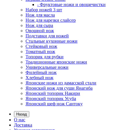
- Фруктовые ножи и овощечистки
Набор ножей 3 шт
Нож для масла
Нож для нарезки слайсер
Нож для сыра
Овощной нож
Подставки для ножей
Стальные кухонные ножи
Стейковый нож
Томатный нож
Топорик для рубки
Традиционные японские ножи
Универсальные ножи
Филейный нож
Хлебный нож
Японские ножи из дамасской стали
Японский нож для суши Янагиба
Японский топорик Накири
Японский топорик Усуба
Японский шеф нож Сантоку
Назад
О нас
Доставка