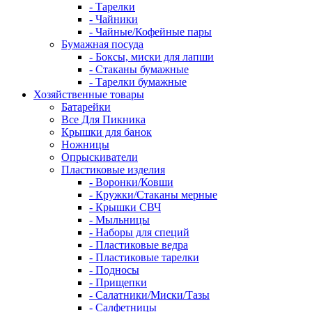
- Тарелки
- Чайники
- Чайные/Кофейные пары
Бумажная посуда
- Боксы, миски для лапши
- Стаканы бумажные
- Тарелки бумажные
Хозяйственные товары
Батарейки
Все Для Пикника
Крышки для банок
Ножницы
Опрыскиватели
Пластиковые изделия
- Воронки/Ковши
- Кружки/Стаканы мерные
- Крышки СВЧ
- Мыльницы
- Наборы для специй
- Пластиковые ведра
- Пластиковые тарелки
- Подносы
- Прищепки
- Салатники/Миски/Тазы
- Салфетницы