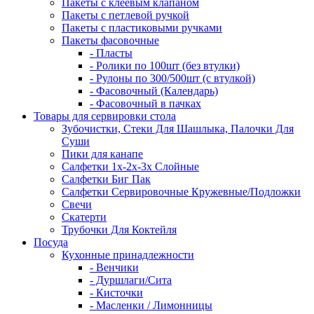
Пакеты с клеевым клапаном
Пакеты с петлевой ручкой
Пакеты с пластиковыми ручками
Пакеты фасовочные
- Пласты
- Ролики по 100шт (без втулки)
- Рулоны по 300/500шт (с втулкой)
- Фасовочный (Календарь)
- Фасовочный в пачках
Товары для сервировки стола
Зубочистки, Стеки Для Шашлыка, Палочки Для
Суши
Пики для канапе
Салфетки 1х-2х-3х Слойные
Салфетки Биг Пак
Салфетки Сервировочные Кружевные/Подложки
Свечи
Скатерти
Трубочки Для Коктейля
Посуда
Кухонные принадлежности
- Венчики
- Дуршлаги/Сита
- Кисточки
- Масленки / Лимонницы