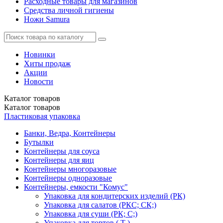
Расходные товары для магазинов
Средства личной гигиены
Ножи Samura
Новинки
Хиты продаж
Акции
Новости
Каталог
товаров
Каталог
товаров
Пластиковая упаковка
Банки, Ведра, Контейнеры
Бутылки
Контейнеры для соуса
Контейнеры для яиц
Контейнеры многоразовые
Контейнеры одноразовые
Контейнеры, емкости "Комус"
Упаковка для кондитерских изделий (РК)
Упаковка для салатов (РКС; СК;)
Упаковка для суши (РК; С;)
Упаковка для тортов ( Т )