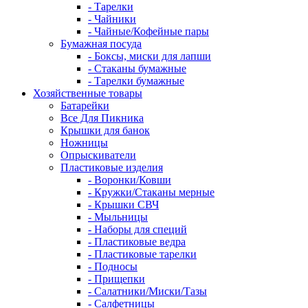
- Тарелки
- Чайники
- Чайные/Кофейные пары
Бумажная посуда
- Боксы, миски для лапши
- Стаканы бумажные
- Тарелки бумажные
Хозяйственные товары
Батарейки
Все Для Пикника
Крышки для банок
Ножницы
Опрыскиватели
Пластиковые изделия
- Воронки/Ковши
- Кружки/Стаканы мерные
- Крышки СВЧ
- Мыльницы
- Наборы для специй
- Пластиковые ведра
- Пластиковые тарелки
- Подносы
- Прищепки
- Салатники/Миски/Тазы
- Салфетницы