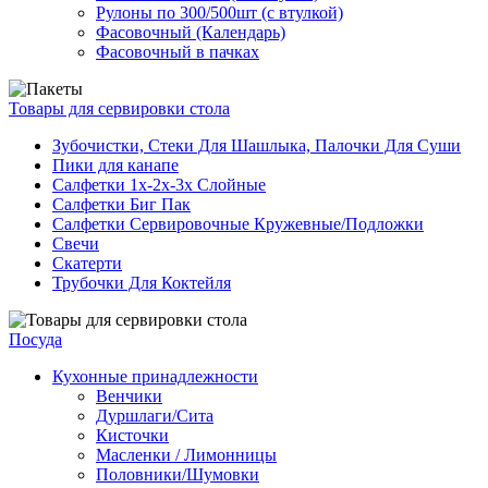
Рулоны по 300/500шт (с втулкой)
Фасовочный (Календарь)
Фасовочный в пачках
Товары для сервировки стола
Зубочистки, Стеки Для Шашлыка, Палочки Для Суши
Пики для канапе
Салфетки 1х-2х-3х Слойные
Салфетки Биг Пак
Салфетки Сервировочные Кружевные/Подложки
Свечи
Скатерти
Трубочки Для Коктейля
Посуда
Кухонные принадлежности
Венчики
Дуршлаги/Сита
Кисточки
Масленки / Лимонницы
Половники/Шумовки