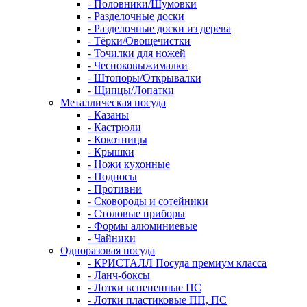
- Половники/Шумовки
- Разделочные доски
- Разделочные доски из дерева
- Тёрки/Овощечистки
- Точилки для ножей
- Чесноковыжималки
- Штопоры/Открывалки
- Щипцы/Лопатки
Металлическая посуда
- Казаны
- Кастрюли
- Кокотницы
- Крышки
- Ножи кухонные
- Подносы
- Противни
- Сковороды и сотейники
- Столовые приборы
- Формы алюминиевые
- Чайники
Одноразовая посуда
- КРИСТАЛЛ Посуда премиум класса
- Ланч-боксы
- Лотки вспененные ПС
- Лотки пластиковые ПП, ПС