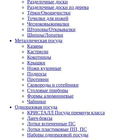
Разделочные доски
Разделочные доски из дерева
Тёрки/Овощечистки
Точилки для ножей
Чесноковыжималки
Штопоры/Открывалки
Щипцы/Лопатки
Металлическая посуда
Казаны
Кастрюли
Кокотницы
Крышки
Ножи кухонные
Подносы
Противни
Сковороды и сотейники
Столовые приборы
Формы алюминиевые
Чайники
Одноразовая посуда
КРИСТАЛЛ Посуда премиум класса
Ланч-боксы
Лотки вспененные ПС
Лотки пластиковые ПП, ПС
Наборы одноразовой посуды