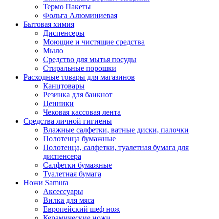
Термо Пакеты
Фольга Алюминиевая
Бытовая химия
Диспенсеры
Моющие и чистящие средства
Мыло
Средство для мытья посуды
Стиральные порошки
Расходные товары для магазинов
Канцтовары
Резинка для банкнот
Ценники
Чековая кассовая лента
Средства личной гигиены
Влажные салфетки, ватные диски, палочки
Полотенца бумажные
Полотенца, салфетки, туалетная бумага для
диспенсера
Салфетки бумажные
Туалетная бумага
Ножи Samura
Аксессуары
Вилка для мяса
Европейский шеф нож
Керамические ножи