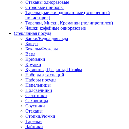
Стаканы одноразовые
Столовые приборы
Тарелки, миски одноразовые (вспененный
полистирол)
Тарелки, Миски, Креманки (полипропилен)
Чашки кофейные одноразовые
Стеклянная посуда
Банки/Ведра для льда
Блюда
Бокалы/Фужеры
Вазы
Креманки
Кружки
Кувшины, Графины, Штофы
Наборы для специй
Наборы посуды
Пепельницы
Подсвечники
Салатники
Сахарницы
Соусники
Стаканы
Стопки/Рюмки
Тарелки
Чайники