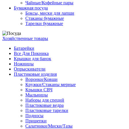
Чайные/Кофейные пары
Бумажная посуда
Боксы, миски для лапши
Стаканы бумажные
Тарелки бумажные
Хозяйственные товары
Батарейки
Все Для Пикника
Крышки для банок
Ножницы
Опрыскиватели
Пластиковые изделия
Воронки/Ковши
Кружки/Стаканы мерные
Крышки СВЧ
Мыльницы
Наборы для специй
Пластиковые ведра
Пластиковые тарелки
Подносы
Прищепки
Салатники/Миски/Тазы