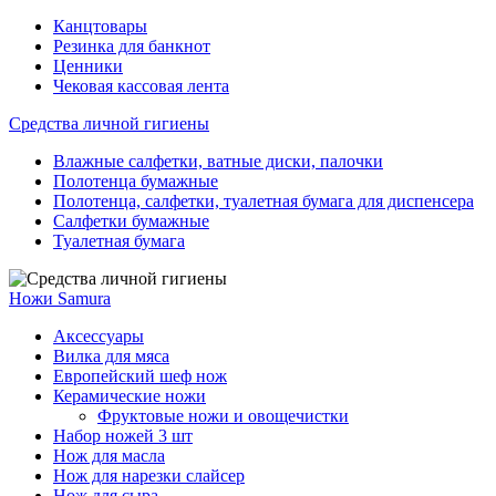
Канцтовары
Резинка для банкнот
Ценники
Чековая кассовая лента
Средства личной гигиены
Влажные салфетки, ватные диски, палочки
Полотенца бумажные
Полотенца, салфетки, туалетная бумага для диспенсера
Салфетки бумажные
Туалетная бумага
Ножи Samura
Аксессуары
Вилка для мяса
Европейский шеф нож
Керамические ножи
Фруктовые ножи и овощечистки
Набор ножей 3 шт
Нож для масла
Нож для нарезки слайсер
Нож для сыра