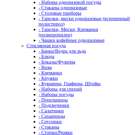
- Наборы одноразовой посуды
- Стаканы одноразовые
- Столовые приборы
- Тарелки, миски одноразовые (вспененный
полистирол)
- Тарелки, Миски, Креманки
(полипропилен)
- Чашки кофейные одноразовые
Стеклянная посуда
- Банки/Ведра для льда
- Блюда
- Бокалы/Фужеры
- Вазы
- Креманки
- Кружки
- Кувшины, Графины, Штофы
- Наборы для специй
- Наборы посуды
- Пепельницы
- Подсвечники
- Салатники
- Сахарницы
- Соусники
- Стаканы
- Стопки/Рюмки