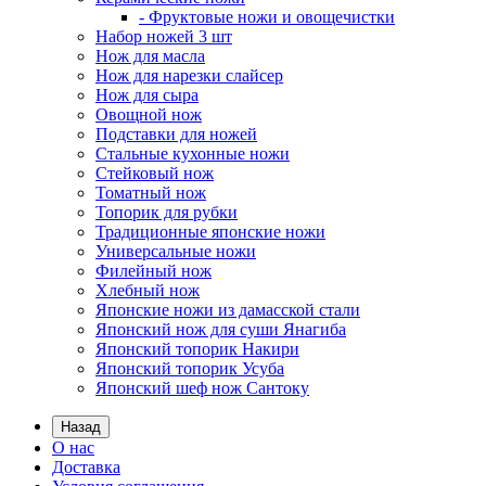
- Фруктовые ножи и овощечистки
Набор ножей 3 шт
Нож для масла
Нож для нарезки слайсер
Нож для сыра
Овощной нож
Подставки для ножей
Стальные кухонные ножи
Стейковый нож
Томатный нож
Топорик для рубки
Традиционные японские ножи
Универсальные ножи
Филейный нож
Хлебный нож
Японские ножи из дамасской стали
Японский нож для суши Янагиба
Японский топорик Накири
Японский топорик Усуба
Японский шеф нож Сантоку
Назад
О нас
Доставка