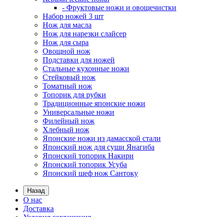
- Фруктовые ножи и овощечистки
Набор ножей 3 шт
Нож для масла
Нож для нарезки слайсер
Нож для сыра
Овощной нож
Подставки для ножей
Стальные кухонные ножи
Стейковый нож
Томатный нож
Топорик для рубки
Традиционные японские ножи
Универсальные ножи
Филейный нож
Хлебный нож
Японские ножи из дамасской стали
Японский нож для суши Янагиба
Японский топорик Накири
Японский топорик Усуба
Японский шеф нож Сантоку
Назад
О нас
Доставка