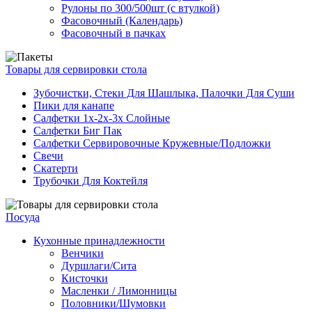
Рулоны по 300/500шт (с втулкой)
Фасовочный (Календарь)
Фасовочный в пачках
Товары для сервировки стола
Зубочистки, Стеки Для Шашлыка, Палочки Для Суши
Пики для канапе
Салфетки 1х-2х-3х Слойные
Салфетки Биг Пак
Салфетки Сервировочные Кружевные/Подложки
Свечи
Скатерти
Трубочки Для Коктейля
Посуда
Кухонные принадлежности
Венчики
Дуршлаги/Сита
Кисточки
Масленки / Лимонницы
Половники/Шумовки