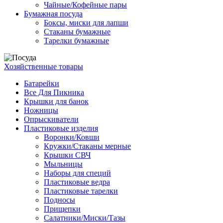
Чайные/Кофейные пары
Бумажная посуда
Боксы, миски для лапши
Стаканы бумажные
Тарелки бумажные
Хозяйственные товары
Батарейки
Все Для Пикника
Крышки для банок
Ножницы
Опрыскиватели
Пластиковые изделия
Воронки/Ковши
Кружки/Стаканы мерные
Крышки СВЧ
Мыльницы
Наборы для специй
Пластиковые ведра
Пластиковые тарелки
Подносы
Прищепки
Салатники/Миски/Тазы