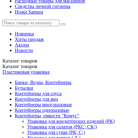
Расходные товары для магазинов
Средства личной гигиены
Ножи Samura
Новинки
Хиты продаж
Акции
Новости
Каталог
товаров
Каталог
товаров
Пластиковая упаковка
Банки, Ведра, Контейнеры
Бутылки
Контейнеры для соуса
Контейнеры для яиц
Контейнеры многоразовые
Контейнеры одноразовые
Контейнеры, емкости "Комус"
Упаковка для кондитерских изделий (РК)
Упаковка для салатов (РКС; СК;)
Упаковка для суши (РК; С;)
Упаковка для тортов ( Т )