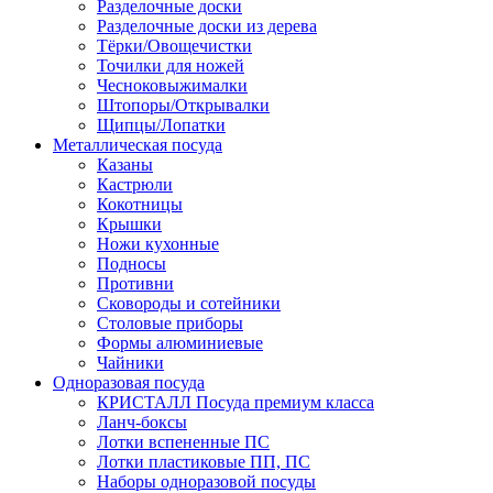
Разделочные доски
Разделочные доски из дерева
Тёрки/Овощечистки
Точилки для ножей
Чесноковыжималки
Штопоры/Открывалки
Щипцы/Лопатки
Металлическая посуда
Казаны
Кастрюли
Кокотницы
Крышки
Ножи кухонные
Подносы
Противни
Сковороды и сотейники
Столовые приборы
Формы алюминиевые
Чайники
Одноразовая посуда
КРИСТАЛЛ Посуда премиум класса
Ланч-боксы
Лотки вспененные ПС
Лотки пластиковые ПП, ПС
Наборы одноразовой посуды