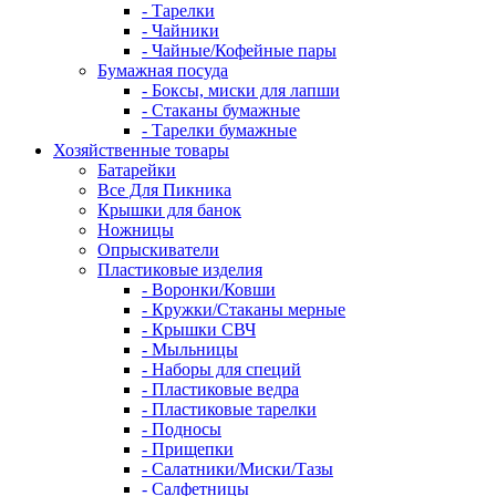
- Тарелки
- Чайники
- Чайные/Кофейные пары
Бумажная посуда
- Боксы, миски для лапши
- Стаканы бумажные
- Тарелки бумажные
Хозяйственные товары
Батарейки
Все Для Пикника
Крышки для банок
Ножницы
Опрыскиватели
Пластиковые изделия
- Воронки/Ковши
- Кружки/Стаканы мерные
- Крышки СВЧ
- Мыльницы
- Наборы для специй
- Пластиковые ведра
- Пластиковые тарелки
- Подносы
- Прищепки
- Салатники/Миски/Тазы
- Салфетницы