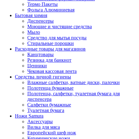
Термо Пакеты
Фольга Алюминиевая
Бытовая химия
Диспенсеры
Моющие и чистящие средства
Мыло
Средство для мытья посуды
Стиральные порошки
Расходные товары для магазинов
Канцтовары
Резинка для банкнот
Ценники
Чековая кассовая лента
Средства личной гигиены
Влажные салфетки, ватные диски, палочки
Полотенца бумажные
Полотенца, салфетки, туалетная бумага для
диспенсера
Салфетки бумажные
Туалетная бумага
Ножи Samura
Аксессуары
Вилка для мяса
Европейский шеф нож
Керамические ножи