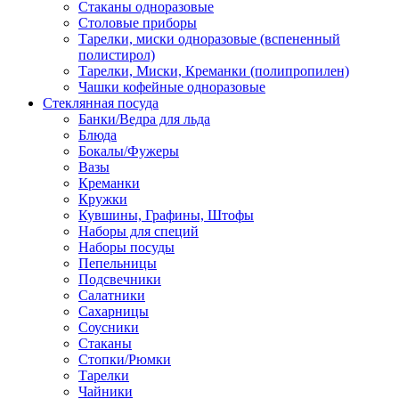
Стаканы одноразовые
Столовые приборы
Тарелки, миски одноразовые (вспененный
полистирол)
Тарелки, Миски, Креманки (полипропилен)
Чашки кофейные одноразовые
Стеклянная посуда
Банки/Ведра для льда
Блюда
Бокалы/Фужеры
Вазы
Креманки
Кружки
Кувшины, Графины, Штофы
Наборы для специй
Наборы посуды
Пепельницы
Подсвечники
Салатники
Сахарницы
Соусники
Стаканы
Стопки/Рюмки
Тарелки
Чайники