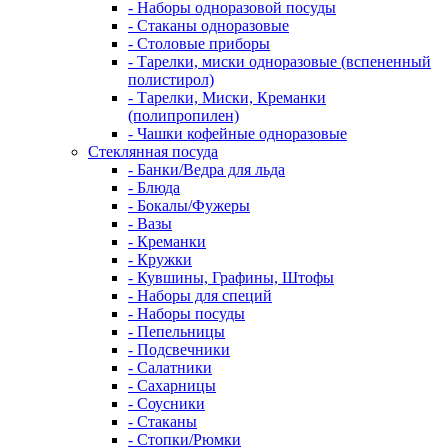
- Наборы одноразовой посуды
- Стаканы одноразовые
- Столовые приборы
- Тарелки, миски одноразовые (вспененный
полистирол)
- Тарелки, Миски, Креманки
(полипропилен)
- Чашки кофейные одноразовые
Стеклянная посуда
- Банки/Ведра для льда
- Блюда
- Бокалы/Фужеры
- Вазы
- Креманки
- Кружки
- Кувшины, Графины, Штофы
- Наборы для специй
- Наборы посуды
- Пепельницы
- Подсвечники
- Салатники
- Сахарницы
- Соусники
- Стаканы
- Стопки/Рюмки