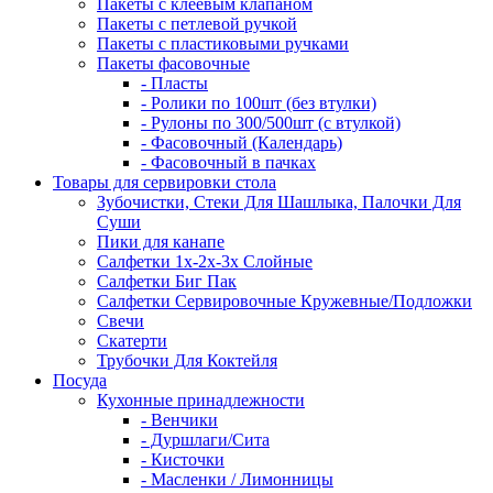
Пакеты с клеевым клапаном
Пакеты с петлевой ручкой
Пакеты с пластиковыми ручками
Пакеты фасовочные
- Пласты
- Ролики по 100шт (без втулки)
- Рулоны по 300/500шт (с втулкой)
- Фасовочный (Календарь)
- Фасовочный в пачках
Товары для сервировки стола
Зубочистки, Стеки Для Шашлыка, Палочки Для
Суши
Пики для канапе
Салфетки 1х-2х-3х Слойные
Салфетки Биг Пак
Салфетки Сервировочные Кружевные/Подложки
Свечи
Скатерти
Трубочки Для Коктейля
Посуда
Кухонные принадлежности
- Венчики
- Дуршлаги/Сита
- Кисточки
- Масленки / Лимонницы