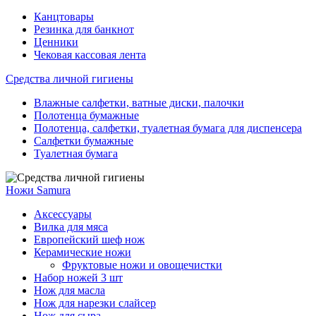
Канцтовары
Резинка для банкнот
Ценники
Чековая кассовая лента
Средства личной гигиены
Влажные салфетки, ватные диски, палочки
Полотенца бумажные
Полотенца, салфетки, туалетная бумага для диспенсера
Салфетки бумажные
Туалетная бумага
Ножи Samura
Аксессуары
Вилка для мяса
Европейский шеф нож
Керамические ножи
Фруктовые ножи и овощечистки
Набор ножей 3 шт
Нож для масла
Нож для нарезки слайсер
Нож для сыра