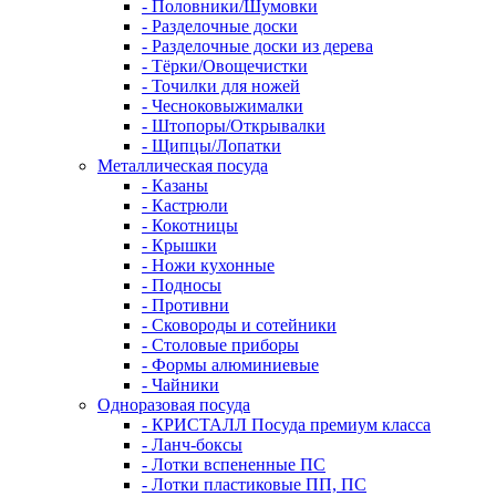
- Половники/Шумовки
- Разделочные доски
- Разделочные доски из дерева
- Тёрки/Овощечистки
- Точилки для ножей
- Чесноковыжималки
- Штопоры/Открывалки
- Щипцы/Лопатки
Металлическая посуда
- Казаны
- Кастрюли
- Кокотницы
- Крышки
- Ножи кухонные
- Подносы
- Противни
- Сковороды и сотейники
- Столовые приборы
- Формы алюминиевые
- Чайники
Одноразовая посуда
- КРИСТАЛЛ Посуда премиум класса
- Ланч-боксы
- Лотки вспененные ПС
- Лотки пластиковые ПП, ПС