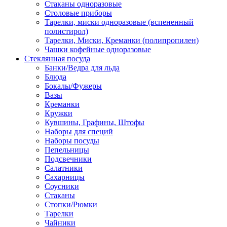
Стаканы одноразовые
Столовые приборы
Тарелки, миски одноразовые (вспененный
полистирол)
Тарелки, Миски, Креманки (полипропилен)
Чашки кофейные одноразовые
Стеклянная посуда
Банки/Ведра для льда
Блюда
Бокалы/Фужеры
Вазы
Креманки
Кружки
Кувшины, Графины, Штофы
Наборы для специй
Наборы посуды
Пепельницы
Подсвечники
Салатники
Сахарницы
Соусники
Стаканы
Стопки/Рюмки
Тарелки
Чайники