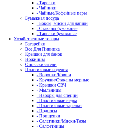
- Тарелки
- Чайники
- Чайные/Кофейные пары
Бумажная посуда
- Боксы, миски для лапши
- Стаканы бумажные
- Тарелки бумажные
Хозяйственные товары
Батарейки
Все Для Пикника
Крышки для банок
Ножницы
Опрыскиватели
Пластиковые изделия
- Воронки/Ковши
- Кружки/Стаканы мерные
- Крышки СВЧ
- Мыльницы
- Наборы для специй
- Пластиковые ведра
- Пластиковые тарелки
- Подносы
- Прищепки
- Салатники/Миски/Тазы
- Салфетницы