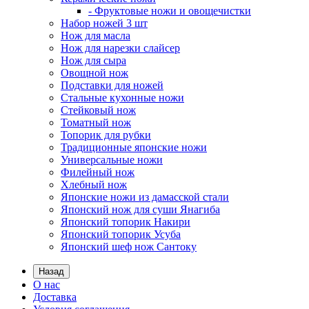
- Фруктовые ножи и овощечистки
Набор ножей 3 шт
Нож для масла
Нож для нарезки слайсер
Нож для сыра
Овощной нож
Подставки для ножей
Стальные кухонные ножи
Стейковый нож
Томатный нож
Топорик для рубки
Традиционные японские ножи
Универсальные ножи
Филейный нож
Хлебный нож
Японские ножи из дамасской стали
Японский нож для суши Янагиба
Японский топорик Накири
Японский топорик Усуба
Японский шеф нож Сантоку
Назад
О нас
Доставка