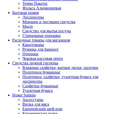
Термо Пакеты
Фольга Алюминиевая
Бытовая химия
Диспенсеры
Моющие и чистящие средства
Мыло
Средство для мытья посуды
Стиральные порошки
Расходные товары для магазинов
Канцтовары
Резинка для банкнот
Ценники
Чековая кассовая лента
Средства личной гигиены
Влажные салфетки, ватные диски, палочки
Полотенца бумажные
Полотенца, салфетки, туалетная бумага для
диспенсера
Салфетки бумажные
Туалетная бумага
Ножи Samura
Аксессуары
Вилка для мяса
Европейский шеф нож
Керамические ножи