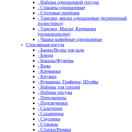
- Наборы одноразовой посуды
- Стаканы одноразовые
- Столовые приборы
- Тарелки, миски одноразовые (вспененный
полистирол)
- Тарелки, Миски, Креманки
(полипропилен)
- Чашки кофейные одноразовые
Стеклянная посуда
- Банки/Ведра для льда
- Блюда
- Бокалы/Фужеры
- Вазы
- Креманки
- Кружки
- Кувшины, Графины, Штофы
- Наборы для специй
- Наборы посуды
- Пепельницы
- Подсвечники
- Салатники
- Сахарницы
- Соусники
- Стаканы
- Стопки/Рюмки