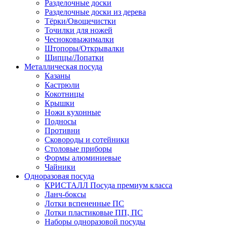
Разделочные доски
Разделочные доски из дерева
Тёрки/Овощечистки
Точилки для ножей
Чесноковыжималки
Штопоры/Открывалки
Щипцы/Лопатки
Металлическая посуда
Казаны
Кастрюли
Кокотницы
Крышки
Ножи кухонные
Подносы
Противни
Сковороды и сотейники
Столовые приборы
Формы алюминиевые
Чайники
Одноразовая посуда
КРИСТАЛЛ Посуда премиум класса
Ланч-боксы
Лотки вспененные ПС
Лотки пластиковые ПП, ПС
Наборы одноразовой посуды