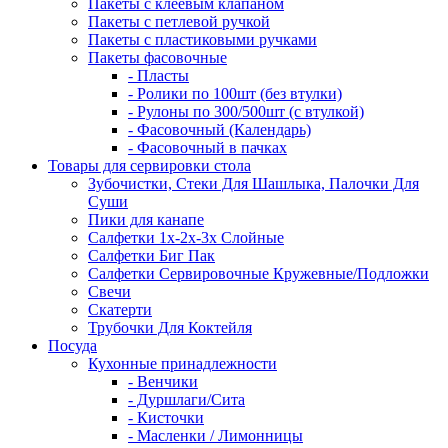
Пакеты с клеевым клапаном
Пакеты с петлевой ручкой
Пакеты с пластиковыми ручками
Пакеты фасовочные
- Пласты
- Ролики по 100шт (без втулки)
- Рулоны по 300/500шт (с втулкой)
- Фасовочный (Календарь)
- Фасовочный в пачках
Товары для сервировки стола
Зубочистки, Стеки Для Шашлыка, Палочки Для
Суши
Пики для канапе
Салфетки 1х-2х-3х Слойные
Салфетки Биг Пак
Салфетки Сервировочные Кружевные/Подложки
Свечи
Скатерти
Трубочки Для Коктейля
Посуда
Кухонные принадлежности
- Венчики
- Дуршлаги/Сита
- Кисточки
- Масленки / Лимонницы