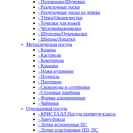
- Половники/Шумовки
- Разделочные доски
- Разделочные доски из дерева
- Тёрки/Овощечистки
- Точилки для ножей
- Чесноковыжималки
- Штопоры/Открывалки
- Щипцы/Лопатки
Металлическая посуда
- Казаны
- Кастрюли
- Кокотницы
- Крышки
- Ножи кухонные
- Подносы
- Противни
- Сковороды и сотейники
- Столовые приборы
- Формы алюминиевые
- Чайники
Одноразовая посуда
- КРИСТАЛЛ Посуда премиум класса
- Ланч-боксы
- Лотки вспененные ПС
- Лотки пластиковые ПП, ПС