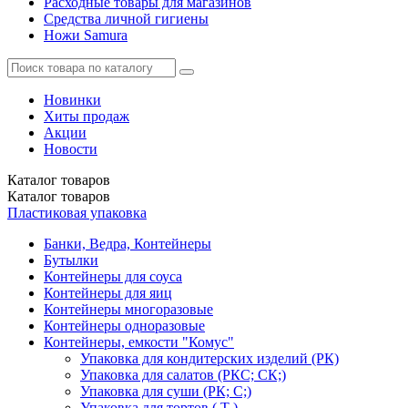
Расходные товары для магазинов
Средства личной гигиены
Ножи Samura
Новинки
Хиты продаж
Акции
Новости
Каталог
товаров
Каталог
товаров
Пластиковая упаковка
Банки, Ведра, Контейнеры
Бутылки
Контейнеры для соуса
Контейнеры для яиц
Контейнеры многоразовые
Контейнеры одноразовые
Контейнеры, емкости "Комус"
Упаковка для кондитерских изделий (РК)
Упаковка для салатов (РКС; СК;)
Упаковка для суши (РК; С;)
Упаковка для тортов ( Т )