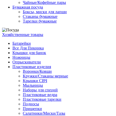
Чайные/Кофейные пары
Бумажная посуда
Боксы, миски для лапши
Стаканы бумажные
Тарелки бумажные
Хозяйственные товары
Батарейки
Все Для Пикника
Крышки для банок
Ножницы
Опрыскиватели
Пластиковые изделия
Воронки/Ковши
Кружки/Стаканы мерные
Крышки СВЧ
Мыльницы
Наборы для специй
Пластиковые ведра
Пластиковые тарелки
Подносы
Прищепки
Салатники/Миски/Тазы