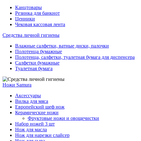
Канцтовары
Резинка для банкнот
Ценники
Чековая кассовая лента
Средства личной гигиены
Влажные салфетки, ватные диски, палочки
Полотенца бумажные
Полотенца, салфетки, туалетная бумага для диспенсера
Салфетки бумажные
Туалетная бумага
Ножи Samura
Аксессуары
Вилка для мяса
Европейский шеф нож
Керамические ножи
Фруктовые ножи и овощечистки
Набор ножей 3 шт
Нож для масла
Нож для нарезки слайсер
Нож для сыра