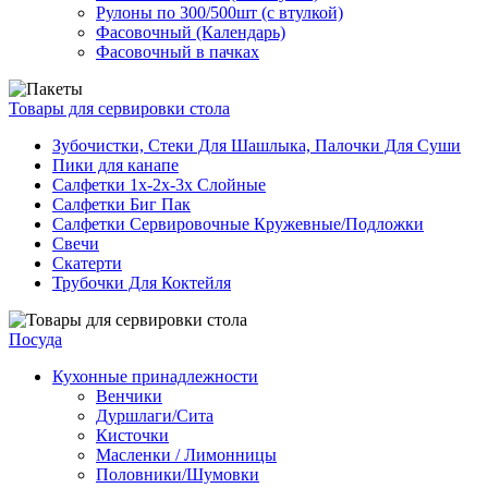
Рулоны по 300/500шт (с втулкой)
Фасовочный (Календарь)
Фасовочный в пачках
Товары для сервировки стола
Зубочистки, Стеки Для Шашлыка, Палочки Для Суши
Пики для канапе
Салфетки 1х-2х-3х Слойные
Салфетки Биг Пак
Салфетки Сервировочные Кружевные/Подложки
Свечи
Скатерти
Трубочки Для Коктейля
Посуда
Кухонные принадлежности
Венчики
Дуршлаги/Сита
Кисточки
Масленки / Лимонницы
Половники/Шумовки