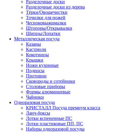
Разделочные доски
Разделочные доски из дерева
Тёрки/Овощечистки
Точилки для ножей
Чесноковыжималки
Штопоры/Открывалки
Щипцы/Лопатки
Металлическая посуда
Казаны
Кастрюли
Кокотницы
Крышки
Ножи кухонные
Подносы
Противни
Сковороды и сотейники
Столовые приборы
Формы алюминиевые
Чайники
Одноразовая посуда
КРИСТАЛЛ Посуда премиум класса
Ланч-боксы
Лотки вспененные ПС
Лотки пластиковые ПП, ПС
Наборы одноразовой посуды