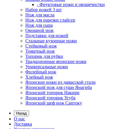
- Фруктовые ножи и овощечистки
Набор ножей 3 шт
Нож для масла
Нож для нарезки слайсер
Нож для сыра
Овощной нож
Подставки для ножей
Стальные кухонные ножи
Стейковый нож
Томатный нож
Топорик для рубки
Традиционные японские ножи
Универсальные ножи
Филейный нож
Хлебный нож
Японские ножи из дамасской стали
Японский нож для суши Янагиба
Японский топорик Накири
Японский топорик Усуба
Японский шеф нож Сантоку
Назад
О нас
Доставка