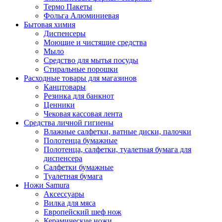
Термо Пакеты
Фольга Алюминиевая
Бытовая химия
Диспенсеры
Моющие и чистящие средства
Мыло
Средство для мытья посуды
Стиральные порошки
Расходные товары для магазинов
Канцтовары
Резинка для банкнот
Ценники
Чековая кассовая лента
Средства личной гигиены
Влажные салфетки, ватные диски, палочки
Полотенца бумажные
Полотенца, салфетки, туалетная бумага для
диспенсера
Салфетки бумажные
Туалетная бумага
Ножи Samura
Аксессуары
Вилка для мяса
Европейский шеф нож
Керамические ножи