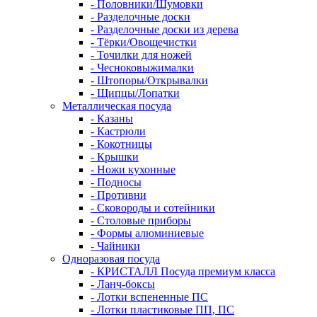
- Половники/Шумовки
- Разделочные доски
- Разделочные доски из дерева
- Тёрки/Овощечистки
- Точилки для ножей
- Чесноковыжималки
- Штопоры/Открывалки
- Щипцы/Лопатки
Металлическая посуда
- Казаны
- Кастрюли
- Кокотницы
- Крышки
- Ножи кухонные
- Подносы
- Противни
- Сковороды и сотейники
- Столовые приборы
- Формы алюминиевые
- Чайники
Одноразовая посуда
- КРИСТАЛЛ Посуда премиум класса
- Ланч-боксы
- Лотки вспененные ПС
- Лотки пластиковые ПП, ПС