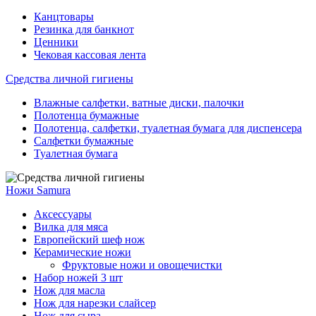
Канцтовары
Резинка для банкнот
Ценники
Чековая кассовая лента
Средства личной гигиены
Влажные салфетки, ватные диски, палочки
Полотенца бумажные
Полотенца, салфетки, туалетная бумага для диспенсера
Салфетки бумажные
Туалетная бумага
Ножи Samura
Аксессуары
Вилка для мяса
Европейский шеф нож
Керамические ножи
Фруктовые ножи и овощечистки
Набор ножей 3 шт
Нож для масла
Нож для нарезки слайсер
Нож для сыра