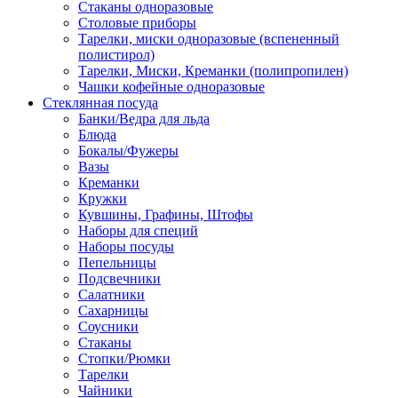
Стаканы одноразовые
Столовые приборы
Тарелки, миски одноразовые (вспененный
полистирол)
Тарелки, Миски, Креманки (полипропилен)
Чашки кофейные одноразовые
Стеклянная посуда
Банки/Ведра для льда
Блюда
Бокалы/Фужеры
Вазы
Креманки
Кружки
Кувшины, Графины, Штофы
Наборы для специй
Наборы посуды
Пепельницы
Подсвечники
Салатники
Сахарницы
Соусники
Стаканы
Стопки/Рюмки
Тарелки
Чайники