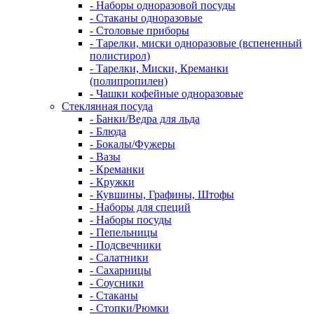
- Наборы одноразовой посуды
- Стаканы одноразовые
- Столовые приборы
- Тарелки, миски одноразовые (вспененный
полистирол)
- Тарелки, Миски, Креманки
(полипропилен)
- Чашки кофейные одноразовые
Стеклянная посуда
- Банки/Ведра для льда
- Блюда
- Бокалы/Фужеры
- Вазы
- Креманки
- Кружки
- Кувшины, Графины, Штофы
- Наборы для специй
- Наборы посуды
- Пепельницы
- Подсвечники
- Салатники
- Сахарницы
- Соусники
- Стаканы
- Стопки/Рюмки