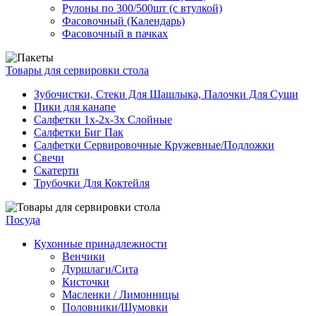
Рулоны по 300/500шт (с втулкой)
Фасовочный (Календарь)
Фасовочный в пачках
Товары для сервировки стола
Зубочистки, Стеки Для Шашлыка, Палочки Для Суши
Пики для канапе
Салфетки 1х-2х-3х Слойные
Салфетки Биг Пак
Салфетки Сервировочные Кружевные/Подложки
Свечи
Скатерти
Трубочки Для Коктейля
Посуда
Кухонные принадлежности
Венчики
Дуршлаги/Сита
Кисточки
Масленки / Лимонницы
Половники/Шумовки