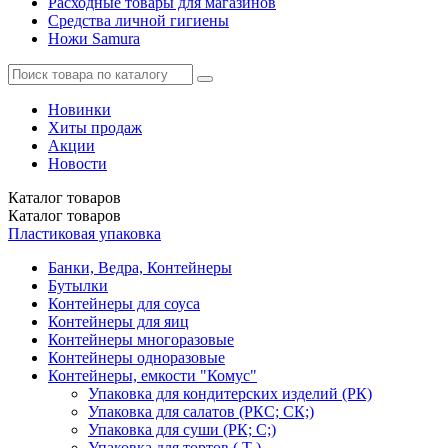
Расходные товары для магазинов
Средства личной гигиены
Ножи Samura
Новинки
Хиты продаж
Акции
Новости
Каталог
товаров
Каталог
товаров
Пластиковая упаковка
Банки, Ведра, Контейнеры
Бутылки
Контейнеры для соуса
Контейнеры для яиц
Контейнеры многоразовые
Контейнеры одноразовые
Контейнеры, емкости "Комус"
Упаковка для кондитерских изделий (РК)
Упаковка для салатов (РКС; СК;)
Упаковка для суши (РК; С;)
Упаковка для тортов ( Т )