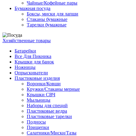
Чайные/Кофейные пары
Бумажная посуда
Боксы, миски для лапши
Стаканы бумажные
Тарелки бумажные
Хозяйственные товары
Батарейки
Все Для Пикника
Крышки для банок
Ножницы
Опрыскиватели
Пластиковые изделия
Воронки/Ковши
Кружки/Стаканы мерные
Крышки СВЧ
Мыльницы
Наборы для специй
Пластиковые ведра
Пластиковые тарелки
Подносы
Прищепки
Салатники/Миски/Тазы