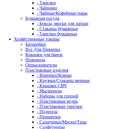
- Тарелки
- Чайники
- Чайные/Кофейные пары
Бумажная посуда
- Боксы, миски для лапши
- Стаканы бумажные
- Тарелки бумажные
Хозяйственные товары
Батарейки
Все Для Пикника
Крышки для банок
Ножницы
Опрыскиватели
Пластиковые изделия
- Воронки/Ковши
- Кружки/Стаканы мерные
- Крышки СВЧ
- Мыльницы
- Наборы для специй
- Пластиковые ведра
- Пластиковые тарелки
- Подносы
- Прищепки
- Салатники/Миски/Тазы
- Салфетницы