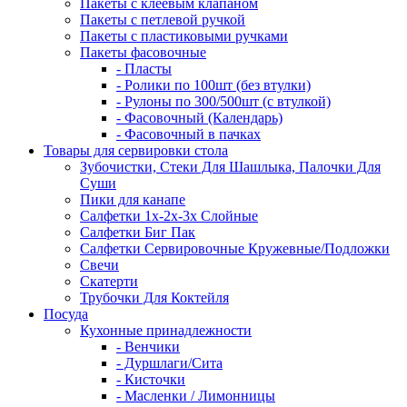
Пакеты с клеевым клапаном
Пакеты с петлевой ручкой
Пакеты с пластиковыми ручками
Пакеты фасовочные
- Пласты
- Ролики по 100шт (без втулки)
- Рулоны по 300/500шт (с втулкой)
- Фасовочный (Календарь)
- Фасовочный в пачках
Товары для сервировки стола
Зубочистки, Стеки Для Шашлыка, Палочки Для
Суши
Пики для канапе
Салфетки 1х-2х-3х Слойные
Салфетки Биг Пак
Салфетки Сервировочные Кружевные/Подложки
Свечи
Скатерти
Трубочки Для Коктейля
Посуда
Кухонные принадлежности
- Венчики
- Дуршлаги/Сита
- Кисточки
- Масленки / Лимонницы